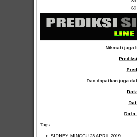
85
89
Nikmati juga b
Prediks
Pred
Dan dapatkan juga data
Data
Dat
Data 
Tags:
SIDNEY, MINGGU 28 APRIL 2019