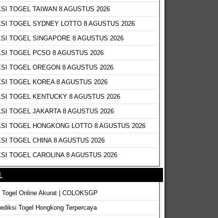
SI TOGEL TAIWAN 8 AGUSTUS 2026
SI TOGEL SYDNEY LOTTO 8 AGUSTUS 2026
SI TOGEL SINGAPORE 8 AGUSTUS 2026
SI TOGEL PCSO 8 AGUSTUS 2026
SI TOGEL OREGON 8 AGUSTUS 2026
SI TOGEL KOREA 8 AGUSTUS 2026
SI TOGEL KENTUCKY 8 AGUSTUS 2026
SI TOGEL JAKARTA 8 AGUSTUS 2026
KSI TOGEL HONGKONG LOTTO 8 AGUSTUS 2026
SI TOGEL CHINA 8 AGUSTUS 2026
SI TOGEL CAROLINA 8 AGUSTUS 2026
L
i Togel Online Akurat | COLOKSGP
rediksi Togel Hongkong Terpercaya