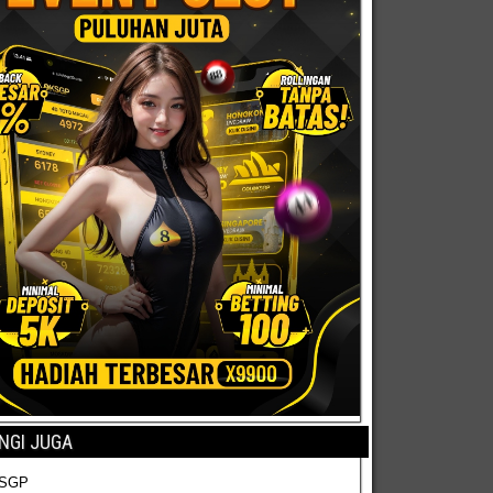
NGI JUGA
SGP