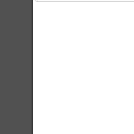
c
tt
ail
ss
e
er
e
b
n
o
g
o
er
k