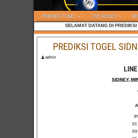
PREDIKSI TOGEL
LIVE RESULT
BU
SELAMAT DATANG DI PREDIKSI TOGEL CO
PREDIKSI TOGEL SIDN
admin
LIN
SIDNEY, MI
P
81
89