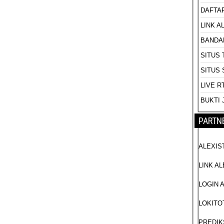
DAFTA
018
LINK A
BANDA
SITUS 
SITUS 
LIVE R
BUKTI
018
PARTN
ALEXIS
LINK A
LOGIN 
LOKITO
PREDIK