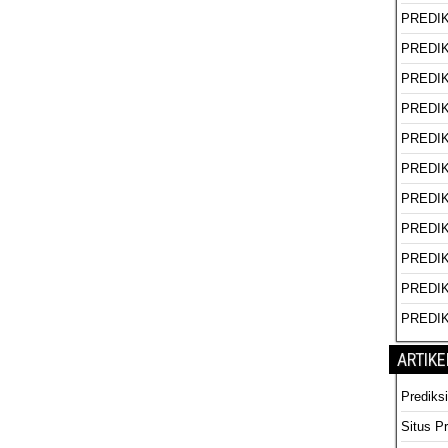
PREDIK
PREDIK
PREDIK
PREDIK
PREDIK
PREDIK
PREDIK
PREDIK
PREDIK
PREDI
PREDIK
ARTIKE
Prediks
Situs P