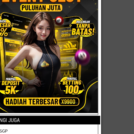
NGI JUGA
SGP