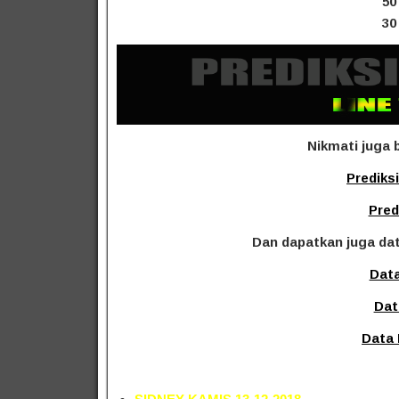
50
30
Nikmati juga b
Prediks
Pred
Dan dapatkan juga data
Data
Dat
Data 
Tags: