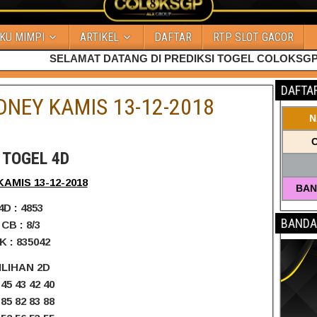
KU MIMPI
ARTIKEL
DAFTAR
RTP SLOT GACOR
SELAMAT DATANG DI PREDIKSI TOGEL COLOKSGP. Minimal D
DAFTA
IDNEY KAMIS 13-12-2018
N
E TOGEL 4D
KAMIS 13-12-2018
BAN
4D : 4853
BANDA
CB : 8/3
K : 835042
ILIHAN 2D
 45 43 42 40
 85 82 83 88