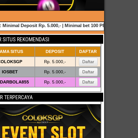
eposit Rp. 5.000,- | Minimal bet 100 PERAK | BONUS N
R SITUS REKOMENDASI
AMA SITUS
DEPOSIT
DAFTAR
COLOKSGP
Rp. 5.000,-
Daftar
IOSBET
Rp. 5.000,-
Daftar
DARBOLA855
Rp. 5.000,-
Daftar
R TERPERCAYA