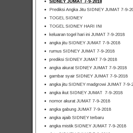
SIDNEY JUMAT 7-9-2018
Prediksi Angka Jitu SIDNEY JUMAT 7-9-2
TOGEL SIDNEY
TOGEL SIDNEY HARI INI
keluaran togel hari ini JUMAT 7-9-2018
angka jitu SIDNEY JUMAT 7-9-2018
rumus SIDNEY JUMAT 7-9-2018
prediksi SIDNEY JUMAT 7-9-2018
angka akurat SIDNEY JUMAT 7-9-2018
gambar syair SIDNEY JUMAT 7-9-2018
angka jitu SIDNEY madgrowi JUMAT 7-9-
angka ikut SIDNEY JUMAT 7-9-2018
nomor akurat JUMAT 7-9-2018
angka gabung JUMAT 7-9-2018
angka ajaib SIDNEY terbaru
angka mistik SIDNEY JUMAT 7-9-2018