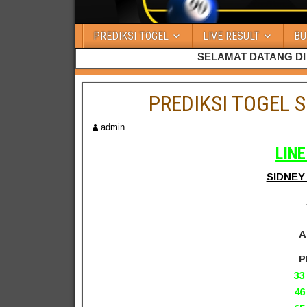
PREDIKSI TOGEL
LIVE RESULT
BU
SELAMAT DATANG DI PREDIKSI
PREDIKSI TOGEL 
admin
LIN
SIDNEY 
A
P
33
46