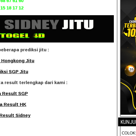
 68 67 61 60
 15 18 17 12
eberapa prediksi jitu :
i Hongkong Jitu
iksi SGP Jitu
 result terlengkap dari kami :
 Result SGP
a Result HK
Result Sidney
KUNJU
COLOK