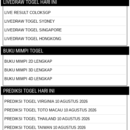
LIVEDRAW TOGEL HARI INI
LIVE RESULT COLOKSGP
LIVEDRAW TOGEL SYDNEY
LIVEDRAW TOGEL SINGAPORE
LIVEDRAW TOGEL HONGKONG
BUKU MIMPI TOGEL
BUKU MIMPI 2D LENGKAP
BUKU MIMPI 3D LENGKAP
BUKU MIMPI 4D LENGKAP
PREDIKSI TOGEL HARI INI
PREDIKSI TOGEL VIRGINIA 10 AGUSTUS 2026
PREDIKSI TOGEL TOTO MACAU 10 AGUSTUS 2026
PREDIKSI TOGEL THAILAND 10 AGUSTUS 2026
PREDIKSI TOGEL TAIWAN 10 AGUSTUS 2026