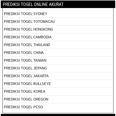
PREDIKSI TOGEL ONLINE AKURAT
PREDIKSI TOGEL SYDNEY
PREDIKSI TOGEL TOTOMACAU
PREDIKSI TOGEL HONGKONG
PREDIKSI TOGEL CAMBODIA
PREDIKSI TOGEL THAILAND
PREDIKSI TOGEL CHINA
PREDIKSI TOGEL TAIWAN
PREDIKSI TOGEL JEPANG
PREDIKSI TOGEL JAKARTA
PREDIKSI TOGEL BULLSEYE
PREDIKSI TOGEL KOREA
PREDIKSI TOGEL OREGON
PREDIKSI TOGEL PCSO