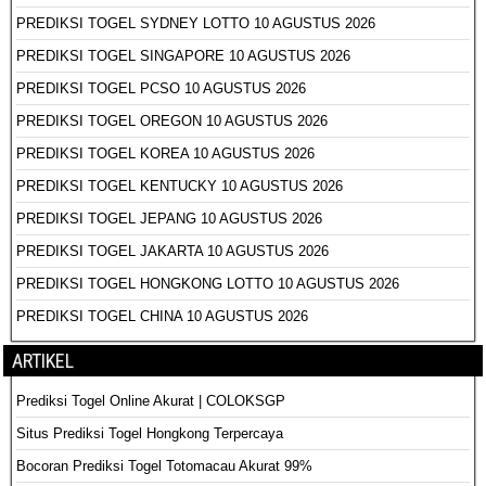
PREDIKSI TOGEL SYDNEY LOTTO 10 AGUSTUS 2026
PREDIKSI TOGEL SINGAPORE 10 AGUSTUS 2026
PREDIKSI TOGEL PCSO 10 AGUSTUS 2026
PREDIKSI TOGEL OREGON 10 AGUSTUS 2026
PREDIKSI TOGEL KOREA 10 AGUSTUS 2026
PREDIKSI TOGEL KENTUCKY 10 AGUSTUS 2026
PREDIKSI TOGEL JEPANG 10 AGUSTUS 2026
PREDIKSI TOGEL JAKARTA 10 AGUSTUS 2026
PREDIKSI TOGEL HONGKONG LOTTO 10 AGUSTUS 2026
PREDIKSI TOGEL CHINA 10 AGUSTUS 2026
ARTIKEL
Prediksi Togel Online Akurat | COLOKSGP
Situs Prediksi Togel Hongkong Terpercaya
Bocoran Prediksi Togel Totomacau Akurat 99%