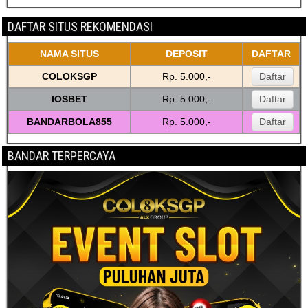
c
tt
ail
ss
DAFTAR SITUS REKOMENDASI
e
er
e
NAMA SITUS
DEPOSIT
DAFTAR
b
n
COLOKSGP
Rp. 5.000,-
Daftar
o
g
IOSBET
Rp. 5.000,-
Daftar
o
er
BANDARBOLA855
k
Rp. 5.000,-
Daftar
BANDAR TERPERCAYA