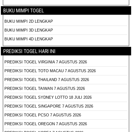
BUKU MIMPI TOGEL
BUKU MIMPI 2D LENGKAP
BUKU MIMPI 3D LENGKAP
BUKU MIMPI 4D LENGKAP
PREDIKSI TOGEL HARI INI
PREDIKSI TOGEL VIRGINIA 7 AGUSTUS 2026
PREDIKSI TOGEL TOTO MACAU 7 AGUSTUS 2026
PREDIKSI TOGEL THAILAND 7 AGUSTUS 2026
PREDIKSI TOGEL TAIWAN 7 AGUSTUS 2026
PREDIKSI TOGEL SYDNEY LOTTO 18 JULI 2026
PREDIKSI TOGEL SINGAPORE 7 AGUSTUS 2026
PREDIKSI TOGEL PCSO 7 AGUSTUS 2026
PREDIKSI TOGEL OREGON 7 AGUSTUS 2026