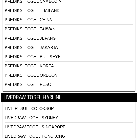
PREDIKSI TOGEL CAMBODIA
PREDIKSI TOGEL THAILAND
PREDIKSI TOGEL CHINA
PREDIKSI TOGEL TAIWAN
PREDIKSI TOGEL JEPANG
PREDIKSI TOGEL JAKARTA
PREDIKSI TOGEL BULLSEYE
PREDIKSI TOGEL KOREA
PREDIKSI TOGEL OREGON
PREDIKSI TOGEL PCSO
LIVEDRAW TOGEL HARI INI
LIVE RESULT COLOKSGP
LIVEDRAW TOGEL SYDNEY
LIVEDRAW TOGEL SINGAPORE
LIVEDRAW TOGEL HONGKONG