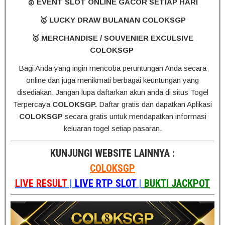
🥇 EVENT SLOT ONLINE GACOR SETIAP HARI
🥇 LUCKY DRAW BULANAN COLOKSGP
🥇 MERCHANDISE / SOUVENIER EXCULSIVE
COLOKSGP
Bagi Anda yang ingin mencoba peruntungan Anda secara
online dan juga menikmati berbagai keuntungan yang
disediakan. Jangan lupa daftarkan akun anda di situs Togel
Terpercaya
COLOKSGP.
Daftar gratis dan dapatkan Aplikasi
COLOKSGP
secara gratis untuk mendapatkan informasi
keluaran togel setiap pasaran.
KUNJUNGI WEBSITE LAINNYA :
COLOKSGP
LIVE RESULT
|
LIVE RTP SLOT
|
BUKTI JACKPOT