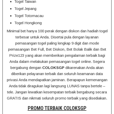
Togel Taiwan
Togel Jepang
Togel Totomacau
Togel Hongkong
Minimal bet hanya 100 perak dengan diskon dan hadiah togel
terbesar untuk Anda. Disertai pula dengan layanan
pemasangan togel paling lengkap 9 digit dan mode
pemasangan Bet Full, Bet Diskon, Bet Bolak Balik dan Bet
Prize123 yang akan memberikan pengalaman terbaik bagi
Anda dalam melakukan pemasangan togel online. Segera
bergabung dengan
COLOKSGP
dikarenakan Anda akan
diberikan pelayanan terbaik dan seluruh keamanan data
privasi Anda mendapatkan jaminan. Berapapun kemenangan
Anda tidak diragukan lagi langsung LUNAS tanpa bertele –
tele. Jangan lewatkan kesempatan terbaik bergabung secara
GRATIS dan nikmati seluruh promo terbaik yang disediakan.
PROMO TERBAIK COLOKSGP