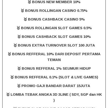
🥇 BONUS NEW MEMBER 10%
🥇 BONUS ROLLINGAN CASINO 0.75%
🥇 BONUS CASHBACK CASINO 5%
🥇 BONUS ROLLINGAN SLOT GAMES 0.5%
🥇 BONUS CASHBACK SLOT GAMES 10%
🥇 BONUS EXTRA TURNOVER SLOT 100 JUTA
🥇 BONUS REFFERAL 10% DARI DEPOSIT PERTAMA
TEMAN
🥇 BONUS REFFERAL 1% SEUMUR HIDUP
🥇 BONUS REFFERAL 0.1% (SLOT & LIVE GAMES)
🥇 PROMO GAJI BANDAR DARAT 15JUTA
🥇 LOMBA TEBAK ANGKA 3D 3LINE ( SDY, SGP dan HK
)