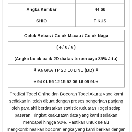
Angka Kembar
44 66
SHIO
TIKUS
Colok Bebas / Colok Macau / Colok Naga
( 4 / 0 / 6 )
(Angka bolak balik 2D diatas terpercaya 85% Jitu)
⇓ ANGKA TP 2D 10 LINE (BB) ⇓
🔅94 01 56 12 15 52 06 16 09 91🔅
Prediksi Togel Online dan Bocoran Togel Akurat yang kami
sediakan ini telah dibuat dengan proses pengerjaan panjang
oleh para ahli berdasarkan statistik Keluaran Togel setiap
pasaran. Tingkat keakuratan data yang kami sediakan
mencapai hingga 92%. Pastikan untuk selalu
mengkombinasikan bocoran angka yang kami berikan dengan