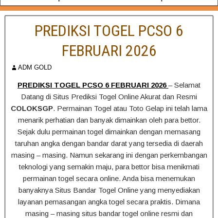
PREDIKSI TOGEL PCSO 6
FEBRUARI 2026
ADM GOLD
PREDIKSI TOGEL PCSO 6 FEBRUARI 2026
– Selamat
Datang di Situs Prediksi Togel Online Akurat dan Resmi
COLOKSGP
. Permainan Togel atau Toto Gelap ini telah lama
menarik perhatian dan banyak dimainkan oleh para bettor.
Sejak dulu permainan togel dimainkan dengan memasang
taruhan angka dengan bandar darat yang tersedia di daerah
masing – masing. Namun sekarang ini dengan perkembangan
teknologi yang semakin maju, para bettor bisa menikmati
permainan togel secara online. Anda bisa menemukan
banyaknya Situs Bandar Togel Online yang menyediakan
layanan pemasangan angka togel secara praktis. Dimana
masing – masing situs bandar togel online resmi dan