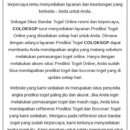
terpercaya tentu menyediakan layanan dan keuntungan yang
berbeda – beda untuk Anda.
Sebagai Situs Bandar Togel Online resmi dan terpercaya,
COLOKSGP
turut menyediakan layanan Prediksi Togel
Online yang disediakan setiap hari untuk Anda. Dimana
dengan adanya layanan Prediksi Togel
COLOKSGP
dapat
membantu Anda mendapatkan angka yang matang sebelum
melakukan pemasangan togel online. Hanya dengan
melakukan akses situs Prediksi Togel Online, Anda sudah
bisa mendapatkan prediksi togel dan bocoran togel yang di
update setiap hari.
Website yang kami sediakan ini merupakan situs penyedia
angka prediksi togel paling jitu dan akurat. Jika Anda ingin
melakukan pemasangan togel dan masih ragu, Anda bisa
mendapatkan refferensi Prediksi Togel dan Bocoran Togel
yang kami sediakan. Mengacu pada refferensi situs bandar
togel yang sudah terpercaya, kami tentunya menyediakan
angka togel jitu. Kami anjurkan untuk selalu mengunjungi situs