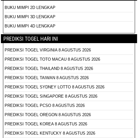
BUKU MIMPI 2D LENGKAP
BUKU MIMPI 3D LENGKAP
BUKU MIMPI 4D LENGKAP
PREDIKSI TOGEL HARI INI
PREDIKSI TOGEL VIRGINIA 8 AGUSTUS 2026
PREDIKSI TOGEL TOTO MACAU 8 AGUSTUS 2026
PREDIKSI TOGEL THAILAND 8 AGUSTUS 2026
PREDIKSI TOGEL TAIWAN 8 AGUSTUS 2026
PREDIKSI TOGEL SYDNEY LOTTO 8 AGUSTUS 2026
PREDIKSI TOGEL SINGAPORE 8 AGUSTUS 2026
PREDIKSI TOGEL PCSO 8 AGUSTUS 2026
PREDIKSI TOGEL OREGON 8 AGUSTUS 2026
PREDIKSI TOGEL KOREA 8 AGUSTUS 2026
PREDIKSI TOGEL KENTUCKY 8 AGUSTUS 2026