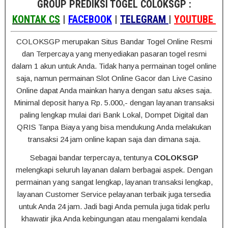
GROUP PREDIKSI TOGEL COLOKSGP :
KONTAK CS
|
FACEBOOK
|
TELEGRAM
|
YOUTUBE
COLOKSGP merupakan Situs Bandar Togel Online Resmi
dan Terpercaya yang menyediakan pasaran togel resmi
dalam 1 akun untuk Anda. Tidak hanya permainan togel online
saja, namun permainan Slot Online Gacor dan Live Casino
Online dapat Anda mainkan hanya dengan satu akses saja.
Minimal deposit hanya Rp. 5.000,- dengan layanan transaksi
paling lengkap mulai dari Bank Lokal, Dompet Digital dan
QRIS Tanpa Biaya yang bisa mendukung Anda melakukan
transaksi 24 jam online kapan saja dan dimana saja.
Sebagai bandar terpercaya, tentunya
COLOKSGP
melengkapi seluruh layanan dalam berbagai aspek. Dengan
permainan yang sangat lengkap, layanan transaksi lengkap,
layanan Customer Service pelayanan terbaik juga tersedia
untuk Anda 24 jam. Jadi bagi Anda pemula juga tidak perlu
khawatir jika Anda kebingungan atau mengalami kendala