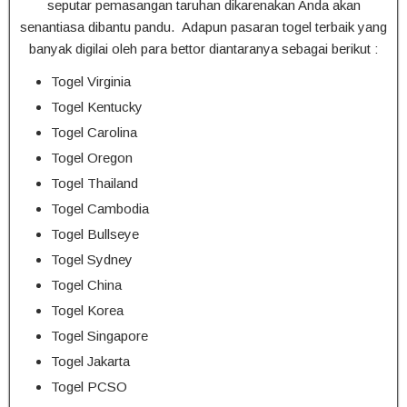
seputar pemasangan taruhan dikarenakan Anda akan
senantiasa dibantu pandu. Adapun pasaran togel terbaik yang
banyak digilai oleh para bettor diantaranya sebagai berikut :
Togel Virginia
Togel Kentucky
Togel Carolina
Togel Oregon
Togel Thailand
Togel Cambodia
Togel Bullseye
Togel Sydney
Togel China
Togel Korea
Togel Singapore
Togel Jakarta
Togel PCSO