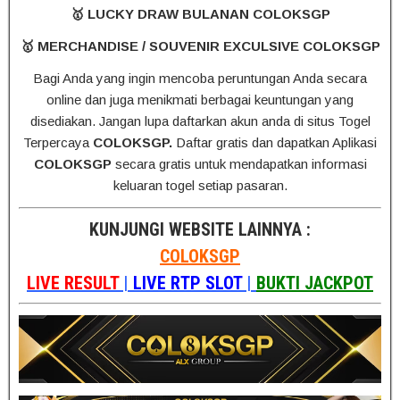
🥇 LUCKY DRAW BULANAN COLOKSGP
🥇 MERCHANDISE / SOUVENIR EXCULSIVE COLOKSGP
Bagi Anda yang ingin mencoba peruntungan Anda secara
online dan juga menikmati berbagai keuntungan yang
disediakan. Jangan lupa daftarkan akun anda di situs Togel
Terpercaya
COLOKSGP.
Daftar gratis dan dapatkan Aplikasi
COLOKSGP
secara gratis untuk mendapatkan informasi
keluaran togel setiap pasaran.
KUNJUNGI WEBSITE LAINNYA :
COLOKSGP
LIVE RESULT
|
LIVE RTP SLOT
|
BUKTI JACKPOT