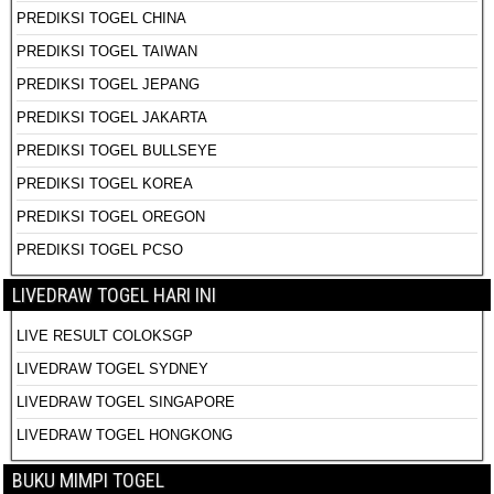
PREDIKSI TOGEL CHINA
PREDIKSI TOGEL TAIWAN
PREDIKSI TOGEL JEPANG
PREDIKSI TOGEL JAKARTA
PREDIKSI TOGEL BULLSEYE
PREDIKSI TOGEL KOREA
PREDIKSI TOGEL OREGON
PREDIKSI TOGEL PCSO
LIVEDRAW TOGEL HARI INI
LIVE RESULT COLOKSGP
LIVEDRAW TOGEL SYDNEY
LIVEDRAW TOGEL SINGAPORE
LIVEDRAW TOGEL HONGKONG
BUKU MIMPI TOGEL