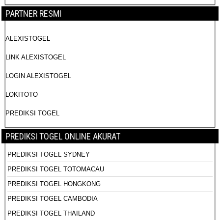
PARTNER RESMI
ALEXISTOGEL
LINK ALEXISTOGEL
LOGIN ALEXISTOGEL
LOKITOTO
PREDIKSI TOGEL
PREDIKSI TOGEL ONLINE AKURAT
PREDIKSI TOGEL SYDNEY
PREDIKSI TOGEL TOTOMACAU
PREDIKSI TOGEL HONGKONG
PREDIKSI TOGEL CAMBODIA
PREDIKSI TOGEL THAILAND