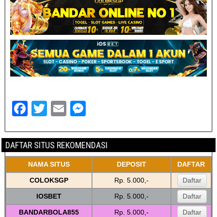
F
T
E
M
a
wi
m
e
c
tt
ail
ss
DAFTAR SITUS REKOMENDASI
e
er
e
NAMA SITUS
DEPOSIT
DAFTAR
b
n
COLOKSGP
Rp. 5.000,-
Daftar
o
g
IOSBET
Rp. 5.000,-
Daftar
o
er
BANDARBOLA855
Rp. 5.000,-
Daftar