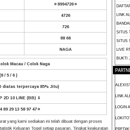
🔅8994726🔅
DAFTA
LINK A
4726
BANDA
726
SITUS 
88 66
SITUS 
NAGA
LIVE R
BUKTI
olok Macau / Colok Naga
PARTN
(8 / 5 / 6 )
ALEXIS
D diatas terpercaya 85% Jitu)
LINK A
 2D 10 LINE (BB) ⇓
LOGIN 
4 89 29 13 58 97 47🔅
LOKITO
rat yang kami sediakan ini telah dibuat dengan proses
atistik Keluaran Togel setiap pasaran. Tingkat keakuratan
PREDIK