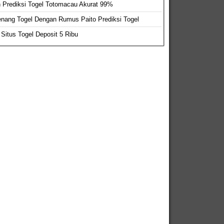
 Prediksi Togel Totomacau Akurat 99%
nang Togel Dengan Rumus Paito Prediksi Togel
 Situs Togel Deposit 5 Ribu