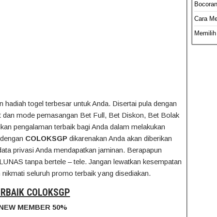
Bocoran
Cara Me
Memilih
 hadiah togel terbesar untuk Anda. Disertai pula dengan
it dan mode pemasangan Bet Full, Bet Diskon, Bet Bolak
ikan pengalaman terbaik bagi Anda dalam melakukan
g dengan
COLOKSGP
dikarenakan Anda akan diberikan
data privasi Anda mendapatkan jaminan. Berapapun
 LUNAS tanpa bertele – tele. Jangan lewatkan kesempatan
nikmati seluruh promo terbaik yang disediakan.
RBAIK COLOKSGP
 NEW MEMBER 50%