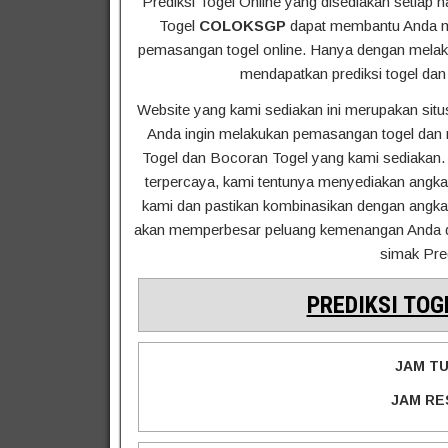
Prediksi Togel Online yang disediakan setiap 
Togel
COLOKSGP
dapat membantu Anda m
pemasangan togel online. Hanya dengan melaku
mendapatkan prediksi togel dan 
Website yang kami sediakan ini merupakan situs p
Anda ingin melakukan pemasangan togel dan m
Togel dan Bocoran Togel yang kami sediakan. 
terpercaya, kami tentunya menyediakan angka t
kami dan pastikan kombinasikan dengan angka 
akan memperbesar peluang kemenangan Anda di 
simak Pred
PREDIKSI TOG
JAM TU
JAM RES