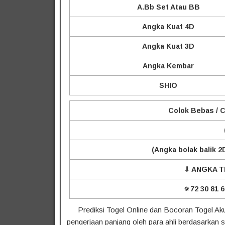
A.Bb Set Atau BB
Angka Kuat 4D
Angka Kuat 3D
Angka Kembar
SHIO
Colok Bebas / C
(Angka bolak balik 2
⇓ ANGKA TP
🔅72 30 81 6
Prediksi Togel Online dan Bocoran Togel Aku
pengerjaan panjang oleh para ahli berdasarkan st