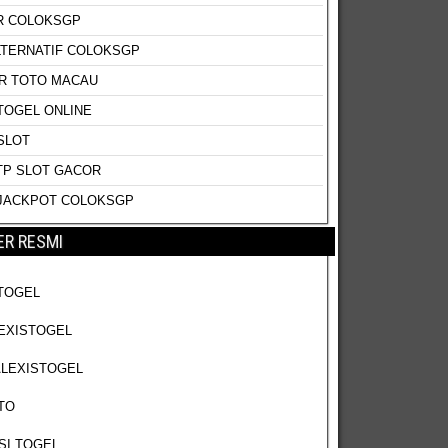
R COLOKSGP
LTERNATIF COLOKSGP
R TOTO MACAU
TOGEL ONLINE
SLOT
TP SLOT GACOR
 JACKPOT COLOKSGP
ER RESMI
TOGEL
LEXISTOGEL
ALEXISTOGEL
TO
SI TOGEL