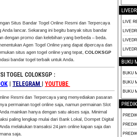
LIVEDR
LIVE 
dengan Situs Bandar Togel Online Resmi dan Terpercaya
Anda lancar. Sekarang ini begitu banyak situs bandar
LIVED
an dengan promo dan kelebihan yang berbeda – beda.
LIVED
 menentukan Agen Togel Online yang dapat dipercaya dan
LIVED
ukan situs agen togel online yang tepat,
COLOKSGP
dasi bandar togel terbaik untuk Anda.
BUKU 
BUKU 
SI TOGEL COLOKSGP :
BUKU 
OOK
|
TELEGRAM
|
YOUTUBE
BUKU 
ine Resmi dan Terpercaya yang menyediakan pasaran
PREDIK
anya permainan togel online saja, namun permainan Slot
 Anda mainkan hanya dengan satu akses saja. Minimal
PREDIK
ksi paling lengkap mulai dari Bank Lokal, Dompet Digital
PREDIK
nda melakukan transaksi 24 jam online kapan saja dan
imana saja.
PREDIK