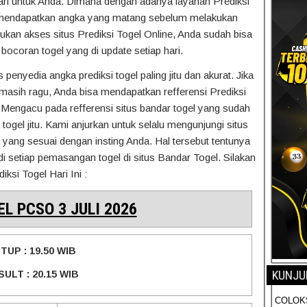
hari untuk Anda. Dimana dengan adanya layanan Prediksi
endapatkan angka yang matang sebelum melakukan
kan akses situs Prediksi Togel Online, Anda sudah bisa
bocoran togel yang di update setiap hari.
enyedia angka prediksi togel paling jitu dan akurat. Jika
asih ragu, Anda bisa mendapatkan refferensi Prediksi
Mengacu pada refferensi situs bandar togel yang sudah
ogel jitu. Kami anjurkan untuk selalu mengunjungi situs
yang sesuai dengan insting Anda. Hal tersebut tentunya
setiap pemasangan togel di situs Bandar Togel. Silakan
iksi Togel Hari Ini :
EL PCSO 3 JULI 2026
TUP : 19.50 WIB
KUNJU
ULT : 20.15 WIB
COLOK