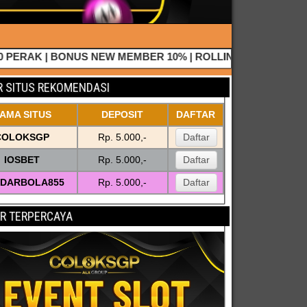
ERAK | BONUS NEW MEMBER 10% | ROLLINGAN SLOT 5% | ROL
R SITUS REKOMENDASI
AMA SITUS
DEPOSIT
DAFTAR
COLOKSGP
Rp. 5.000,-
Daftar
IOSBET
Rp. 5.000,-
Daftar
DARBOLA855
Rp. 5.000,-
Daftar
R TERPERCAYA