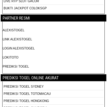
LIVE RTP SLOT GACOR
BUKTI JACKPOT COLOKSGP
PARTNER RESMI
ALEXISTOGEL
LINK ALEXISTOGEL
LOGIN ALEXISTOGEL
LOKITOTO
PREDIKSI TOGEL
PREDIKSI TOGEL ONLINE AKURAT
PREDIKSI TOGEL SYDNEY
PREDIKSI TOGEL TOTOMACAU
PREDIKSI TOGEL HONGKONG