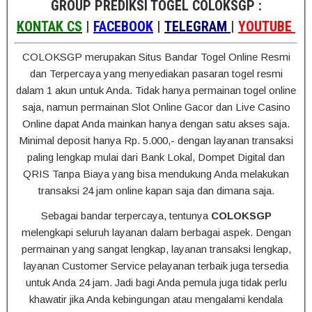
GROUP PREDIKSI TOGEL COLOKSGP :
KONTAK CS
|
FACEBOOK
|
TELEGRAM
|
YOUTUBE
COLOKSGP merupakan Situs Bandar Togel Online Resmi
dan Terpercaya yang menyediakan pasaran togel resmi
dalam 1 akun untuk Anda. Tidak hanya permainan togel online
saja, namun permainan Slot Online Gacor dan Live Casino
Online dapat Anda mainkan hanya dengan satu akses saja.
Minimal deposit hanya Rp. 5.000,- dengan layanan transaksi
paling lengkap mulai dari Bank Lokal, Dompet Digital dan
QRIS Tanpa Biaya yang bisa mendukung Anda melakukan
transaksi 24 jam online kapan saja dan dimana saja.
Sebagai bandar terpercaya, tentunya
COLOKSGP
melengkapi seluruh layanan dalam berbagai aspek. Dengan
permainan yang sangat lengkap, layanan transaksi lengkap,
layanan Customer Service pelayanan terbaik juga tersedia
untuk Anda 24 jam. Jadi bagi Anda pemula juga tidak perlu
khawatir jika Anda kebingungan atau mengalami kendala