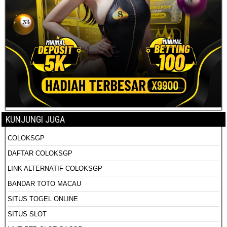
KUNJUNGI JUGA
COLOKSGP
DAFTAR COLOKSGP
LINK ALTERNATIF COLOKSGP
BANDAR TOTO MACAU
SITUS TOGEL ONLINE
SITUS SLOT