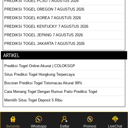
PREDIKSI TOGEL PCSO 7 AGUSTUS 2026
PREDIKSI TOGEL OREGON 7 AGUSTUS 2026
PREDIKSI TOGEL KOREA 7 AGUSTUS 2026
PREDIKSI TOGEL KENTUCKY 7 AGUSTUS 2026
PREDIKSI TOGEL JEPANG 7 AGUSTUS 2026
PREDIKSI TOGEL JAKARTA 7 AGUSTUS 2026
ARTIKEL
Prediksi Togel Online Akurat | COLOKSGP
Situs Prediksi Togel Hongkong Terpercaya
Bocoran Prediksi Togel Totomacau Akurat 99%
Cara Menang Togel Dengan Rumus Paito Prediksi Togel
Memilih Situs Togel Deposit 5 Ribu
PREDIKSI COLOKSGP RESMI © 2022
Beranda
Whatsapp
Daftar
Promosi
LiveChat