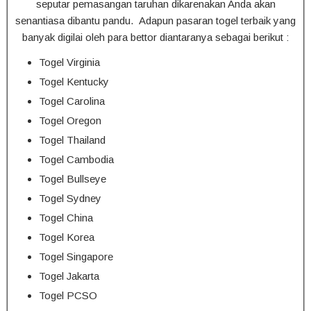
seputar pemasangan taruhan dikarenakan Anda akan
senantiasa dibantu pandu. Adapun pasaran togel terbaik yang
banyak digilai oleh para bettor diantaranya sebagai berikut :
Togel Virginia
Togel Kentucky
Togel Carolina
Togel Oregon
Togel Thailand
Togel Cambodia
Togel Bullseye
Togel Sydney
Togel China
Togel Korea
Togel Singapore
Togel Jakarta
Togel PCSO