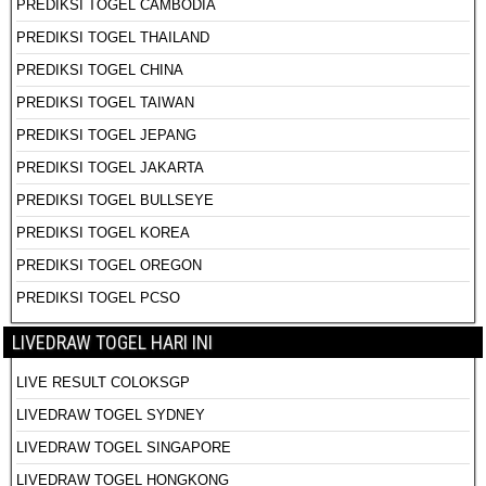
PREDIKSI TOGEL CAMBODIA
PREDIKSI TOGEL THAILAND
PREDIKSI TOGEL CHINA
PREDIKSI TOGEL TAIWAN
PREDIKSI TOGEL JEPANG
PREDIKSI TOGEL JAKARTA
PREDIKSI TOGEL BULLSEYE
PREDIKSI TOGEL KOREA
PREDIKSI TOGEL OREGON
PREDIKSI TOGEL PCSO
LIVEDRAW TOGEL HARI INI
LIVE RESULT COLOKSGP
LIVEDRAW TOGEL SYDNEY
LIVEDRAW TOGEL SINGAPORE
LIVEDRAW TOGEL HONGKONG