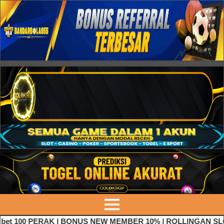
t 100 PERAK | BONUS NEW MEMBER 10% | ROLLINGAN SLOT 