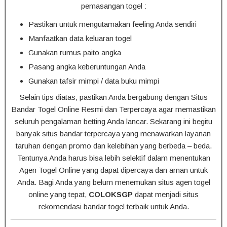
pemasangan togel :
Pastikan untuk mengutamakan feeling Anda sendiri
Manfaatkan data keluaran togel
Gunakan rumus paito angka
Pasang angka keberuntungan Anda
Gunakan tafsir mimpi / data buku mimpi
Selain tips diatas, pastikan Anda bergabung dengan Situs
Bandar Togel Online Resmi dan Terpercaya agar memastikan
seluruh pengalaman betting Anda lancar. Sekarang ini begitu
banyak situs bandar terpercaya yang menawarkan layanan
taruhan dengan promo dan kelebihan yang berbeda – beda.
Tentunya Anda harus bisa lebih selektif dalam menentukan
Agen Togel Online yang dapat dipercaya dan aman untuk
Anda. Bagi Anda yang belum menemukan situs agen togel
online yang tepat,
COLOKSGP
dapat menjadi situs
rekomendasi bandar togel terbaik untuk Anda.