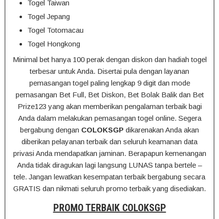
Togel Taiwan
Togel Jepang
Togel Totomacau
Togel Hongkong
Minimal bet hanya 100 perak dengan diskon dan hadiah togel
terbesar untuk Anda. Disertai pula dengan layanan
pemasangan togel paling lengkap 9 digit dan mode
pemasangan Bet Full, Bet Diskon, Bet Bolak Balik dan Bet
Prize123 yang akan memberikan pengalaman terbaik bagi
Anda dalam melakukan pemasangan togel online. Segera
bergabung dengan
COLOKSGP
dikarenakan Anda akan
diberikan pelayanan terbaik dan seluruh keamanan data
privasi Anda mendapatkan jaminan. Berapapun kemenangan
Anda tidak diragukan lagi langsung LUNAS tanpa bertele –
tele. Jangan lewatkan kesempatan terbaik bergabung secara
GRATIS dan nikmati seluruh promo terbaik yang disediakan.
PROMO TERBAIK COLOKSGP