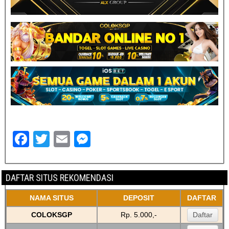
F
T
E
M
a
wi
m
e
c
tt
ail
ss
DAFTAR SITUS REKOMENDASI
e
er
e
NAMA SITUS
DEPOSIT
DAFTAR
b
n
COLOKSGP
Rp. 5.000,-
Daftar
o
g