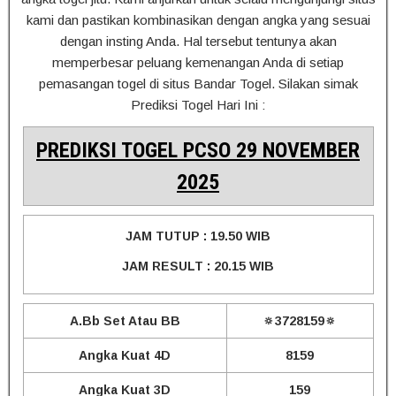
kami dan pastikan kombinasikan dengan angka yang sesuai
dengan insting Anda. Hal tersebut tentunya akan
memperbesar peluang kemenangan Anda di setiap
pemasangan togel di situs Bandar Togel. Silakan simak
Prediksi Togel Hari Ini :
PREDIKSI TOGEL PCSO 29 NOVEMBER
2025
JAM TUTUP : 19.50 WIB
JAM RESULT : 20.15 WIB
A.Bb Set Atau BB
🔅3728159🔅
Angka Kuat 4D
8159
Angka Kuat 3D
159