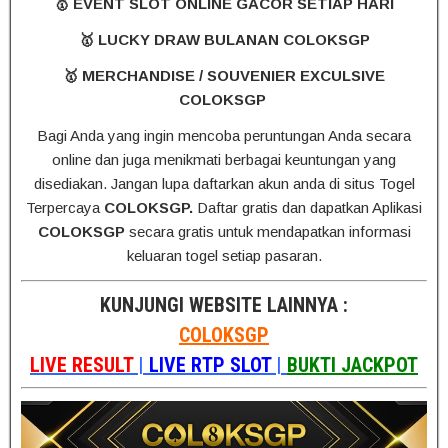
🥇 EVENT SLOT ONLINE GACOR SETIAP HARI
🥇 LUCKY DRAW BULANAN COLOKSGP
🥇 MERCHANDISE / SOUVENIER EXCULSIVE
COLOKSGP
Bagi Anda yang ingin mencoba peruntungan Anda secara
online dan juga menikmati berbagai keuntungan yang
disediakan. Jangan lupa daftarkan akun anda di situs Togel
Terpercaya
COLOKSGP.
Daftar gratis dan dapatkan Aplikasi
COLOKSGP
secara gratis untuk mendapatkan informasi
keluaran togel setiap pasaran.
KUNJUNGI WEBSITE LAINNYA :
COLOKSGP
LIVE RESULT
|
LIVE RTP SLOT
|
BUKTI JACKPOT