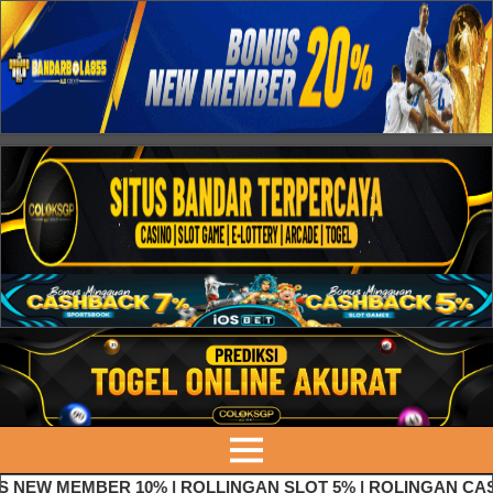
S NEW MEMBER 10% | ROLLINGAN SLOT 5% | ROLINGAN CASIN