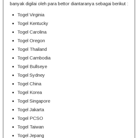
banyak digilai oleh para bettor diantaranya sebagai berikut :
Togel Virginia
Togel Kentucky
Togel Carolina
Togel Oregon
Togel Thailand
Togel Cambodia
Togel Bullseye
Togel Sydney
Togel China
Togel Korea
Togel Singapore
Togel Jakarta
Togel PCSO
Togel Taiwan
Togel Jepang