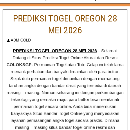
PREDIKSI TOGEL OREGON 28
MEI 2026
ADM GOLD
PREDIKSI TOGEL OREGON 28 MEI 2026
– Selamat
Datang di Situs Prediksi Togel Online Akurat dan Resmi
COLOKSGP
. Permainan Togel atau Toto Gelap ini telah lama
menarik perhatian dan banyak dimainkan oleh para bettor.
Sejak dulu permainan togel dimainkan dengan memasang
taruhan angka dengan bandar darat yang tersedia di daerah
masing – masing. Namun sekarang ini dengan perkembangan
teknologi yang semakin maju, para bettor bisa menikmati
permainan togel secara online. Anda bisa menemukan
banyaknya Situs Bandar Togel Online yang menyediakan
layanan pemasangan angka togel secara praktis. Dimana
masing – masing situs bandar togel online resmi dan