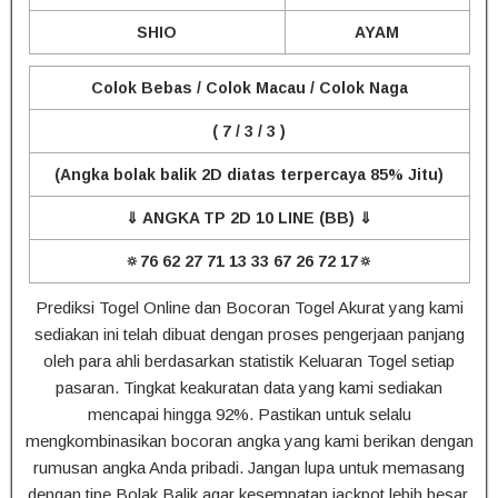
SHIO
AYAM
Colok Bebas / Colok Macau / Colok Naga
( 7 / 3 / 3 )
(Angka bolak balik 2D diatas terpercaya 85% Jitu)
⇓ ANGKA TP 2D 10 LINE (BB) ⇓
🔅76 62 27 71 13 33 67 26 72 17🔅
Prediksi Togel Online dan Bocoran Togel Akurat yang kami
sediakan ini telah dibuat dengan proses pengerjaan panjang
oleh para ahli berdasarkan statistik Keluaran Togel setiap
pasaran. Tingkat keakuratan data yang kami sediakan
mencapai hingga 92%. Pastikan untuk selalu
mengkombinasikan bocoran angka yang kami berikan dengan
rumusan angka Anda pribadi. Jangan lupa untuk memasang
dengan tipe Bolak Balik agar kesempatan jackpot lebih besar.