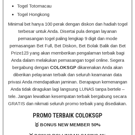
Togel Totomacau
Togel Hongkong
Minimal bet hanya 100 perak dengan diskon dan hadiah togel
terbesar untuk Anda. Disertai pula dengan layanan
pemasangan togel paling lengkap 9 digit dan mode
pemasangan Bet Full, Bet Diskon, Bet Bolak Balik dan Bet
Prize123 yang akan memberikan pengalaman terbaik bagi
Anda dalam melakukan pemasangan togel online. Segera
bergabung dengan
COLOKSGP
dikarenakan Anda akan
diberikan pelayanan terbaik dan seluruh keamanan data
privasi Anda mendapatkan jaminan. Berapapun kemenangan
Anda tidak diragukan lagi langsung LUNAS tanpa bertele –
tele. Jangan lewatkan kesempatan terbaik bergabung secara
GRATIS dan nikmati seluruh promo terbaik yang disediakan.
PROMO TERBAIK COLOKSGP
🥇 BONUS NEW MEMBER 50%