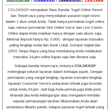
COLOKSGP merupakan Situs Bandar Togel Online Resmi
dan Terpercaya yang menyediakan pasaran togel resmi
dalam 1 akun untuk Anda. Tidak hanya permainan togel online
saja, namun permainan Slot Online Gacor dan Live Casino
Online dapat Anda mainkan hanya dengan satu akses saja.
Minimal deposit hanya Rp. 5.000,- dengan layanan transaksi
paling lengkap mulai dari Bank Lokal, Dompet Digital dan
QRIS Tanpa Biaya yang bisa mendukung Anda melakukan
transaksi 24 jam online kapan saja dan dimana saja.
Sebagai bandar terpercaya, tentunya
COLOKSGP
melengkapi seluruh layanan dalam berbagai aspek. Dengan
permainan yang sangat lengkap, layanan transaksi lengkap,
layanan Customer Service pelayanan terbaik juga tersedia
untuk Anda 24 jam. Jadi bagi Anda pemula juga tidak perlu
khawatir jika Anda kebingungan atau mengalami kendala
seputar pemasangan taruhan dikarenakan Anda akan
senantiasa dibantu pandu. Adapun pasaran togel terbaik yang