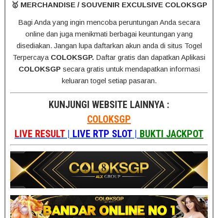
🥇 MERCHANDISE / SOUVENIR EXCULSIVE COLOKSGP
Bagi Anda yang ingin mencoba peruntungan Anda secara
online dan juga menikmati berbagai keuntungan yang
disediakan. Jangan lupa daftarkan akun anda di situs Togel
Terpercaya
COLOKSGP.
Daftar gratis dan dapatkan Aplikasi
COLOKSGP
secara gratis untuk mendapatkan informasi
keluaran togel setiap pasaran.
KUNJUNGI WEBSITE LAINNYA :
COLOKSGP
LIVE RESULT
|
LIVE RTP SLOT
|
BUKTI JACKPOT