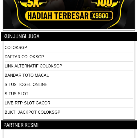
KUNJUNGI JUGA
COLOKSGP
DAFTAR COLOKSGP
LINK ALTERNATIF COLOKSGP
BANDAR TOTO MACAU
SITUS TOGEL ONLINE
SITUS SLOT
LIVE RTP SLOT GACOR
BUKTI JACKPOT COLOKSGP
PARTNER RESMI