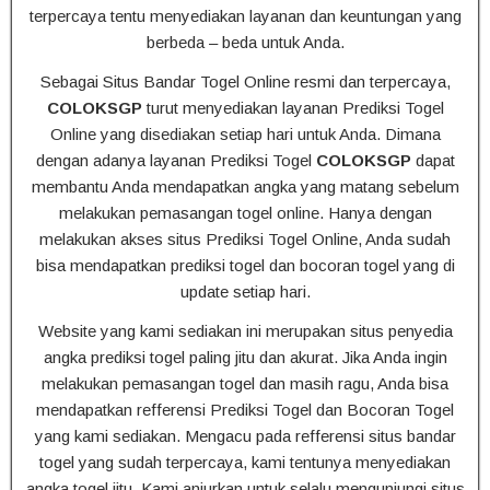
terpercaya tentu menyediakan layanan dan keuntungan yang
berbeda – beda untuk Anda.
Sebagai Situs Bandar Togel Online resmi dan terpercaya,
COLOKSGP
turut menyediakan layanan Prediksi Togel
Online yang disediakan setiap hari untuk Anda. Dimana
dengan adanya layanan Prediksi Togel
COLOKSGP
dapat
membantu Anda mendapatkan angka yang matang sebelum
melakukan pemasangan togel online. Hanya dengan
melakukan akses situs Prediksi Togel Online, Anda sudah
bisa mendapatkan prediksi togel dan bocoran togel yang di
update setiap hari.
Website yang kami sediakan ini merupakan situs penyedia
angka prediksi togel paling jitu dan akurat. Jika Anda ingin
melakukan pemasangan togel dan masih ragu, Anda bisa
mendapatkan refferensi Prediksi Togel dan Bocoran Togel
yang kami sediakan. Mengacu pada refferensi situs bandar
togel yang sudah terpercaya, kami tentunya menyediakan
angka togel jitu. Kami anjurkan untuk selalu mengunjungi situs