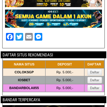
F
T
E
M
a
wi
m
e
c
tt
ail
ss
DAFTAR SITUS REKOMENDASI
e
er
e
NAMA SITUS
DEPOSIT
DAFTAR
b
n
COLOKSGP
Rp. 5.000,-
Daftar
o
g
IOSBET
Rp. 5.000,-
Daftar
o
er
BANDARBOLA855
k
Rp. 5.000,-
Daftar
BANDAR TERPERCAYA