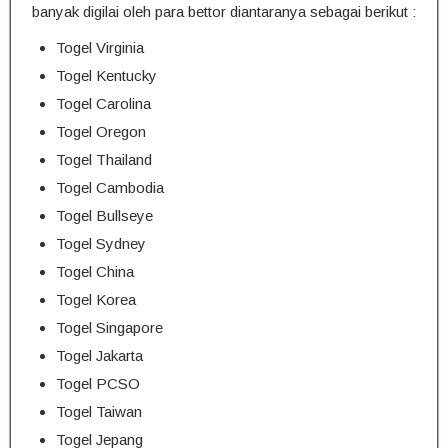
banyak digilai oleh para bettor diantaranya sebagai berikut :
Togel Virginia
Togel Kentucky
Togel Carolina
Togel Oregon
Togel Thailand
Togel Cambodia
Togel Bullseye
Togel Sydney
Togel China
Togel Korea
Togel Singapore
Togel Jakarta
Togel PCSO
Togel Taiwan
Togel Jepang