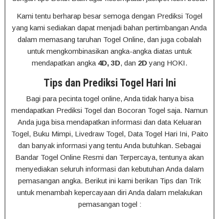
Kami tentu berharap besar semoga dengan Prediksi Togel
yang kami sediakan dapat menjadi bahan pertimbangan Anda
dalam memasang taruhan Togel Online, dan juga cobalah
untuk mengkombinasikan angka-angka diatas untuk
mendapatkan angka
4D, 3D
, dan
2D
yang HOKI.
Tips dan Prediksi Togel Hari Ini
Bagi para pecinta togel online, Anda tidak hanya bisa
mendapatkan Prediksi Togel dan Bocoran Togel saja. Namun
Anda juga bisa mendapatkan informasi dan data Keluaran
Togel, Buku Mimpi, Livedraw Togel, Data Togel Hari Ini, Paito
dan banyak informasi yang tentu Anda butuhkan. Sebagai
Bandar Togel Online Resmi dan Terpercaya, tentunya akan
menyediakan seluruh informasi dan kebutuhan Anda dalam
pemasangan angka. Berikut ini kami berikan Tips dan Trik
untuk menambah kepercayaan diri Anda dalam melakukan
pemasangan togel :