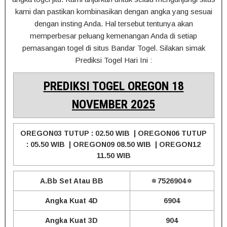
kami dan pastikan kombinasikan dengan angka yang sesuai
dengan insting Anda. Hal tersebut tentunya akan
memperbesar peluang kemenangan Anda di setiap
pemasangan togel di situs Bandar Togel. Silakan simak
Prediksi Togel Hari Ini :
PREDIKSI TOGEL OREGON 18
NOVEMBER 2025
OREGON03 TUTUP : 02.50 WIB | OREGON06 TUTUP
: 05.50 WIB | OREGON09 08.50 WIB | OREGON12
11.50 WIB
A.Bb Set Atau BB
🔅7526904🔅
Angka Kuat 4D
6904
Angka Kuat 3D
904