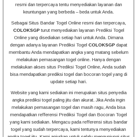
resmi dan terpercaya tentu menyediakan layanan dan
keuntungan yang berbeda – beda untuk Anda.
Sebagai Situs Bandar Togel Online resmi dan terpercaya,
COLOKSGP
turut menyediakan layanan Prediksi Togel
Online yang disediakan setiap hari untuk Anda. Dimana
dengan adanya layanan Prediksi Togel
COLOKSGP
dapat
membantu Anda mendapatkan angka yang matang sebelum
melakukan pemasangan togel online. Hanya dengan
melakukan akses situs Prediksi Togel Online, Anda sudah
bisa mendapatkan prediksi togel dan bocoran togel yang di
update setiap hari.
Website yang kami sediakan ini merupakan situs penyedia
angka prediksi togel paling jitu dan akurat. Jika Anda ingin
melakukan pemasangan togel dan masih ragu, Anda bisa
mendapatkan refferensi Prediksi Togel dan Bocoran Togel
yang kami sediakan. Mengacu pada refferensi situs bandar
togel yang sudah terpercaya, kami tentunya menyediakan
angka togel jitu. Kami anjurkan untuk selalu mengunjungi situs