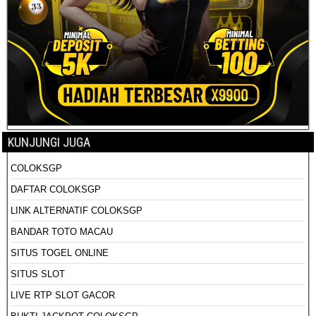
KUNJUNGI JUGA
COLOKSGP
DAFTAR COLOKSGP
LINK ALTERNATIF COLOKSGP
BANDAR TOTO MACAU
SITUS TOGEL ONLINE
SITUS SLOT
LIVE RTP SLOT GACOR