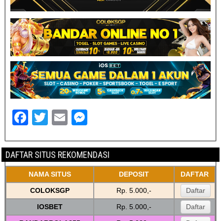
F
T
E
M
a
wi
m
e
c
tt
ail
ss
DAFTAR SITUS REKOMENDASI
e
er
e
NAMA SITUS
DEPOSIT
DAFTAR
b
n
COLOKSGP
Rp. 5.000,-
Daftar
o
g
IOSBET
Rp. 5.000,-
Daftar
o
er