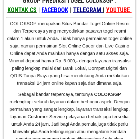
GROUP PREDIKSI TOGEL COLOKSGP :
KONTAK CS
|
FACEBOOK
|
TELEGRAM
|
YOUTUBE
COLOKSGP merupakan Situs Bandar Togel Online Resmi
dan Terpercaya yang menyediakan pasaran togel resmi
dalam 1 akun untuk Anda. Tidak hanya permainan togel online
saja, namun permainan Slot Online Gacor dan Live Casino
Online dapat Anda mainkan hanya dengan satu akses saja.
Minimal deposit hanya Rp. 5.000,- dengan layanan transaksi
paling lengkap mulai dari Bank Lokal, Dompet Digital dan
QRIS Tanpa Biaya yang bisa mendukung Anda melakukan
transaksi 24 jam online kapan saja dan dimana saja.
Sebagai bandar terpercaya, tentunya
COLOKSGP
melengkapi seluruh layanan dalam berbagai aspek. Dengan
permainan yang sangat lengkap, layanan transaksi lengkap,
layanan Customer Service pelayanan terbaik juga tersedia
untuk Anda 24 jam. Jadi bagi Anda pemula juga tidak perlu
khawatir jika Anda kebingungan atau mengalami kendala
seputar pemasangan taruhan dikarenakan Anda akan