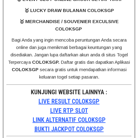
🥇 LUCKY DRAW BULANAN COLOKSGP
🥇 MERCHANDISE / SOUVENIER EXCULSIVE
COLOKSGP
Bagi Anda yang ingin mencoba peruntungan Anda secara
online dan juga menikmati berbagai keuntungan yang
disediakan. Jangan lupa daftarkan akun anda di situs Togel
Terpercaya
COLOKSGP.
Daftar gratis dan dapatkan Aplikasi
COLOKSGP
secara gratis untuk mendapatkan informasi
keluaran togel setiap pasaran.
KUNJUNGI WEBSITE LAINNYA :
LIVE RESULT COLOKSGP
LIVE RTP SLOT
LINK ALTERNATIF COLOKSGP
BUKTI JACKPOT COLOKSGP