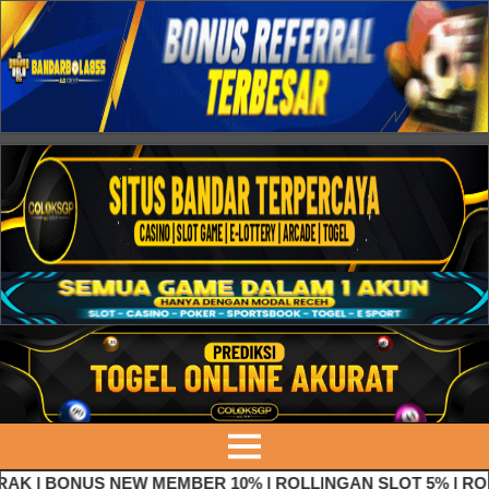
AK | BONUS NEW MEMBER 10% | ROLLINGAN SLOT 5% | ROLIN