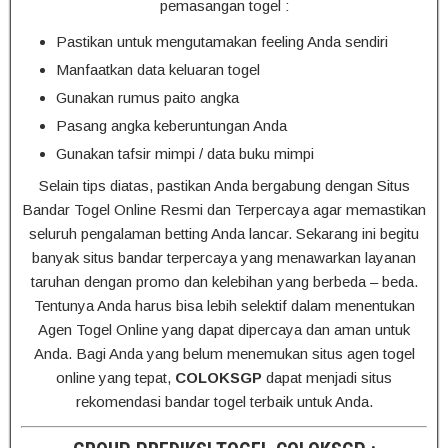
pemasangan togel :
Pastikan untuk mengutamakan feeling Anda sendiri
Manfaatkan data keluaran togel
Gunakan rumus paito angka
Pasang angka keberuntungan Anda
Gunakan tafsir mimpi / data buku mimpi
Selain tips diatas, pastikan Anda bergabung dengan Situs
Bandar Togel Online Resmi dan Terpercaya agar memastikan
seluruh pengalaman betting Anda lancar. Sekarang ini begitu
banyak situs bandar terpercaya yang menawarkan layanan
taruhan dengan promo dan kelebihan yang berbeda – beda.
Tentunya Anda harus bisa lebih selektif dalam menentukan
Agen Togel Online yang dapat dipercaya dan aman untuk
Anda. Bagi Anda yang belum menemukan situs agen togel
online yang tepat,
COLOKSGP
dapat menjadi situs
rekomendasi bandar togel terbaik untuk Anda.