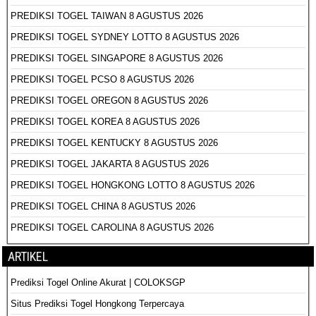
PREDIKSI TOGEL TAIWAN 8 AGUSTUS 2026
PREDIKSI TOGEL SYDNEY LOTTO 8 AGUSTUS 2026
PREDIKSI TOGEL SINGAPORE 8 AGUSTUS 2026
PREDIKSI TOGEL PCSO 8 AGUSTUS 2026
PREDIKSI TOGEL OREGON 8 AGUSTUS 2026
PREDIKSI TOGEL KOREA 8 AGUSTUS 2026
PREDIKSI TOGEL KENTUCKY 8 AGUSTUS 2026
PREDIKSI TOGEL JAKARTA 8 AGUSTUS 2026
PREDIKSI TOGEL HONGKONG LOTTO 8 AGUSTUS 2026
PREDIKSI TOGEL CHINA 8 AGUSTUS 2026
PREDIKSI TOGEL CAROLINA 8 AGUSTUS 2026
ARTIKEL
Prediksi Togel Online Akurat | COLOKSGP
Situs Prediksi Togel Hongkong Terpercaya