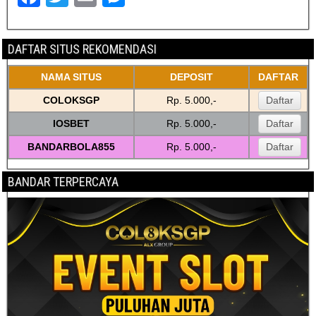
a
wi
m
e
c
tt
ail
ss
DAFTAR SITUS REKOMENDASI
e
er
e
NAMA SITUS
DEPOSIT
DAFTAR
b
n
COLOKSGP
Rp. 5.000,-
Daftar
o
g
IOSBET
Rp. 5.000,-
Daftar
o
er
BANDARBOLA855
k
Rp. 5.000,-
Daftar
BANDAR TERPERCAYA