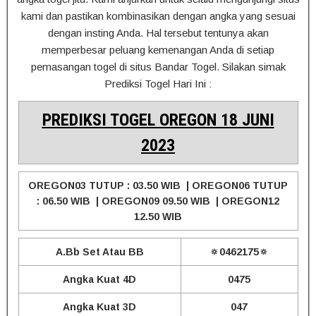
kami dan pastikan kombinasikan dengan angka yang sesuai
dengan insting Anda. Hal tersebut tentunya akan
memperbesar peluang kemenangan Anda di setiap
pemasangan togel di situs Bandar Togel. Silakan simak
Prediksi Togel Hari Ini :
PREDIKSI TOGEL OREGON 18 JUNI
2023
OREGON03 TUTUP : 03.50 WIB | OREGON06 TUTUP
: 06.50 WIB | OREGON09 09.50 WIB | OREGON12
12.50 WIB
A.Bb Set Atau BB
🔅0462175🔅
Angka Kuat 4D
0475
Angka Kuat 3D
047