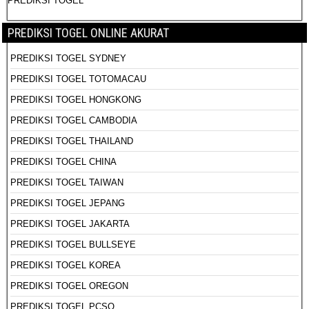
PREDIKSI TOGEL
PREDIKSI TOGEL ONLINE AKURAT
PREDIKSI TOGEL SYDNEY
PREDIKSI TOGEL TOTOMACAU
PREDIKSI TOGEL HONGKONG
PREDIKSI TOGEL CAMBODIA
PREDIKSI TOGEL THAILAND
PREDIKSI TOGEL CHINA
PREDIKSI TOGEL TAIWAN
PREDIKSI TOGEL JEPANG
PREDIKSI TOGEL JAKARTA
PREDIKSI TOGEL BULLSEYE
PREDIKSI TOGEL KOREA
PREDIKSI TOGEL OREGON
PREDIKSI TOGEL PCSO