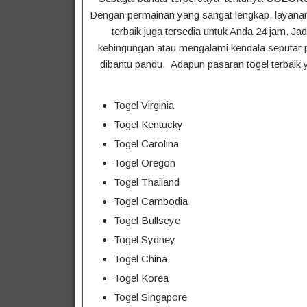
Dengan permainan yang sangat lengkap, layanan
terbaik juga tersedia untuk Anda 24 jam. Jad
kebingungan atau mengalami kendala seputar
dibantu pandu. Adapun pasaran togel terbaik y
Togel Virginia
Togel Kentucky
Togel Carolina
Togel Oregon
Togel Thailand
Togel Cambodia
Togel Bullseye
Togel Sydney
Togel China
Togel Korea
Togel Singapore