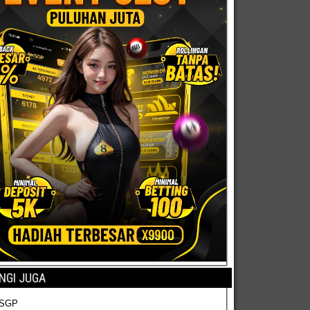
NGI JUGA
SGP