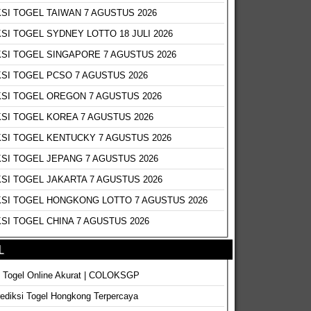
SI TOGEL TAIWAN 7 AGUSTUS 2026
SI TOGEL SYDNEY LOTTO 18 JULI 2026
SI TOGEL SINGAPORE 7 AGUSTUS 2026
SI TOGEL PCSO 7 AGUSTUS 2026
SI TOGEL OREGON 7 AGUSTUS 2026
SI TOGEL KOREA 7 AGUSTUS 2026
SI TOGEL KENTUCKY 7 AGUSTUS 2026
SI TOGEL JEPANG 7 AGUSTUS 2026
SI TOGEL JAKARTA 7 AGUSTUS 2026
KSI TOGEL HONGKONG LOTTO 7 AGUSTUS 2026
SI TOGEL CHINA 7 AGUSTUS 2026
L
i Togel Online Akurat | COLOKSGP
rediksi Togel Hongkong Terpercaya