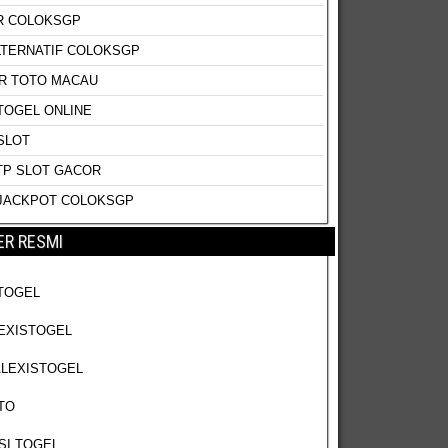
R COLOKSGP
LTERNATIF COLOKSGP
R TOTO MACAU
TOGEL ONLINE
SLOT
TP SLOT GACOR
 JACKPOT COLOKSGP
ER RESMI
TOGEL
LEXISTOGEL
ALEXISTOGEL
TO
SI TOGEL