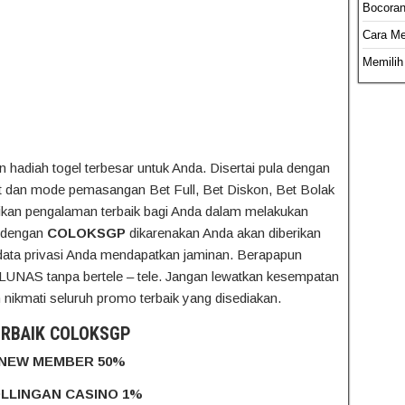
Bocoran
Cara Me
Memilih
 hadiah togel terbesar untuk Anda. Disertai pula dengan
it dan mode pemasangan Bet Full, Bet Diskon, Bet Bolak
ikan pengalaman terbaik bagi Anda dalam melakukan
g dengan
COLOKSGP
dikarenakan Anda akan diberikan
data privasi Anda mendapatkan jaminan. Berapapun
 LUNAS tanpa bertele – tele. Jangan lewatkan kesempatan
nikmati seluruh promo terbaik yang disediakan.
RBAIK COLOKSGP
 NEW MEMBER 50%
OLLINGAN CASINO 1%