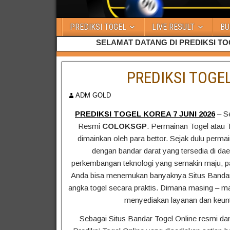
PREDIKSI TOGEL
LIVE RESULT
BU
SELAMAT DATANG DI PREDIKSI TOGEL COLOKSG
PREDIKSI TOGE
ADM GOLD
PREDIKSI TOGEL KOREA 7 JUNI 2026
– Se
Resmi
COLOKSGP
. Permainan Togel atau T
dimainkan oleh para bettor. Sejak dulu per
dengan bandar darat yang tersedia di d
perkembangan teknologi yang semakin maju, par
Anda bisa menemukan banyaknya Situs Bandar
angka togel secara praktis. Dimana masing – mas
menyediakan layanan dan keun
Sebagai Situs Bandar Togel Online resmi da