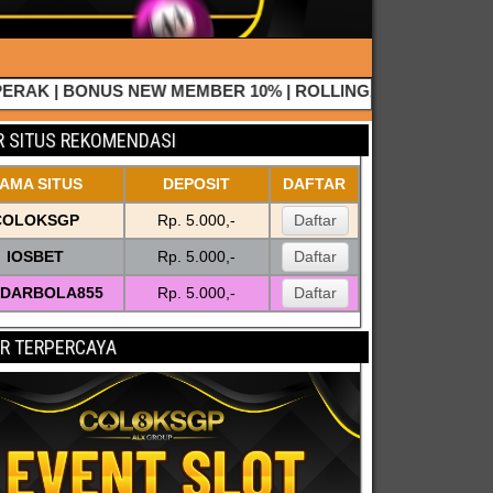
K | BONUS NEW MEMBER 10% | ROLLINGAN SLOT 5% | ROLING
R SITUS REKOMENDASI
AMA SITUS
DEPOSIT
DAFTAR
COLOKSGP
Rp. 5.000,-
Daftar
IOSBET
Rp. 5.000,-
Daftar
DARBOLA855
Rp. 5.000,-
Daftar
R TERPERCAYA