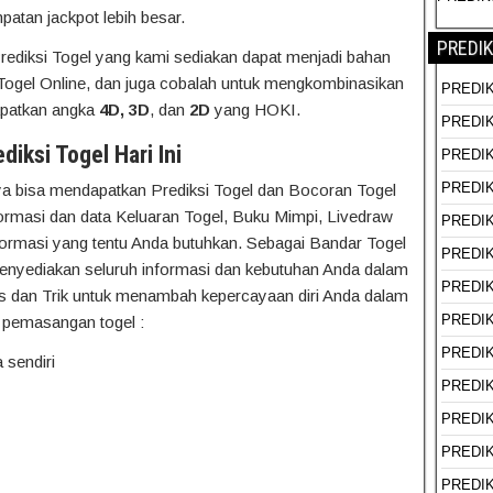
patan jackpot lebih besar.
PREDIK
ediksi Togel yang kami sediakan dapat menjadi bahan
ogel Online, dan juga cobalah untuk mengkombinasikan
PREDI
apatkan angka
4D, 3D
, dan
2D
yang HOKI.
PREDI
diksi Togel Hari Ini
PREDI
PREDI
anya bisa mendapatkan Prediksi Togel dan Bocoran Togel
ormasi dan data Keluaran Togel, Buku Mimpi, Livedraw
PREDIK
nformasi yang tentu Anda butuhkan. Sebagai Bandar Togel
PREDIK
enyediakan seluruh informasi dan kebutuhan Anda dalam
PREDIK
ps dan Trik untuk menambah kepercayaan diri Anda dalam
PREDI
 pemasangan togel :
PREDI
 sendiri
PREDI
PREDI
PREDI
PREDI