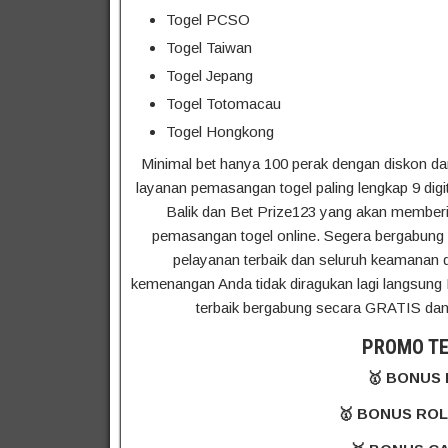
Togel PCSO
Togel Taiwan
Togel Jepang
Togel Totomacau
Togel Hongkong
Minimal bet hanya 100 perak dengan diskon dan
layanan pemasangan togel paling lengkap 9 dig
Balik dan Bet Prize123 yang akan member
pemasangan togel online. Segera bergabun
pelayanan terbaik dan seluruh keamanan 
kemenangan Anda tidak diragukan lagi langsung
terbaik bergabung secara GRATIS dan 
PROMO TE
🥇 BONUS
🥇 BONUS ROL