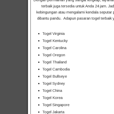
terbaik juga tersedia untuk Anda 24 jam. Jad
kebingungan atau mengalami kendala seputar
dibantu pandu. Adapun pasaran togel terbaik y
Togel Virginia
Togel Kentucky
Togel Carolina
Togel Oregon
Togel Thailand
Togel Cambodia
Togel Bullseye
Togel Sydney
Togel China
Togel Korea
Togel Singapore
Togel Jakarta