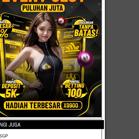
NGI JUGA
SGP