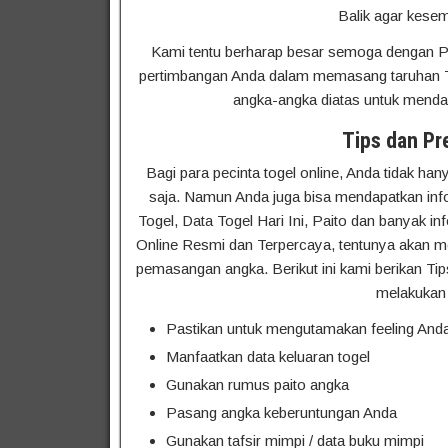
Balik agar kesem
Kami tentu berharap besar semoga dengan Pr
pertimbangan Anda dalam memasang taruhan T
angka-angka diatas untuk mend
Tips dan Pre
Bagi para pecinta togel online, Anda tidak h
saja. Namun Anda juga bisa mendapatkan inf
Togel, Data Togel Hari Ini, Paito dan banyak i
Online Resmi dan Terpercaya, tentunya akan m
pemasangan angka. Berikut ini kami berikan Ti
melakukan
Pastikan untuk mengutamakan feeling Anda
Manfaatkan data keluaran togel
Gunakan rumus paito angka
Pasang angka keberuntungan Anda
Gunakan tafsir mimpi / data buku mimpi