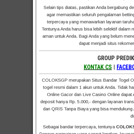
Selain tips diatas, pastikan Anda bergabung 
agar memastikan seluruh pengalaman betting 
terpercaya yang menawarkan layanan taruh
Tentunya Anda harus bisa lebih selektif dalam
aman untuk Anda. Bagi Anda yang belum menem
dapat menjadi situs rekomen
GROUP PREDIK
KONTAK CS
|
FACEB
COLOKSGP merupakan Situs Bandar Togel Onl
togel resmi dalam 1 akun untuk Anda. Tidak h
Online Gacor dan Live Casino Online dapat
deposit hanya Rp. 5.000,- dengan layanan transa
dan QRIS Tanpa Biaya yang bisa mendukung A
d
Sebagai bandar terpercaya, tentunya
COLOK
Dengan permainan yang sangat lengkap, layanan