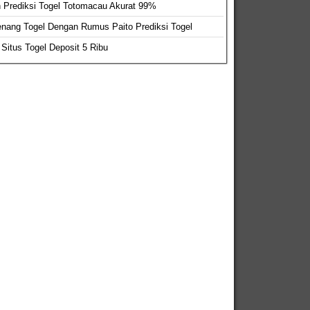
 Prediksi Togel Totomacau Akurat 99%
nang Togel Dengan Rumus Paito Prediksi Togel
 Situs Togel Deposit 5 Ribu