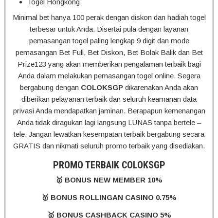
Togel Hongkong
Minimal bet hanya 100 perak dengan diskon dan hadiah togel
terbesar untuk Anda. Disertai pula dengan layanan
pemasangan togel paling lengkap 9 digit dan mode
pemasangan Bet Full, Bet Diskon, Bet Bolak Balik dan Bet
Prize123 yang akan memberikan pengalaman terbaik bagi
Anda dalam melakukan pemasangan togel online. Segera
bergabung dengan
COLOKSGP
dikarenakan Anda akan
diberikan pelayanan terbaik dan seluruh keamanan data
privasi Anda mendapatkan jaminan. Berapapun kemenangan
Anda tidak diragukan lagi langsung LUNAS tanpa bertele –
tele. Jangan lewatkan kesempatan terbaik bergabung secara
GRATIS dan nikmati seluruh promo terbaik yang disediakan.
PROMO TERBAIK COLOKSGP
🥇 BONUS NEW MEMBER 10%
🥇 BONUS ROLLINGAN CASINO 0.75%
🥇 BONUS CASHBACK CASINO 5%