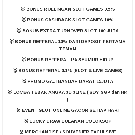
🥇 BONUS ROLLINGAN SLOT GAMES 0.5%
🥇 BONUS CASHBACK SLOT GAMES 10%
🥇 BONUS EXTRA TURNOVER SLOT 100 JUTA
🥇 BONUS REFFERAL 10% DARI DEPOSIT PERTAMA
TEMAN
🥇 BONUS REFFERAL 1% SEUMUR HIDUP
🥇 BONUS REFFERAL 0.1% (SLOT & LIVE GAMES)
🥇 PROMO GAJI BANDAR DARAT 15JUTA
🥇 LOMBA TEBAK ANGKA 3D 3LINE ( SDY, SGP dan HK
)
🥇 EVENT SLOT ONLINE GACOR SETIAP HARI
🥇 LUCKY DRAW BULANAN COLOKSGP
🥇 MERCHANDISE / SOUVENIER EXCULSIVE