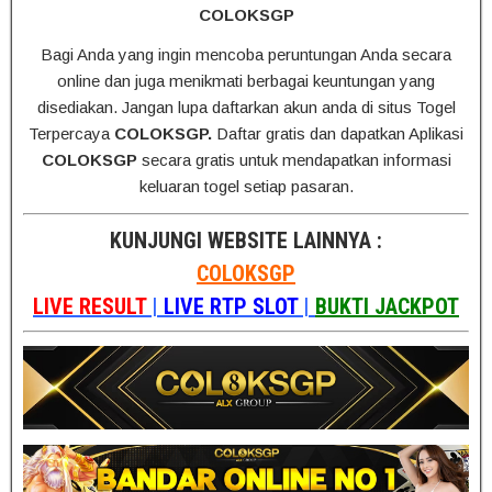
COLOKSGP
Bagi Anda yang ingin mencoba peruntungan Anda secara
online dan juga menikmati berbagai keuntungan yang
disediakan. Jangan lupa daftarkan akun anda di situs Togel
Terpercaya
COLOKSGP.
Daftar gratis dan dapatkan Aplikasi
COLOKSGP
secara gratis untuk mendapatkan informasi
keluaran togel setiap pasaran.
KUNJUNGI WEBSITE LAINNYA :
COLOKSGP
LIVE RESULT
|
LIVE RTP SLOT
|
BUKTI JACKPOT