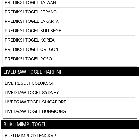
PREDIKSI TOGEL TAIWAN
PREDIKSI TOGEL JEPANG
PREDIKSI TOGEL JAKARTA
PREDIKSI TOGEL BULLSEYE
PREDIKSI TOGEL KOREA
PREDIKSI TOGEL OREGON
PREDIKSI TOGEL PCSO
LIVEDRAW TOGEL HARI INI
LIVE RESULT COLOKSGP
LIVEDRAW TOGEL SYDNEY
LIVEDRAW TOGEL SINGAPORE
LIVEDRAW TOGEL HONGKONG
BUKU MIMPI TOGEL
BUKU MIMPI 2D LENGKAP