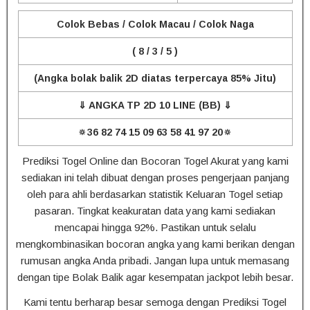
Colok Bebas / Colok Macau / Colok Naga
( 8 / 3 / 5 )
(Angka bolak balik 2D diatas terpercaya 85% Jitu)
⇓ ANGKA TP 2D 10 LINE (BB) ⇓
🔅36 82 74 15 09 63 58 41 97 20🔅
Prediksi Togel Online dan Bocoran Togel Akurat yang kami
sediakan ini telah dibuat dengan proses pengerjaan panjang
oleh para ahli berdasarkan statistik Keluaran Togel setiap
pasaran. Tingkat keakuratan data yang kami sediakan
mencapai hingga 92%. Pastikan untuk selalu
mengkombinasikan bocoran angka yang kami berikan dengan
rumusan angka Anda pribadi. Jangan lupa untuk memasang
dengan tipe Bolak Balik agar kesempatan jackpot lebih besar.
Kami tentu berharap besar semoga dengan Prediksi Togel