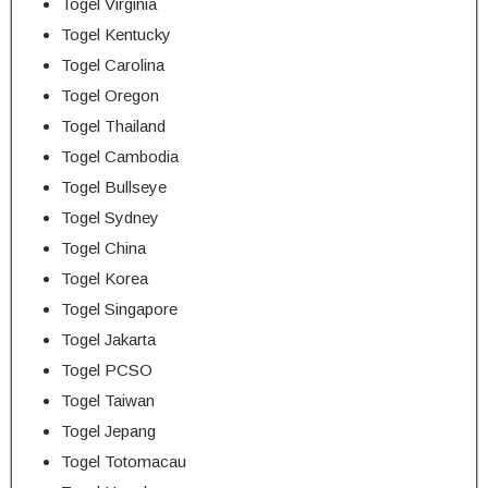
Togel Virginia
Togel Kentucky
Togel Carolina
Togel Oregon
Togel Thailand
Togel Cambodia
Togel Bullseye
Togel Sydney
Togel China
Togel Korea
Togel Singapore
Togel Jakarta
Togel PCSO
Togel Taiwan
Togel Jepang
Togel Totomacau