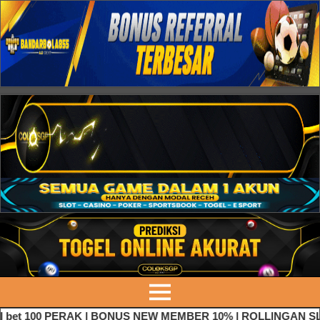
bet 100 PERAK | BONUS NEW MEMBER 10% | ROLLINGAN SLOT