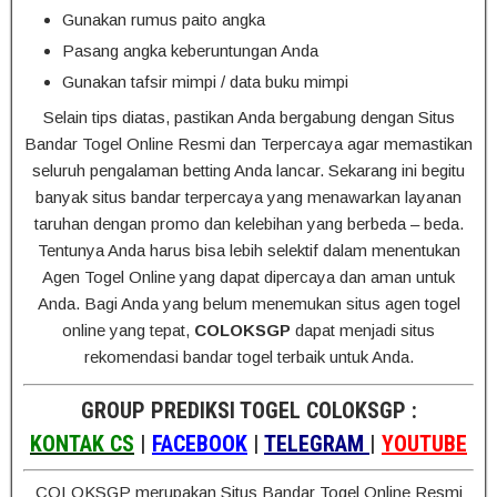
Gunakan rumus paito angka
Pasang angka keberuntungan Anda
Gunakan tafsir mimpi / data buku mimpi
Selain tips diatas, pastikan Anda bergabung dengan Situs
Bandar Togel Online Resmi dan Terpercaya agar memastikan
seluruh pengalaman betting Anda lancar. Sekarang ini begitu
banyak situs bandar terpercaya yang menawarkan layanan
taruhan dengan promo dan kelebihan yang berbeda – beda.
Tentunya Anda harus bisa lebih selektif dalam menentukan
Agen Togel Online yang dapat dipercaya dan aman untuk
Anda. Bagi Anda yang belum menemukan situs agen togel
online yang tepat,
COLOKSGP
dapat menjadi situs
rekomendasi bandar togel terbaik untuk Anda.
GROUP PREDIKSI TOGEL COLOKSGP :
KONTAK CS
|
FACEBOOK
|
TELEGRAM
|
YOUTUBE
COLOKSGP merupakan Situs Bandar Togel Online Resmi