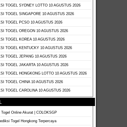
SI TOGEL SYDNEY LOTTO 10 AGUSTUS 2026
SI TOGEL SINGAPORE 10 AGUSTUS 2026
SI TOGEL PCSO 10 AGUSTUS 2026
SI TOGEL OREGON 10 AGUSTUS 2026
SI TOGEL KOREA 10 AGUSTUS 2026
SI TOGEL KENTUCKY 10 AGUSTUS 2026
SI TOGEL JEPANG 10 AGUSTUS 2026
SI TOGEL JAKARTA 10 AGUSTUS 2026
KSI TOGEL HONGKONG LOTTO 10 AGUSTUS 2026
SI TOGEL CHINA 10 AGUSTUS 2026
SI TOGEL CAROLINA 10 AGUSTUS 2026
L
i Togel Online Akurat | COLOKSGP
rediksi Togel Hongkong Terpercaya