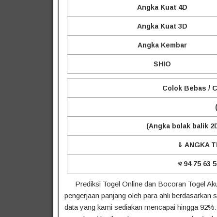
Angka Kuat 4D
Angka Kuat 3D
Angka Kembar
SHIO
Colok Bebas / C
(Angka bolak balik 2
⇓ ANGKA TP
🔅94 75 63 5
Prediksi Togel Online dan Bocoran Togel Aku
pengerjaan panjang oleh para ahli berdasarkan st
data yang kami sediakan mencapai hingga 92%.