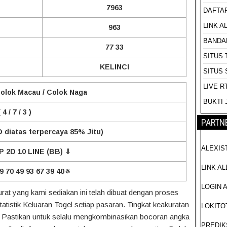
7963
DAFTA
LINK A
963
BANDA
77 33
SITUS 
KELINCI
SITUS 
LIVE R
olok Macau / Colok Naga
BUKTI
( 4 / 7 / 3 )
PARTN
D diatas terpercaya 85% Jitu)
ALEXIS
 2D 10 LINE (BB) ⇓
LINK A
9 70 49 93 67 39 40🔅
LOGIN 
rat yang kami sediakan ini telah dibuat dengan proses
atistik Keluaran Togel setiap pasaran. Tingkat keakuratan
LOKITO
 Pastikan untuk selalu mengkombinasikan bocoran angka
PREDIK