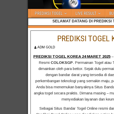
PREDIKSI TOGEL
LIVE RESULT
BU
SELAMAT DATANG DI PREDIKSI TOGEL COLOK
PREDIKSI TOGEL 
ADM GOLD
PREDIKSI TOGEL KOREA 24 MARET 2025
– 
Resmi
COLOKSGP
. Permainan Togel atau T
dimainkan oleh para bettor. Sejak dulu per
dengan bandar darat yang tersedia di d
perkembangan teknologi yang semakin maju, par
Anda bisa menemukan banyaknya Situs Banda
angka togel secara praktis. Dimana masing – mas
menyediakan layanan dan keun
Sebagai Situs Bandar Togel Online resmi da