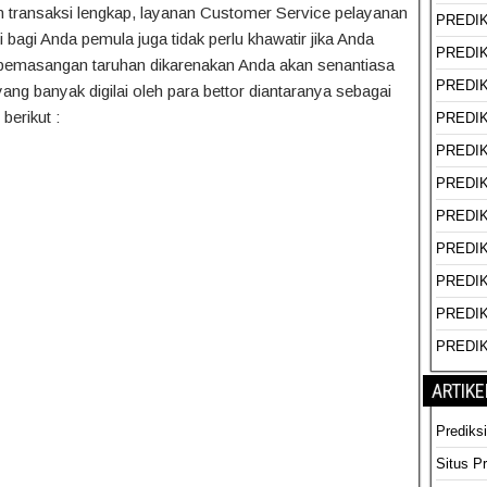
 transaksi lengkap, layanan Customer Service pelayanan
PREDIK
i bagi Anda pemula juga tidak perlu khawatir jika Anda
PREDIK
 pemasangan taruhan dikarenakan Anda akan senantiasa
PREDIK
ang banyak digilai oleh para bettor diantaranya sebagai
berikut :
PREDIK
PREDIK
PREDIK
PREDIK
PREDIK
PREDI
PREDIK
PREDIK
ARTIKE
Prediks
Situs P