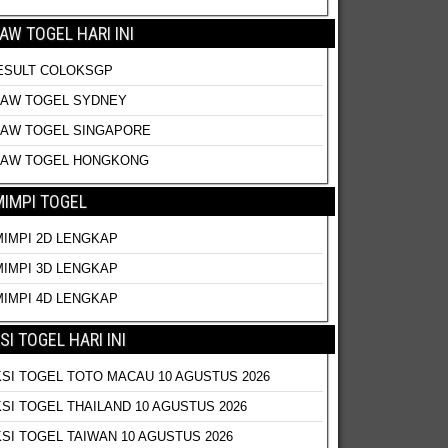
AW TOGEL HARI INI
RESULT COLOKSGP
RAW TOGEL SYDNEY
RAW TOGEL SINGAPORE
RAW TOGEL HONGKONG
MIMPI TOGEL
MIMPI 2D LENGKAP
MIMPI 3D LENGKAP
MIMPI 4D LENGKAP
SI TOGEL HARI INI
SI TOGEL TOTO MACAU 10 AGUSTUS 2026
SI TOGEL THAILAND 10 AGUSTUS 2026
SI TOGEL TAIWAN 10 AGUSTUS 2026