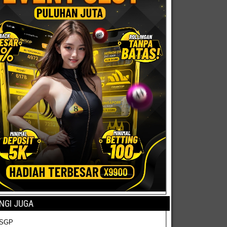
NGI JUGA
SGP