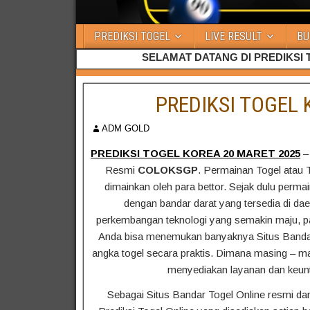
PREDIKSI TOGEL
LIVE RESULT
BU
SELAMAT DATANG DI PREDIKSI TOGEL COLOK
PREDIKSI TOGEL 
ADM GOLD
PREDIKSI TOGEL KOREA 20 MARET 2025
– 
Resmi
COLOKSGP
. Permainan Togel atau T
dimainkan oleh para bettor. Sejak dulu per
dengan bandar darat yang tersedia di d
perkembangan teknologi yang semakin maju, par
Anda bisa menemukan banyaknya Situs Banda
angka togel secara praktis. Dimana masing – mas
menyediakan layanan dan keun
Sebagai Situs Bandar Togel Online resmi da