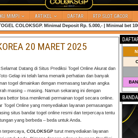
KU MIMPI
ARTIKEL
DAFTAR
RTP SLOT GACOR
SGP. Minimal Deposit Rp. 5.000,- | Minimal bet 100 P
DAFTA
KOREA 20 MARET 2025
N
Selamat Datang di Situs Prediksi Togel Online Akurat dan
oto Gelap ini telah lama menarik perhatian dan banyak
BAN
mainan togel dimainkan dengan memasang taruhan angka
aerah masing – masing. Namun sekarang ini dengan
BANDA
a bettor bisa menikmati permainan togel secara online.
r Togel Online yang menyediakan layanan pemasangan
ing situs bandar togel online resmi dan terpercaya tentu
tungan yang berbeda – beda untuk Anda.
n terpercaya,
COLOKSGP
turut menyediakan layanan