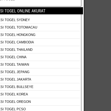
SI TOGEL ONLINE AKURAT
KSI TOGEL SYDNEY
KSI TOGEL TOTOMACAU
KSI TOGEL HONGKONG
KSI TOGEL CAMBODIA
SI TOGEL THAILAND
SI TOGEL CHINA
SI TOGEL TAIWAN
KSI TOGEL JEPANG
KSI TOGEL JAKARTA
KSI TOGEL BULLSEYE
KSI TOGEL KOREA
KSI TOGEL OREGON
KSI TOGEL PCSO