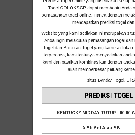
Prediksi Togel Online yang disediakan setiap 
Togel
COLOKSGP
dapat membantu Anda m
pemasangan togel online. Hanya dengan melaku
mendapatkan prediksi togel dan 
Website yang kami sediakan ini merupakan situs p
Anda ingin melakukan pemasangan togel dan m
Togel dan Bocoran Togel yang kami sediakan. 
terpercaya, kami tentunya menyediakan angka t
kami dan pastikan kombinasikan dengan angka 
akan memperbesar peluang kemen
situs Bandar Togel. Sila
PREDIKSI TOGEL
KENTUCKY MIDDAY TUTUP : 00:00 W
A.Bb Set Atau BB