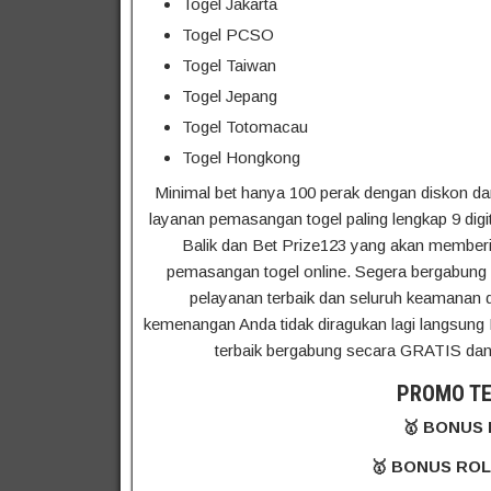
Togel Jakarta
Togel PCSO
Togel Taiwan
Togel Jepang
Togel Totomacau
Togel Hongkong
Minimal bet hanya 100 perak dengan diskon dan
layanan pemasangan togel paling lengkap 9 dig
Balik dan Bet Prize123 yang akan member
pemasangan togel online. Segera bergabun
pelayanan terbaik dan seluruh keamanan 
kemenangan Anda tidak diragukan lagi langsung
terbaik bergabung secara GRATIS dan 
PROMO TE
🥇 BONUS
🥇 BONUS ROL