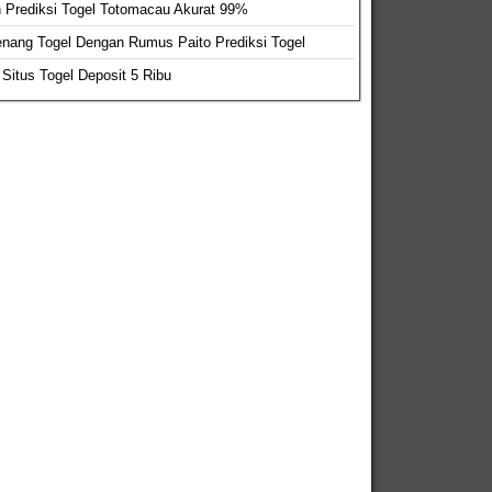
 Prediksi Togel Totomacau Akurat 99%
nang Togel Dengan Rumus Paito Prediksi Togel
 Situs Togel Deposit 5 Ribu