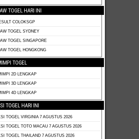
AW TOGEL HARI INI
RESULT COLOKSGP
RAW TOGEL SYDNEY
RAW TOGEL SINGAPORE
RAW TOGEL HONGKONG
MIMPI TOGEL
MIMPI 2D LENGKAP
MIMPI 3D LENGKAP
MIMPI 4D LENGKAP
SI TOGEL HARI INI
SI TOGEL VIRGINIA 7 AGUSTUS 2026
SI TOGEL TOTO MACAU 7 AGUSTUS 2026
SI TOGEL THAILAND 7 AGUSTUS 2026