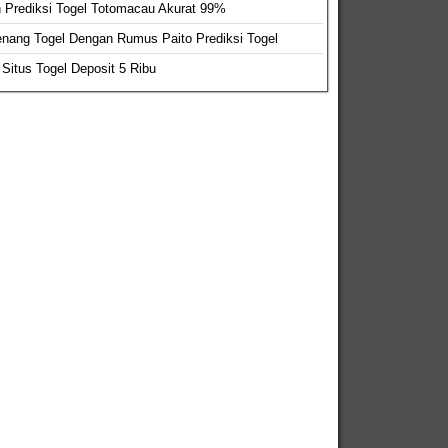
 Prediksi Togel Totomacau Akurat 99%
nang Togel Dengan Rumus Paito Prediksi Togel
 Situs Togel Deposit 5 Ribu