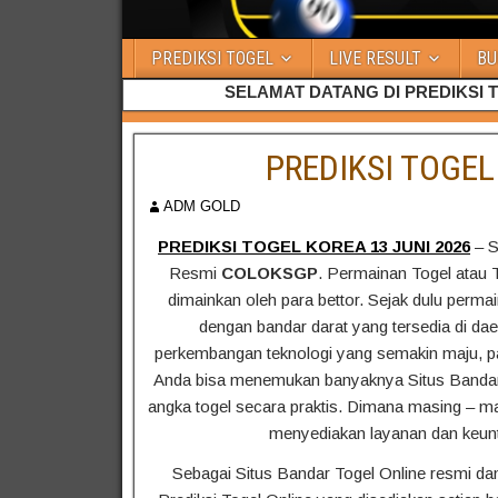
PREDIKSI TOGEL
LIVE RESULT
BU
SELAMAT DATANG DI PREDIKSI TOGEL COLOKS
PREDIKSI TOGEL
ADM GOLD
PREDIKSI TOGEL KOREA 13 JUNI 2026
– S
Resmi
COLOKSGP
. Permainan Togel atau T
dimainkan oleh para bettor. Sejak dulu per
dengan bandar darat yang tersedia di d
perkembangan teknologi yang semakin maju, par
Anda bisa menemukan banyaknya Situs Bandar
angka togel secara praktis. Dimana masing – mas
menyediakan layanan dan keun
Sebagai Situs Bandar Togel Online resmi da