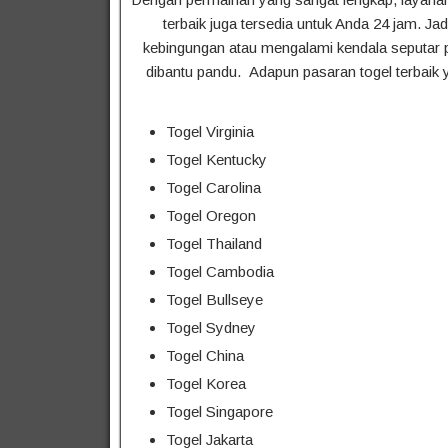
terbaik juga tersedia untuk Anda 24 jam. Jad
kebingungan atau mengalami kendala seputar
dibantu pandu. Adapun pasaran togel terbaik y
Togel Virginia
Togel Kentucky
Togel Carolina
Togel Oregon
Togel Thailand
Togel Cambodia
Togel Bullseye
Togel Sydney
Togel China
Togel Korea
Togel Singapore
Togel Jakarta