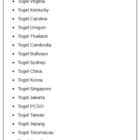
Togel Virginia
Togel Kentucky
Togel Carolina
Togel Oregon
Togel Thailand
Togel Cambodia
Togel Bullseye
Togel Sydney
Togel China
Togel Korea
Togel Singapore
Togel Jakarta
Togel PCSO
Togel Taiwan
Togel Jepang
Togel Totomacau