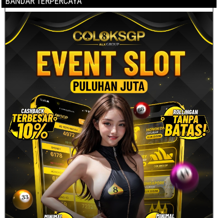
BANDAR TERPERCAYA