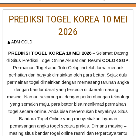
PREDIKSI TOGEL KOREA 10 MEI
2026
ADM GOLD
PREDIKSI TOGEL KOREA 10 MEI 2026
– Selamat Datang
di Situs Prediksi Togel Online Akurat dan Resmi
COLOKSGP
.
Permainan Togel atau Toto Gelap ini telah lama menarik
perhatian dan banyak dimainkan oleh para bettor. Sejak dulu
permainan togel dimainkan dengan memasang taruhan angka
dengan bandar darat yang tersedia di daerah masing –
masing. Namun sekarang ini dengan perkembangan teknologi
yang semakin maju, para bettor bisa menikmati permainan
togel secara online. Anda bisa menemukan banyaknya Situs
Bandara Togel Online yang menyediakan layanan
pemasangan angka togel secara praktis. Dimana masing –
masing situs bandar togel online resmi dan terpercaya tentu