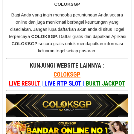
COLOKSGP
Bagi Anda yang ingin mencoba peruntungan Anda secara
online dan juga menikmati berbagai keuntungan yang
disediakan. Jangan lupa daftarkan akun anda di situs Togel
Terpercaya
COLOKSGP.
Daftar gratis dan dapatkan Aplikasi
COLOKSGP
secara gratis untuk mendapatkan informasi
keluaran togel setiap pasaran.
KUNJUNGI WEBSITE LAINNYA :
COLOKSGP
LIVE RESULT
|
LIVE RTP SLOT
|
BUKTI JACKPOT