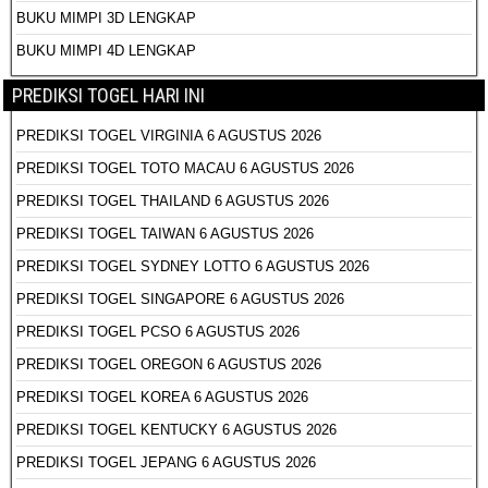
BUKU MIMPI 3D LENGKAP
BUKU MIMPI 4D LENGKAP
PREDIKSI TOGEL HARI INI
PREDIKSI TOGEL VIRGINIA 6 AGUSTUS 2026
PREDIKSI TOGEL TOTO MACAU 6 AGUSTUS 2026
PREDIKSI TOGEL THAILAND 6 AGUSTUS 2026
PREDIKSI TOGEL TAIWAN 6 AGUSTUS 2026
PREDIKSI TOGEL SYDNEY LOTTO 6 AGUSTUS 2026
PREDIKSI TOGEL SINGAPORE 6 AGUSTUS 2026
PREDIKSI TOGEL PCSO 6 AGUSTUS 2026
PREDIKSI TOGEL OREGON 6 AGUSTUS 2026
PREDIKSI TOGEL KOREA 6 AGUSTUS 2026
PREDIKSI TOGEL KENTUCKY 6 AGUSTUS 2026
PREDIKSI TOGEL JEPANG 6 AGUSTUS 2026