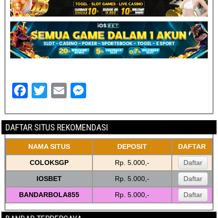
F
T
E
M
a
wi
m
e
c
tt
ail
ss
DAFTAR SITUS REKOMENDASI
e
er
e
NAMA SITUS
DEPOSIT
DAFTAR
b
n
COLOKSGP
Rp. 5.000,-
Daftar
o
g
IOSBET
Rp. 5.000,-
Daftar
o
er
BANDARBOLA855
k
Rp. 5.000,-
Daftar