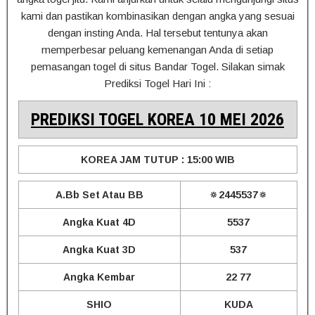
kami dan pastikan kombinasikan dengan angka yang sesuai
dengan insting Anda. Hal tersebut tentunya akan
memperbesar peluang kemenangan Anda di setiap
pemasangan togel di situs Bandar Togel. Silakan simak
Prediksi Togel Hari Ini :
PREDIKSI TOGEL KOREA 10 MEI 2026
KOREA JAM TUTUP : 15:00 WIB
A.Bb Set Atau BB
🔅2445537🔅
Angka Kuat 4D
5537
Angka Kuat 3D
537
Angka Kembar
22 77
SHIO
KUDA