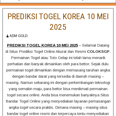
PREDIKSI TOGEL KOREA 10 MEI
2025
ADM GOLD
PREDIKSI TOGEL KOREA 10 MEI 2025
– Selamat Datang
di Situs Prediksi Togel Online Akurat dan Resmi
COLOKSGP
.
Permainan Togel atau Toto Gelap ini telah lama menarik
perhatian dan banyak dimainkan oleh para bettor. Sejak dulu
permainan togel dimainkan dengan memasang taruhan angka
dengan bandar darat yang tersedia di daerah masing –
masing. Namun sekarang ini dengan perkembangan teknologi
yang semakin maju, para bettor bisa menikmati permainan
togel secara online. Anda bisa menemukan banyaknya Situs
Bandar Togel Online yang menyediakan layanan pemasangan
angka togel secara praktis. Dimana masing – masing situs
bandar togel online resmi dan terpercaya tentu menyediakan