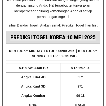
dengan insting Anda. Hal tersebut tentunya akan
memperbesar peluang kemenangan Anda di setiap
pemasangan togel di
situs Bandar Togel. Silakan simak Prediksi Togel Hari Ini :
PREDIKSI TOGEL KOREA 10 MEI 2025
KENTUCKY MIDDAY TUTUP : 00:00 WIB | KENTUCKY
EVENING TUTUP : 09:35 WIB
A.Bb Set Atau BB
🔅1586971🔅
Angka Kuat 4D
6971
Angka Kuat 3D
971
Angka Kembar
99 11
SHIO
NAGA