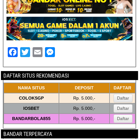
F
T
E
M
a
wi
m
e
c
tt
ail
ss
DAFTAR SITUS REKOMENDASI
e
er
e
NAMA SITUS
DEPOSIT
DAFTAR
b
n
COLOKSGP
Rp. 5.000,-
Daftar
o
g
IOSBET
Rp. 5.000,-
Daftar
o
er
BANDARBOLA855
k
Rp. 5.000,-
Daftar
BANDAR TERPERCAYA