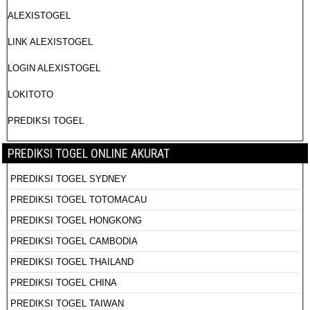
ALEXISTOGEL
LINK ALEXISTOGEL
LOGIN ALEXISTOGEL
LOKITOTO
PREDIKSI TOGEL
PREDIKSI TOGEL ONLINE AKURAT
PREDIKSI TOGEL SYDNEY
PREDIKSI TOGEL TOTOMACAU
PREDIKSI TOGEL HONGKONG
PREDIKSI TOGEL CAMBODIA
PREDIKSI TOGEL THAILAND
PREDIKSI TOGEL CHINA
PREDIKSI TOGEL TAIWAN