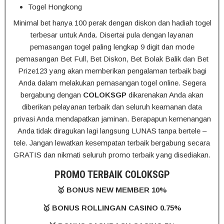
Togel Hongkong
Minimal bet hanya 100 perak dengan diskon dan hadiah togel
terbesar untuk Anda. Disertai pula dengan layanan
pemasangan togel paling lengkap 9 digit dan mode
pemasangan Bet Full, Bet Diskon, Bet Bolak Balik dan Bet
Prize123 yang akan memberikan pengalaman terbaik bagi
Anda dalam melakukan pemasangan togel online. Segera
bergabung dengan
COLOKSGP
dikarenakan Anda akan
diberikan pelayanan terbaik dan seluruh keamanan data
privasi Anda mendapatkan jaminan. Berapapun kemenangan
Anda tidak diragukan lagi langsung LUNAS tanpa bertele –
tele. Jangan lewatkan kesempatan terbaik bergabung secara
GRATIS dan nikmati seluruh promo terbaik yang disediakan.
PROMO TERBAIK COLOKSGP
🥇 BONUS NEW MEMBER 10%
🥇 BONUS ROLLINGAN CASINO 0.75%