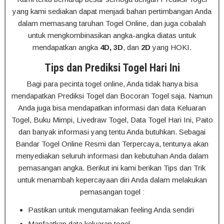
yang kami sediakan dapat menjadi bahan pertimbangan Anda
dalam memasang taruhan Togel Online, dan juga cobalah
untuk mengkombinasikan angka-angka diatas untuk
mendapatkan angka
4D, 3D
, dan
2D
yang HOKI.
Tips dan Prediksi Togel Hari Ini
Bagi para pecinta togel online, Anda tidak hanya bisa
mendapatkan Prediksi Togel dan Bocoran Togel saja. Namun
Anda juga bisa mendapatkan informasi dan data Keluaran
Togel, Buku Mimpi, Livedraw Togel, Data Togel Hari Ini, Paito
dan banyak informasi yang tentu Anda butuhkan. Sebagai
Bandar Togel Online Resmi dan Terpercaya, tentunya akan
menyediakan seluruh informasi dan kebutuhan Anda dalam
pemasangan angka. Berikut ini kami berikan Tips dan Trik
untuk menambah kepercayaan diri Anda dalam melakukan
pemasangan togel :
Pastikan untuk mengutamakan feeling Anda sendiri
Manfaatkan data keluaran togel