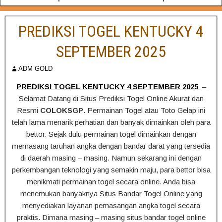
PREDIKSI TOGEL KENTUCKY 4
SEPTEMBER 2025
ADM GOLD
PREDIKSI TOGEL KENTUCKY 4 SEPTEMBER 2025
–
Selamat Datang di Situs Prediksi Togel Online Akurat dan
Resmi
COLOKSGP
. Permainan Togel atau Toto Gelap ini
telah lama menarik perhatian dan banyak dimainkan oleh para
bettor. Sejak dulu permainan togel dimainkan dengan
memasang taruhan angka dengan bandar darat yang tersedia
di daerah masing – masing. Namun sekarang ini dengan
perkembangan teknologi yang semakin maju, para bettor bisa
menikmati permainan togel secara online. Anda bisa
menemukan banyaknya Situs Bandar Togel Online yang
menyediakan layanan pemasangan angka togel secara
praktis. Dimana masing – masing situs bandar togel online