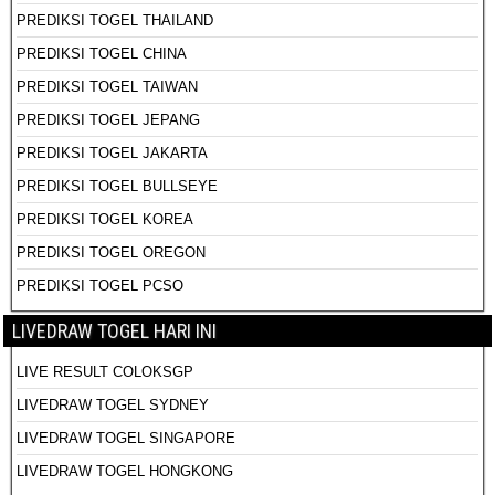
PREDIKSI TOGEL THAILAND
PREDIKSI TOGEL CHINA
PREDIKSI TOGEL TAIWAN
PREDIKSI TOGEL JEPANG
PREDIKSI TOGEL JAKARTA
PREDIKSI TOGEL BULLSEYE
PREDIKSI TOGEL KOREA
PREDIKSI TOGEL OREGON
PREDIKSI TOGEL PCSO
LIVEDRAW TOGEL HARI INI
LIVE RESULT COLOKSGP
LIVEDRAW TOGEL SYDNEY
LIVEDRAW TOGEL SINGAPORE
LIVEDRAW TOGEL HONGKONG