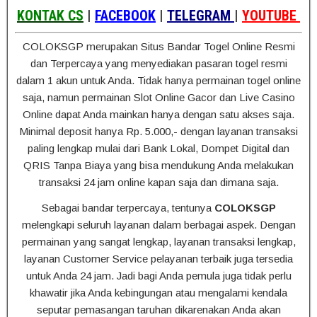
KONTAK CS
|
FACEBOOK
|
TELEGRAM
|
YOUTUBE
COLOKSGP merupakan Situs Bandar Togel Online Resmi
dan Terpercaya yang menyediakan pasaran togel resmi
dalam 1 akun untuk Anda. Tidak hanya permainan togel online
saja, namun permainan Slot Online Gacor dan Live Casino
Online dapat Anda mainkan hanya dengan satu akses saja.
Minimal deposit hanya Rp. 5.000,- dengan layanan transaksi
paling lengkap mulai dari Bank Lokal, Dompet Digital dan
QRIS Tanpa Biaya yang bisa mendukung Anda melakukan
transaksi 24 jam online kapan saja dan dimana saja.
Sebagai bandar terpercaya, tentunya
COLOKSGP
melengkapi seluruh layanan dalam berbagai aspek. Dengan
permainan yang sangat lengkap, layanan transaksi lengkap,
layanan Customer Service pelayanan terbaik juga tersedia
untuk Anda 24 jam. Jadi bagi Anda pemula juga tidak perlu
khawatir jika Anda kebingungan atau mengalami kendala
seputar pemasangan taruhan dikarenakan Anda akan