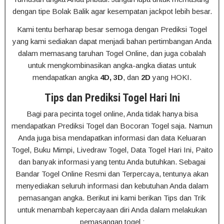
dengan tipe Bolak Balik agar kesempatan jackpot lebih besar.
Kami tentu berharap besar semoga dengan Prediksi Togel
yang kami sediakan dapat menjadi bahan pertimbangan Anda
dalam memasang taruhan Togel Online, dan juga cobalah
untuk mengkombinasikan angka-angka diatas untuk
mendapatkan angka
4D, 3D
, dan
2D
yang HOKI.
Tips dan Prediksi Togel Hari Ini
Bagi para pecinta togel online, Anda tidak hanya bisa
mendapatkan Prediksi Togel dan Bocoran Togel saja. Namun
Anda juga bisa mendapatkan informasi dan data Keluaran
Togel, Buku Mimpi, Livedraw Togel, Data Togel Hari Ini, Paito
dan banyak informasi yang tentu Anda butuhkan. Sebagai
Bandar Togel Online Resmi dan Terpercaya, tentunya akan
menyediakan seluruh informasi dan kebutuhan Anda dalam
pemasangan angka. Berikut ini kami berikan Tips dan Trik
untuk menambah kepercayaan diri Anda dalam melakukan
pemasangan togel :