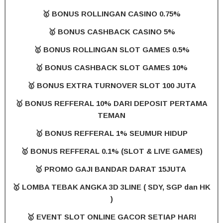
🥇 BONUS ROLLINGAN CASINO 0.75%
🥇 BONUS CASHBACK CASINO 5%
🥇 BONUS ROLLINGAN SLOT GAMES 0.5%
🥇 BONUS CASHBACK SLOT GAMES 10%
🥇 BONUS EXTRA TURNOVER SLOT 100 JUTA
🥇 BONUS REFFERAL 10% DARI DEPOSIT PERTAMA
TEMAN
🥇 BONUS REFFERAL 1% SEUMUR HIDUP
🥇 BONUS REFFERAL 0.1% (SLOT & LIVE GAMES)
🥇 PROMO GAJI BANDAR DARAT 15JUTA
🥇 LOMBA TEBAK ANGKA 3D 3LINE ( SDY, SGP dan HK
)
🥇 EVENT SLOT ONLINE GACOR SETIAP HARI