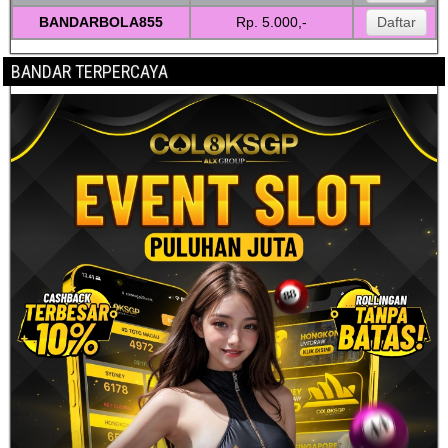
o
er
BANDARBOLA855
k
Rp. 5.000,-
Daftar
BANDAR TERPERCAYA