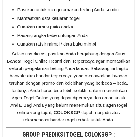
Pastikan untuk mengutamakan feeling Anda sendiri
Manfaatkan data keluaran togel
Gunakan rumus paito angka
Pasang angka keberuntungan Anda
Gunakan tafsir mimpi / data buku mimpi
Selain tips diatas, pastikan Anda bergabung dengan Situs
Bandar Togel Online Resmi dan Terpercaya agar memastikan
seluruh pengalaman betting Anda lancar. Sekarang ini begitu
banyak situs bandar terpercaya yang menawarkan layanan
taruhan dengan promo dan kelebihan yang berbeda – beda.
Tentunya Anda harus bisa lebih selektif dalam menentukan
Agen Togel Online yang dapat dipercaya dan aman untuk
Anda. Bagi Anda yang belum menemukan situs agen togel
online yang tepat,
COLOKSGP
dapat menjadi situs
rekomendasi bandar togel terbaik untuk Anda.
GROUP PREDIKSI TOGEL COLOKSGP :