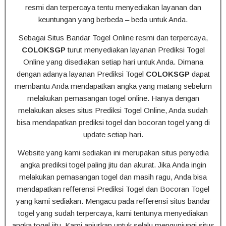
resmi dan terpercaya tentu menyediakan layanan dan
keuntungan yang berbeda – beda untuk Anda.
Sebagai Situs Bandar Togel Online resmi dan terpercaya,
COLOKSGP
turut menyediakan layanan Prediksi Togel
Online yang disediakan setiap hari untuk Anda. Dimana
dengan adanya layanan Prediksi Togel
COLOKSGP
dapat
membantu Anda mendapatkan angka yang matang sebelum
melakukan pemasangan togel online. Hanya dengan
melakukan akses situs Prediksi Togel Online, Anda sudah
bisa mendapatkan prediksi togel dan bocoran togel yang di
update setiap hari.
Website yang kami sediakan ini merupakan situs penyedia
angka prediksi togel paling jitu dan akurat. Jika Anda ingin
melakukan pemasangan togel dan masih ragu, Anda bisa
mendapatkan refferensi Prediksi Togel dan Bocoran Togel
yang kami sediakan. Mengacu pada refferensi situs bandar
togel yang sudah terpercaya, kami tentunya menyediakan
angka togel jitu. Kami anjurkan untuk selalu mengunjungi situs