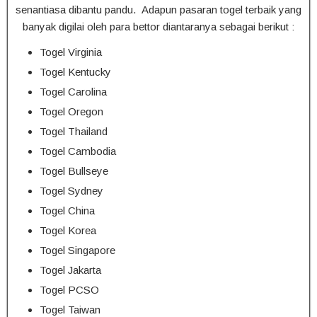
senantiasa dibantu pandu. Adapun pasaran togel terbaik yang
banyak digilai oleh para bettor diantaranya sebagai berikut :
Togel Virginia
Togel Kentucky
Togel Carolina
Togel Oregon
Togel Thailand
Togel Cambodia
Togel Bullseye
Togel Sydney
Togel China
Togel Korea
Togel Singapore
Togel Jakarta
Togel PCSO
Togel Taiwan