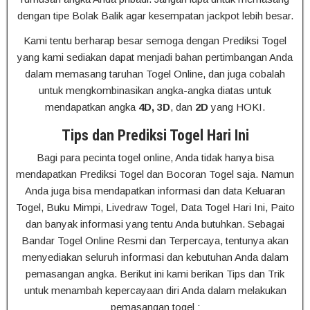
dengan tipe Bolak Balik agar kesempatan jackpot lebih besar.
Kami tentu berharap besar semoga dengan Prediksi Togel
yang kami sediakan dapat menjadi bahan pertimbangan Anda
dalam memasang taruhan Togel Online, dan juga cobalah
untuk mengkombinasikan angka-angka diatas untuk
mendapatkan angka
4D, 3D
, dan
2D
yang HOKI.
Tips dan Prediksi Togel Hari Ini
Bagi para pecinta togel online, Anda tidak hanya bisa
mendapatkan Prediksi Togel dan Bocoran Togel saja. Namun
Anda juga bisa mendapatkan informasi dan data Keluaran
Togel, Buku Mimpi, Livedraw Togel, Data Togel Hari Ini, Paito
dan banyak informasi yang tentu Anda butuhkan. Sebagai
Bandar Togel Online Resmi dan Terpercaya, tentunya akan
menyediakan seluruh informasi dan kebutuhan Anda dalam
pemasangan angka. Berikut ini kami berikan Tips dan Trik
untuk menambah kepercayaan diri Anda dalam melakukan
pemasangan togel :