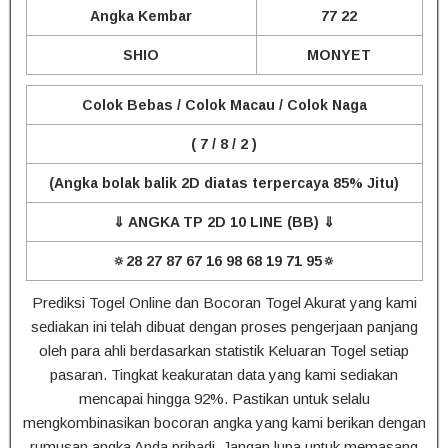
Angka Kembar
77 22
SHIO
MONYET
Colok Bebas / Colok Macau / Colok Naga
( 7 / 8 / 2 )
(Angka bolak balik 2D diatas terpercaya 85% Jitu)
⇓ ANGKA TP 2D 10 LINE (BB) ⇓
🔅28 27 87 67 16 98 68 19 71 95
🔅
Prediksi Togel Online dan Bocoran Togel Akurat yang kami
sediakan ini telah dibuat dengan proses pengerjaan panjang
oleh para ahli berdasarkan statistik Keluaran Togel setiap
pasaran. Tingkat keakuratan data yang kami sediakan
mencapai hingga 92%. Pastikan untuk selalu
mengkombinasikan bocoran angka yang kami berikan dengan
rumusan angka Anda pribadi. Jangan lupa untuk memasang