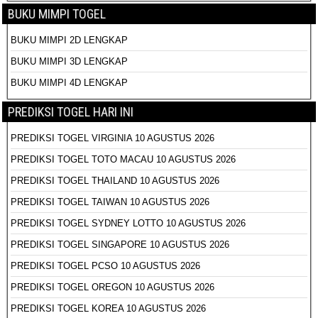
BUKU MIMPI TOGEL
BUKU MIMPI 2D LENGKAP
BUKU MIMPI 3D LENGKAP
BUKU MIMPI 4D LENGKAP
PREDIKSI TOGEL HARI INI
PREDIKSI TOGEL VIRGINIA 10 AGUSTUS 2026
PREDIKSI TOGEL TOTO MACAU 10 AGUSTUS 2026
PREDIKSI TOGEL THAILAND 10 AGUSTUS 2026
PREDIKSI TOGEL TAIWAN 10 AGUSTUS 2026
PREDIKSI TOGEL SYDNEY LOTTO 10 AGUSTUS 2026
PREDIKSI TOGEL SINGAPORE 10 AGUSTUS 2026
PREDIKSI TOGEL PCSO 10 AGUSTUS 2026
PREDIKSI TOGEL OREGON 10 AGUSTUS 2026
PREDIKSI TOGEL KOREA 10 AGUSTUS 2026