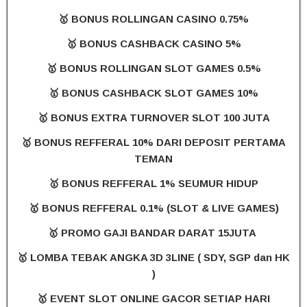
🥇 BONUS ROLLINGAN CASINO 0.75%
🥇 BONUS CASHBACK CASINO 5%
🥇 BONUS ROLLINGAN SLOT GAMES 0.5%
🥇 BONUS CASHBACK SLOT GAMES 10%
🥇 BONUS EXTRA TURNOVER SLOT 100 JUTA
🥇 BONUS REFFERAL 10% DARI DEPOSIT PERTAMA
TEMAN
🥇 BONUS REFFERAL 1% SEUMUR HIDUP
🥇 BONUS REFFERAL 0.1% (SLOT & LIVE GAMES)
🥇 PROMO GAJI BANDAR DARAT 15JUTA
🥇 LOMBA TEBAK ANGKA 3D 3LINE ( SDY, SGP dan HK
)
🥇 EVENT SLOT ONLINE GACOR SETIAP HARI