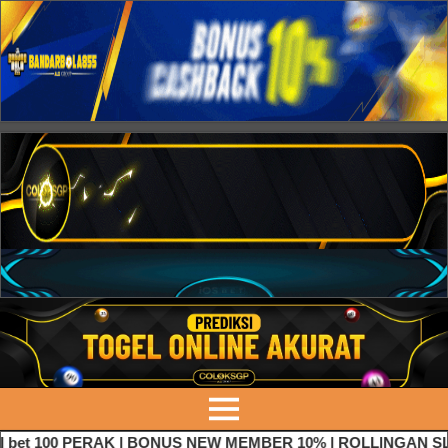
et 100 PERAK | BONUS NEW MEMBER 10% | ROLLINGAN SLOT