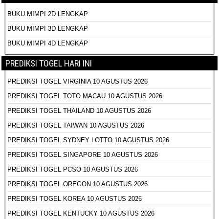
BUKU MIMPI 2D LENGKAP
BUKU MIMPI 3D LENGKAP
BUKU MIMPI 4D LENGKAP
PREDIKSI TOGEL HARI INI
PREDIKSI TOGEL VIRGINIA 10 AGUSTUS 2026
PREDIKSI TOGEL TOTO MACAU 10 AGUSTUS 2026
PREDIKSI TOGEL THAILAND 10 AGUSTUS 2026
PREDIKSI TOGEL TAIWAN 10 AGUSTUS 2026
PREDIKSI TOGEL SYDNEY LOTTO 10 AGUSTUS 2026
PREDIKSI TOGEL SINGAPORE 10 AGUSTUS 2026
PREDIKSI TOGEL PCSO 10 AGUSTUS 2026
PREDIKSI TOGEL OREGON 10 AGUSTUS 2026
PREDIKSI TOGEL KOREA 10 AGUSTUS 2026
PREDIKSI TOGEL KENTUCKY 10 AGUSTUS 2026