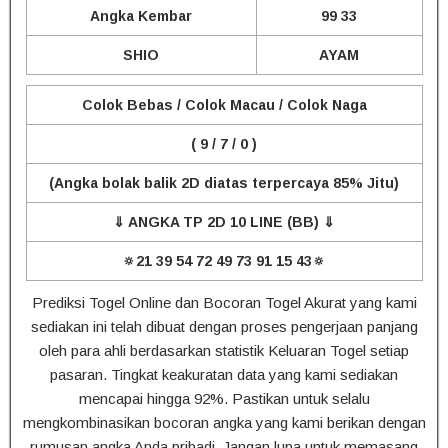
Angka Kembar
99 33
SHIO
AYAM
Colok Bebas / Colok Macau / Colok Naga
( 9 / 7 / 0 )
(Angka bolak balik 2D diatas terpercaya 85% Jitu)
⇓ ANGKA TP 2D 10 LINE (BB) ⇓
🔅21 39 54 72 49 73 91 15 43🔅
Prediksi Togel Online dan Bocoran Togel Akurat yang kami
sediakan ini telah dibuat dengan proses pengerjaan panjang
oleh para ahli berdasarkan statistik Keluaran Togel setiap
pasaran. Tingkat keakuratan data yang kami sediakan
mencapai hingga 92%. Pastikan untuk selalu
mengkombinasikan bocoran angka yang kami berikan dengan
rumusan angka Anda pribadi. Jangan lupa untuk memasang