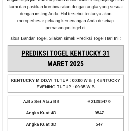
kami dan pastikan kombinasikan dengan angka yang sesuai
dengan insting Anda. Hal tersebut tentunya akan
memperbesar peluang kemenangan Anda di setiap
pemasangan togel di
situs Bandar Togel. Silakan simak Prediksi Togel Hari Ini :
PREDIKSI TOGEL KENTUCKY 31
MARET 2025
KENTUCKY MIDDAY TUTUP : 00:00 WIB | KENTUCKY
EVENING TUTUP : 09:35 WIB
A.Bb Set Atau BB
🔅2139547🔅
Angka Kuat 4D
9547
Angka Kuat 3D
547