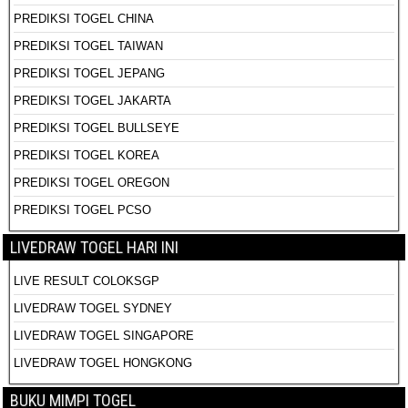
PREDIKSI TOGEL CHINA
PREDIKSI TOGEL TAIWAN
PREDIKSI TOGEL JEPANG
PREDIKSI TOGEL JAKARTA
PREDIKSI TOGEL BULLSEYE
PREDIKSI TOGEL KOREA
PREDIKSI TOGEL OREGON
PREDIKSI TOGEL PCSO
LIVEDRAW TOGEL HARI INI
LIVE RESULT COLOKSGP
LIVEDRAW TOGEL SYDNEY
LIVEDRAW TOGEL SINGAPORE
LIVEDRAW TOGEL HONGKONG
BUKU MIMPI TOGEL