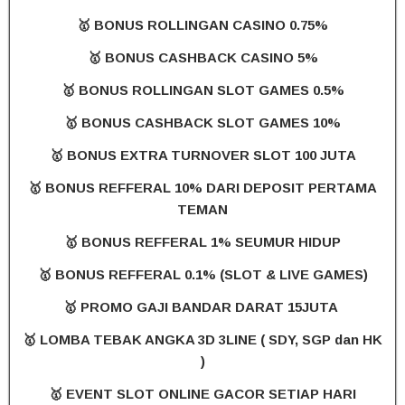
🥇 BONUS ROLLINGAN CASINO 0.75%
🥇 BONUS CASHBACK CASINO 5%
🥇 BONUS ROLLINGAN SLOT GAMES 0.5%
🥇 BONUS CASHBACK SLOT GAMES 10%
🥇 BONUS EXTRA TURNOVER SLOT 100 JUTA
🥇 BONUS REFFERAL 10% DARI DEPOSIT PERTAMA
TEMAN
🥇 BONUS REFFERAL 1% SEUMUR HIDUP
🥇 BONUS REFFERAL 0.1% (SLOT & LIVE GAMES)
🥇 PROMO GAJI BANDAR DARAT 15JUTA
🥇 LOMBA TEBAK ANGKA 3D 3LINE ( SDY, SGP dan HK
)
🥇 EVENT SLOT ONLINE GACOR SETIAP HARI