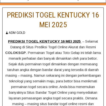
PREDIKSI TOGEL KENTUCKY 16
MEI 2025
ADM GOLD
PREDIKSI TOGEL KENTUCKY 16 MEI 2025
– Selamat
Datang di Situs Prediksi Togel Online Akurat dan Resmi
COLOKSGP
. Permainan Togel atau Toto Gelap ini telah lama
menarik perhatian dan banyak dimainkan oleh para bettor.
Sejak dulu permainan togel dimainkan dengan memasang
taruhan angka dengan bandar darat yang tersedia di daerah
masing – masing. Namun sekarang ini dengan perkembangan
teknologi yang semakin maju, para bettor bisa menikmati
permainan togel secara online. Anda bisa menemukan
banyaknya Situs Bandar Togel Online yang menyediakan
layanan pemasangan angka togel secara praktis. Dimana
masing – masing situs bandar togel online resmi dan