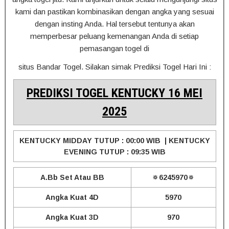
kami dan pastikan kombinasikan dengan angka yang sesuai
dengan insting Anda. Hal tersebut tentunya akan
memperbesar peluang kemenangan Anda di setiap
pemasangan togel di
situs Bandar Togel. Silakan simak Prediksi Togel Hari Ini :
PREDIKSI TOGEL KENTUCKY 16 MEI
2025
KENTUCKY MIDDAY TUTUP : 00:00 WIB | KENTUCKY
EVENING TUTUP : 09:35 WIB
A.Bb Set Atau BB
🔅6245970🔅
Angka Kuat 4D
5970
Angka Kuat 3D
970