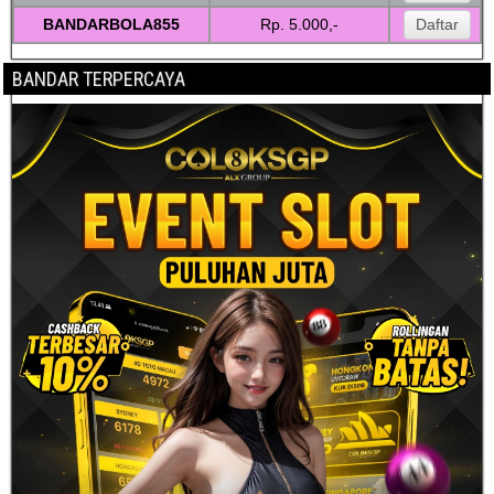
o
er
BANDARBOLA855
k
Rp. 5.000,-
Daftar
BANDAR TERPERCAYA