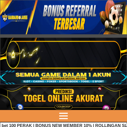
et 100 PERAK | BONUS NEW MEMBER 10% | ROLLINGAN SLOT