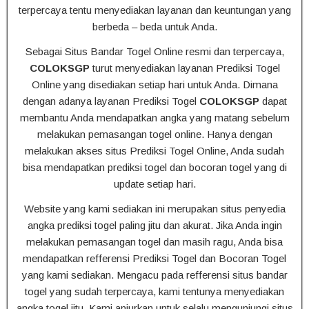
terpercaya tentu menyediakan layanan dan keuntungan yang
berbeda – beda untuk Anda.
Sebagai Situs Bandar Togel Online resmi dan terpercaya,
COLOKSGP
turut menyediakan layanan Prediksi Togel
Online yang disediakan setiap hari untuk Anda. Dimana
dengan adanya layanan Prediksi Togel
COLOKSGP
dapat
membantu Anda mendapatkan angka yang matang sebelum
melakukan pemasangan togel online. Hanya dengan
melakukan akses situs Prediksi Togel Online, Anda sudah
bisa mendapatkan prediksi togel dan bocoran togel yang di
update setiap hari.
Website yang kami sediakan ini merupakan situs penyedia
angka prediksi togel paling jitu dan akurat. Jika Anda ingin
melakukan pemasangan togel dan masih ragu, Anda bisa
mendapatkan refferensi Prediksi Togel dan Bocoran Togel
yang kami sediakan. Mengacu pada refferensi situs bandar
togel yang sudah terpercaya, kami tentunya menyediakan
angka togel jitu. Kami anjurkan untuk selalu mengunjungi situs