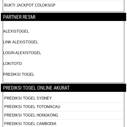
BUKTI JACKPOT COLOKSGP
PARTNER RESMI
ALEXISTOGEL
LINK ALEXISTOGEL
LOGIN ALEXISTOGEL
LOKITOTO
PREDIKSI TOGEL
PREDIKSI TOGEL ONLINE AKURAT
PREDIKSI TOGEL SYDNEY
PREDIKSI TOGEL TOTOMACAU
PREDIKSI TOGEL HONGKONG
PREDIKSI TOGEL CAMBODIA