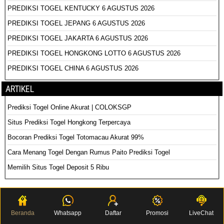
PREDIKSI TOGEL KENTUCKY 6 AGUSTUS 2026
PREDIKSI TOGEL JEPANG 6 AGUSTUS 2026
PREDIKSI TOGEL JAKARTA 6 AGUSTUS 2026
PREDIKSI TOGEL HONGKONG LOTTO 6 AGUSTUS 2026
PREDIKSI TOGEL CHINA 6 AGUSTUS 2026
ARTIKEL
Prediksi Togel Online Akurat | COLOKSGP
Situs Prediksi Togel Hongkong Terpercaya
Bocoran Prediksi Togel Totomacau Akurat 99%
Cara Menang Togel Dengan Rumus Paito Prediksi Togel
Memilih Situs Togel Deposit 5 Ribu
PREDIKSI COLOKSGP RESMI © 2022
Beranda
Whatsapp
Daftar
Promosi
LiveChat