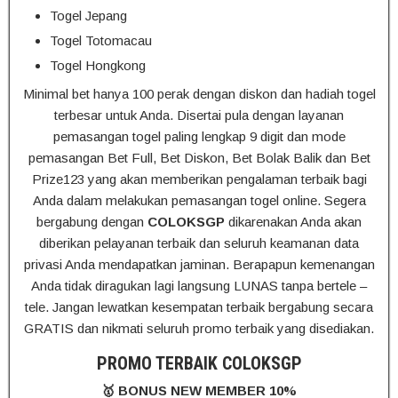
Togel Jepang
Togel Totomacau
Togel Hongkong
Minimal bet hanya 100 perak dengan diskon dan hadiah togel
terbesar untuk Anda. Disertai pula dengan layanan
pemasangan togel paling lengkap 9 digit dan mode
pemasangan Bet Full, Bet Diskon, Bet Bolak Balik dan Bet
Prize123 yang akan memberikan pengalaman terbaik bagi
Anda dalam melakukan pemasangan togel online. Segera
bergabung dengan
COLOKSGP
dikarenakan Anda akan
diberikan pelayanan terbaik dan seluruh keamanan data
privasi Anda mendapatkan jaminan. Berapapun kemenangan
Anda tidak diragukan lagi langsung LUNAS tanpa bertele –
tele. Jangan lewatkan kesempatan terbaik bergabung secara
GRATIS dan nikmati seluruh promo terbaik yang disediakan.
PROMO TERBAIK COLOKSGP
🥇 BONUS NEW MEMBER 10%