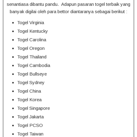
senantiasa dibantu pandu. Adapun pasaran togel terbaik yang
banyak digilai oleh para bettor diantaranya sebagai berikut :
Togel Virginia
Togel Kentucky
Togel Carolina
Togel Oregon
Togel Thailand
Togel Cambodia
Togel Bullseye
Togel Sydney
Togel China
Togel Korea
Togel Singapore
Togel Jakarta
Togel PCSO
Togel Taiwan