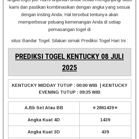
kami dan pastikan kombinasikan dengan angka yang sesuai
dengan insting Anda. Hal tersebut tentunya akan
memperbesar peluang kemenangan Anda di setiap
pemasangan togel di
situs Bandar Togel. Silakan simak Prediksi Togel Hari Ini :
PREDIKSI TOGEL KENTUCKY 08 JULI
2025
KENTUCKY MIDDAY TUTUP : 00:00 WIB | KENTUCKY
EVENING TUTUP : 09:35 WIB
A.Bb Set Atau BB
🔅2861439🔅
Angka Kuat 4D
1439
Angka Kuat 3D
439