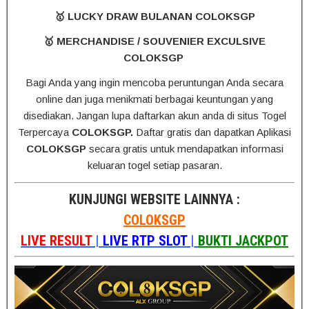
🥇 LUCKY DRAW BULANAN COLOKSGP
🥇 MERCHANDISE / SOUVENIER EXCULSIVE
COLOKSGP
Bagi Anda yang ingin mencoba peruntungan Anda secara
online dan juga menikmati berbagai keuntungan yang
disediakan. Jangan lupa daftarkan akun anda di situs Togel
Terpercaya
COLOKSGP.
Daftar gratis dan dapatkan Aplikasi
COLOKSGP
secara gratis untuk mendapatkan informasi
keluaran togel setiap pasaran.
KUNJUNGI WEBSITE LAINNYA :
COLOKSGP
LIVE RESULT
|
LIVE RTP SLOT
|
BUKTI JACKPOT