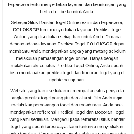
terpercaya tentu menyediakan layanan dan keuntungan yang
berbeda – beda untuk Anda.
Sebagai Situs Bandar Togel Online resmi dan terpercaya,
COLOKSGP
turut menyediakan layanan Prediksi Togel
Online yang disediakan setiap hari untuk Anda. Dimana
dengan adanya layanan Prediksi Togel
COLOKSGP
dapat
membantu Anda mendapatkan angka yang matang sebelum
melakukan pemasangan togel online. Hanya dengan
melakukan akses situs Prediksi Togel Online, Anda sudah
bisa mendapatkan prediksi togel dan bocoran togel yang di
update setiap hari.
Website yang kami sediakan ini merupakan situs penyedia
angka prediksi togel paling jitu dan akurat. Jika Anda ingin
melakukan pemasangan togel dan masih ragu, Anda bisa
mendapatkan refferensi Prediksi Togel dan Bocoran Togel
yang kami sediakan. Mengacu pada refferensi situs bandar
togel yang sudah terpercaya, kami tentunya menyediakan
angka togel jitu. Kami anjurkan untuk selalu mengunjungi situs