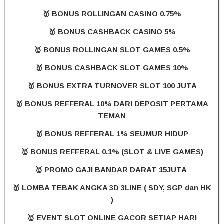
🥇 BONUS ROLLINGAN CASINO 0.75%
🥇 BONUS CASHBACK CASINO 5%
🥇 BONUS ROLLINGAN SLOT GAMES 0.5%
🥇 BONUS CASHBACK SLOT GAMES 10%
🥇 BONUS EXTRA TURNOVER SLOT 100 JUTA
🥇 BONUS REFFERAL 10% DARI DEPOSIT PERTAMA
TEMAN
🥇 BONUS REFFERAL 1% SEUMUR HIDUP
🥇 BONUS REFFERAL 0.1% (SLOT & LIVE GAMES)
🥇 PROMO GAJI BANDAR DARAT 15JUTA
🥇 LOMBA TEBAK ANGKA 3D 3LINE ( SDY, SGP dan HK
)
🥇 EVENT SLOT ONLINE GACOR SETIAP HARI