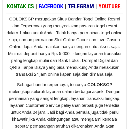
KONTAK CS
|
FACEBOOK
|
TELEGRAM
|
YOUTUBE
COLOKSGP merupakan Situs Bandar Togel Online Resmi
dan Terpercaya yang menyediakan pasaran togel resmi
dalam 1 akun untuk Anda. Tidak hanya permainan togel online
saja, namun permainan Slot Online Gacor dan Live Casino
Online dapat Anda mainkan hanya dengan satu akses saja.
Minimal deposit hanya Rp. 5.000,- dengan layanan transaksi
paling lengkap mulai dari Bank Lokal, Dompet Digital dan
QRIS Tanpa Biaya yang bisa mendukung Anda melakukan
transaksi 24 jam online kapan saja dan dimana saja.
Sebagai bandar terpercaya, tentunya
COLOKSGP
melengkapi seluruh layanan dalam berbagai aspek. Dengan
permainan yang sangat lengkap, layanan transaksi lengkap,
layanan Customer Service pelayanan terbaik juga tersedia
untuk Anda 24 jam. Jadi bagi Anda pemula juga tidak perlu
khawatir jika Anda kebingungan atau mengalami kendala
seputar pemasangan taruhan dikarenakan Anda akan