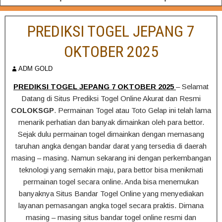
PREDIKSI TOGEL JEPANG 7
OKTOBER 2025
ADM GOLD
PREDIKSI TOGEL JEPANG 7 OKTOBER 2025
– Selamat
Datang di Situs Prediksi Togel Online Akurat dan Resmi
COLOKSGP
. Permainan Togel atau Toto Gelap ini telah lama
menarik perhatian dan banyak dimainkan oleh para bettor.
Sejak dulu permainan togel dimainkan dengan memasang
taruhan angka dengan bandar darat yang tersedia di daerah
masing – masing. Namun sekarang ini dengan perkembangan
teknologi yang semakin maju, para bettor bisa menikmati
permainan togel secara online. Anda bisa menemukan
banyaknya Situs Bandar Togel Online yang menyediakan
layanan pemasangan angka togel secara praktis. Dimana
masing – masing situs bandar togel online resmi dan