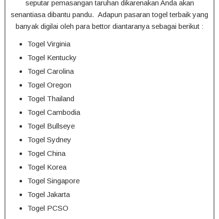
seputar pemasangan taruhan dikarenakan Anda akan
senantiasa dibantu pandu. Adapun pasaran togel terbaik yang
banyak digilai oleh para bettor diantaranya sebagai berikut :
Togel Virginia
Togel Kentucky
Togel Carolina
Togel Oregon
Togel Thailand
Togel Cambodia
Togel Bullseye
Togel Sydney
Togel China
Togel Korea
Togel Singapore
Togel Jakarta
Togel PCSO