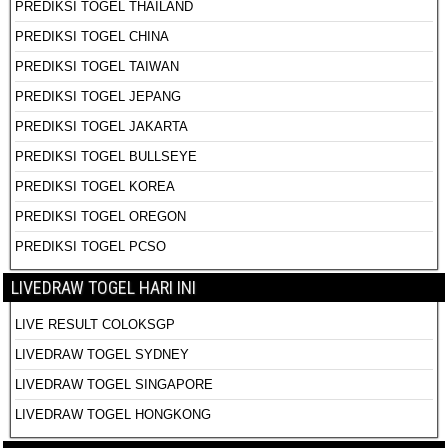
PREDIKSI TOGEL THAILAND
PREDIKSI TOGEL CHINA
PREDIKSI TOGEL TAIWAN
PREDIKSI TOGEL JEPANG
PREDIKSI TOGEL JAKARTA
PREDIKSI TOGEL BULLSEYE
PREDIKSI TOGEL KOREA
PREDIKSI TOGEL OREGON
PREDIKSI TOGEL PCSO
LIVEDRAW TOGEL HARI INI
LIVE RESULT COLOKSGP
LIVEDRAW TOGEL SYDNEY
LIVEDRAW TOGEL SINGAPORE
LIVEDRAW TOGEL HONGKONG