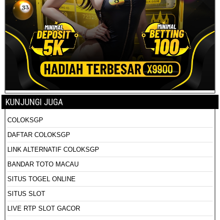
KUNJUNGI JUGA
COLOKSGP
DAFTAR COLOKSGP
LINK ALTERNATIF COLOKSGP
BANDAR TOTO MACAU
SITUS TOGEL ONLINE
SITUS SLOT
LIVE RTP SLOT GACOR