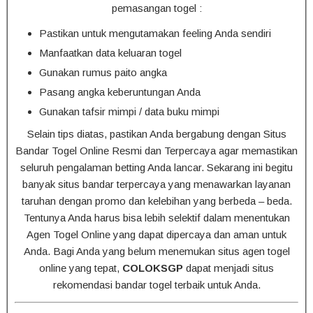
pemasangan togel :
Pastikan untuk mengutamakan feeling Anda sendiri
Manfaatkan data keluaran togel
Gunakan rumus paito angka
Pasang angka keberuntungan Anda
Gunakan tafsir mimpi / data buku mimpi
Selain tips diatas, pastikan Anda bergabung dengan Situs
Bandar Togel Online Resmi dan Terpercaya agar memastikan
seluruh pengalaman betting Anda lancar. Sekarang ini begitu
banyak situs bandar terpercaya yang menawarkan layanan
taruhan dengan promo dan kelebihan yang berbeda – beda.
Tentunya Anda harus bisa lebih selektif dalam menentukan
Agen Togel Online yang dapat dipercaya dan aman untuk
Anda. Bagi Anda yang belum menemukan situs agen togel
online yang tepat,
COLOKSGP
dapat menjadi situs
rekomendasi bandar togel terbaik untuk Anda.