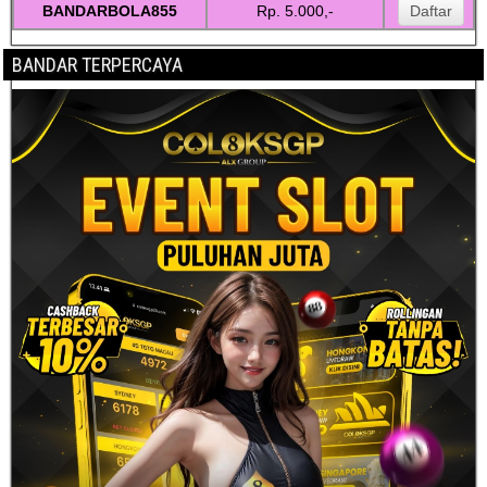
BANDARBOLA855
k
Rp. 5.000,-
Daftar
BANDAR TERPERCAYA