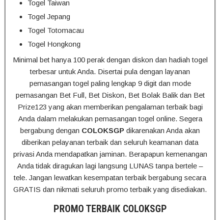
Togel Taiwan
Togel Jepang
Togel Totomacau
Togel Hongkong
Minimal bet hanya 100 perak dengan diskon dan hadiah togel
terbesar untuk Anda. Disertai pula dengan layanan
pemasangan togel paling lengkap 9 digit dan mode
pemasangan Bet Full, Bet Diskon, Bet Bolak Balik dan Bet
Prize123 yang akan memberikan pengalaman terbaik bagi
Anda dalam melakukan pemasangan togel online. Segera
bergabung dengan
COLOKSGP
dikarenakan Anda akan
diberikan pelayanan terbaik dan seluruh keamanan data
privasi Anda mendapatkan jaminan. Berapapun kemenangan
Anda tidak diragukan lagi langsung LUNAS tanpa bertele –
tele. Jangan lewatkan kesempatan terbaik bergabung secara
GRATIS dan nikmati seluruh promo terbaik yang disediakan.
PROMO TERBAIK COLOKSGP