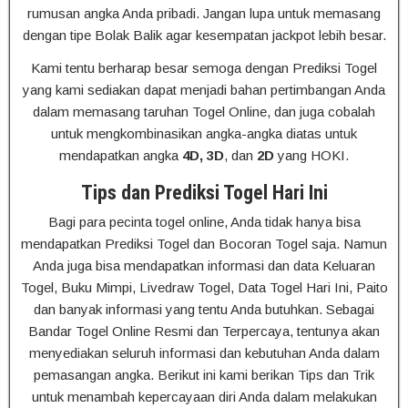
rumusan angka Anda pribadi. Jangan lupa untuk memasang
dengan tipe Bolak Balik agar kesempatan jackpot lebih besar.
Kami tentu berharap besar semoga dengan Prediksi Togel
yang kami sediakan dapat menjadi bahan pertimbangan Anda
dalam memasang taruhan Togel Online, dan juga cobalah
untuk mengkombinasikan angka-angka diatas untuk
mendapatkan angka
4D, 3D
, dan
2D
yang HOKI.
Tips dan Prediksi Togel Hari Ini
Bagi para pecinta togel online, Anda tidak hanya bisa
mendapatkan Prediksi Togel dan Bocoran Togel saja. Namun
Anda juga bisa mendapatkan informasi dan data Keluaran
Togel, Buku Mimpi, Livedraw Togel, Data Togel Hari Ini, Paito
dan banyak informasi yang tentu Anda butuhkan. Sebagai
Bandar Togel Online Resmi dan Terpercaya, tentunya akan
menyediakan seluruh informasi dan kebutuhan Anda dalam
pemasangan angka. Berikut ini kami berikan Tips dan Trik
untuk menambah kepercayaan diri Anda dalam melakukan