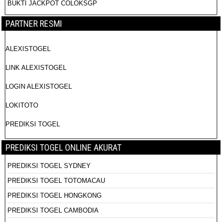
BUKTI JACKPOT COLOKSGP
PARTNER RESMI
ALEXISTOGEL
LINK ALEXISTOGEL
LOGIN ALEXISTOGEL
LOKITOTO
PREDIKSI TOGEL
PREDIKSI TOGEL ONLINE AKURAT
PREDIKSI TOGEL SYDNEY
PREDIKSI TOGEL TOTOMACAU
PREDIKSI TOGEL HONGKONG
PREDIKSI TOGEL CAMBODIA