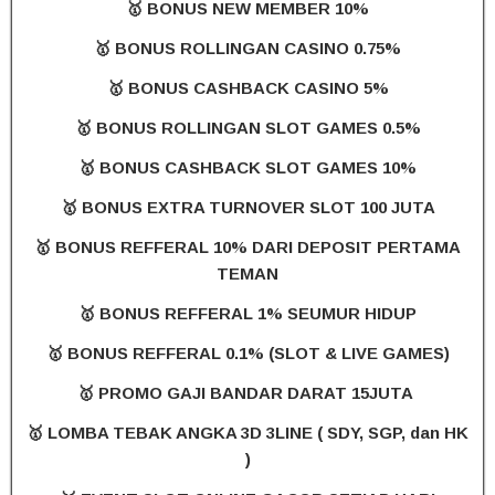
🥇 BONUS NEW MEMBER 10%
🥇 BONUS ROLLINGAN CASINO 0.75%
🥇 BONUS CASHBACK CASINO 5%
🥇 BONUS ROLLINGAN SLOT GAMES 0.5%
🥇 BONUS CASHBACK SLOT GAMES 10%
🥇 BONUS EXTRA TURNOVER SLOT 100 JUTA
🥇 BONUS REFFERAL 10% DARI DEPOSIT PERTAMA
TEMAN
🥇 BONUS REFFERAL 1% SEUMUR HIDUP
🥇 BONUS REFFERAL 0.1% (SLOT & LIVE GAMES)
🥇 PROMO GAJI BANDAR DARAT 15JUTA
🥇 LOMBA TEBAK ANGKA 3D 3LINE ( SDY, SGP, dan HK
)