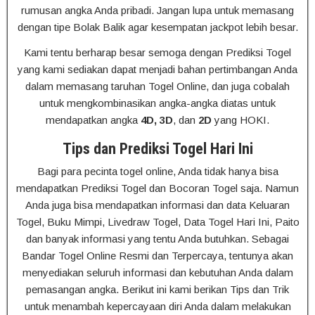
rumusan angka Anda pribadi. Jangan lupa untuk memasang
dengan tipe Bolak Balik agar kesempatan jackpot lebih besar.
Kami tentu berharap besar semoga dengan Prediksi Togel
yang kami sediakan dapat menjadi bahan pertimbangan Anda
dalam memasang taruhan Togel Online, dan juga cobalah
untuk mengkombinasikan angka-angka diatas untuk
mendapatkan angka
4D, 3D
, dan
2D
yang HOKI.
Tips dan Prediksi Togel Hari Ini
Bagi para pecinta togel online, Anda tidak hanya bisa
mendapatkan Prediksi Togel dan Bocoran Togel saja. Namun
Anda juga bisa mendapatkan informasi dan data Keluaran
Togel, Buku Mimpi, Livedraw Togel, Data Togel Hari Ini, Paito
dan banyak informasi yang tentu Anda butuhkan. Sebagai
Bandar Togel Online Resmi dan Terpercaya, tentunya akan
menyediakan seluruh informasi dan kebutuhan Anda dalam
pemasangan angka. Berikut ini kami berikan Tips dan Trik
untuk menambah kepercayaan diri Anda dalam melakukan