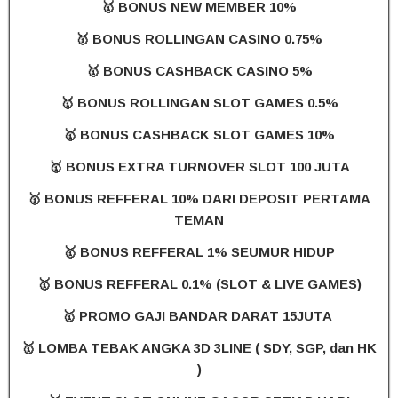
🥇 BONUS NEW MEMBER 10%
🥇 BONUS ROLLINGAN CASINO 0.75%
🥇 BONUS CASHBACK CASINO 5%
🥇 BONUS ROLLINGAN SLOT GAMES 0.5%
🥇 BONUS CASHBACK SLOT GAMES 10%
🥇 BONUS EXTRA TURNOVER SLOT 100 JUTA
🥇 BONUS REFFERAL 10% DARI DEPOSIT PERTAMA
TEMAN
🥇 BONUS REFFERAL 1% SEUMUR HIDUP
🥇 BONUS REFFERAL 0.1% (SLOT & LIVE GAMES)
🥇 PROMO GAJI BANDAR DARAT 15JUTA
🥇 LOMBA TEBAK ANGKA 3D 3LINE ( SDY, SGP, dan HK
)