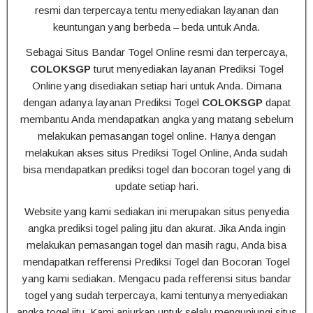
resmi dan terpercaya tentu menyediakan layanan dan
keuntungan yang berbeda – beda untuk Anda.
Sebagai Situs Bandar Togel Online resmi dan terpercaya,
COLOKSGP
turut menyediakan layanan Prediksi Togel
Online yang disediakan setiap hari untuk Anda. Dimana
dengan adanya layanan Prediksi Togel
COLOKSGP
dapat
membantu Anda mendapatkan angka yang matang sebelum
melakukan pemasangan togel online. Hanya dengan
melakukan akses situs Prediksi Togel Online, Anda sudah
bisa mendapatkan prediksi togel dan bocoran togel yang di
update setiap hari.
Website yang kami sediakan ini merupakan situs penyedia
angka prediksi togel paling jitu dan akurat. Jika Anda ingin
melakukan pemasangan togel dan masih ragu, Anda bisa
mendapatkan refferensi Prediksi Togel dan Bocoran Togel
yang kami sediakan. Mengacu pada refferensi situs bandar
togel yang sudah terpercaya, kami tentunya menyediakan
angka togel jitu. Kami anjurkan untuk selalu mengunjungi situs