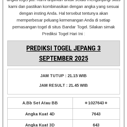
kami dan pastikan kombinasikan dengan angka yang sesuai
dengan insting Anda. Hal tersebut tentunya akan
memperbesar peluang kemenangan Anda di setiap
pemasangan togel di situs Bandar Togel. Silakan simak
Prediksi Togel Hari Ini :
PREDIKSI TOGEL JEPANG 3
SEPTEMBER 2025
JAM TUTUP : 21.15 WIB
JAM RESULT : 21.45 WIB
A.Bb Set Atau BB
🔅1027643🔅
Angka Kuat 4D
7643
Angka Kuat 3D
643