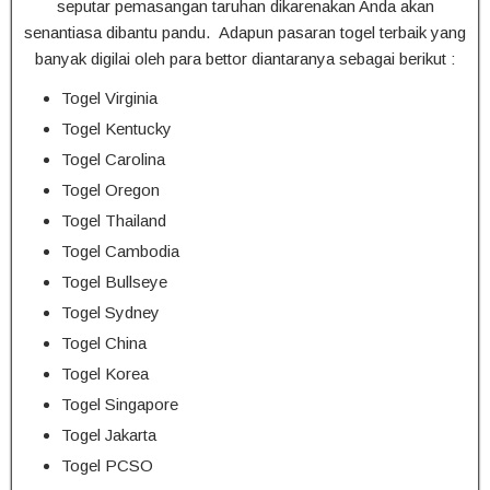
seputar pemasangan taruhan dikarenakan Anda akan
senantiasa dibantu pandu. Adapun pasaran togel terbaik yang
banyak digilai oleh para bettor diantaranya sebagai berikut :
Togel Virginia
Togel Kentucky
Togel Carolina
Togel Oregon
Togel Thailand
Togel Cambodia
Togel Bullseye
Togel Sydney
Togel China
Togel Korea
Togel Singapore
Togel Jakarta
Togel PCSO