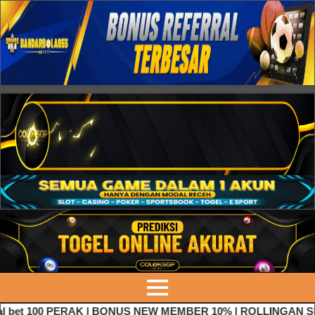
bet 100 PERAK | BONUS NEW MEMBER 10% | ROLLINGAN SLOT