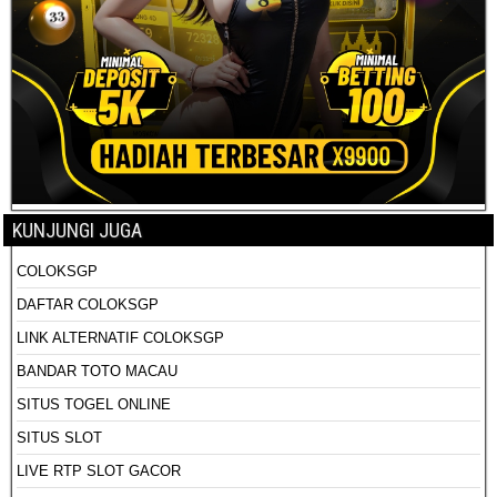
KUNJUNGI JUGA
COLOKSGP
DAFTAR COLOKSGP
LINK ALTERNATIF COLOKSGP
BANDAR TOTO MACAU
SITUS TOGEL ONLINE
SITUS SLOT
LIVE RTP SLOT GACOR