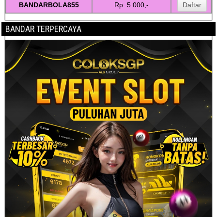
BANDARBOLA855
k
Rp. 5.000,-
Daftar
BANDAR TERPERCAYA