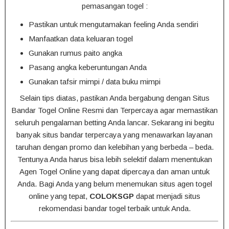
pemasangan togel :
Pastikan untuk mengutamakan feeling Anda sendiri
Manfaatkan data keluaran togel
Gunakan rumus paito angka
Pasang angka keberuntungan Anda
Gunakan tafsir mimpi / data buku mimpi
Selain tips diatas, pastikan Anda bergabung dengan Situs
Bandar Togel Online Resmi dan Terpercaya agar memastikan
seluruh pengalaman betting Anda lancar. Sekarang ini begitu
banyak situs bandar terpercaya yang menawarkan layanan
taruhan dengan promo dan kelebihan yang berbeda – beda.
Tentunya Anda harus bisa lebih selektif dalam menentukan
Agen Togel Online yang dapat dipercaya dan aman untuk
Anda. Bagi Anda yang belum menemukan situs agen togel
online yang tepat,
COLOKSGP
dapat menjadi situs
rekomendasi bandar togel terbaik untuk Anda.