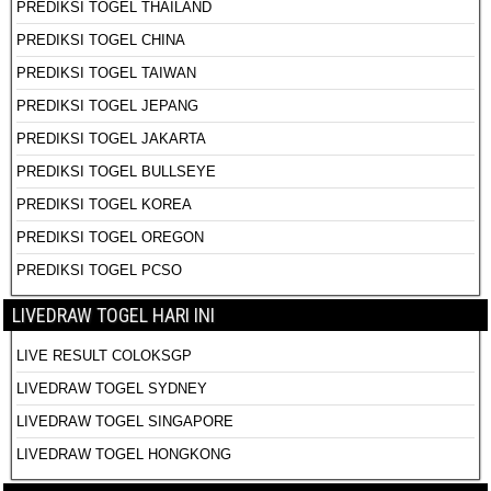
PREDIKSI TOGEL THAILAND
PREDIKSI TOGEL CHINA
PREDIKSI TOGEL TAIWAN
PREDIKSI TOGEL JEPANG
PREDIKSI TOGEL JAKARTA
PREDIKSI TOGEL BULLSEYE
PREDIKSI TOGEL KOREA
PREDIKSI TOGEL OREGON
PREDIKSI TOGEL PCSO
LIVEDRAW TOGEL HARI INI
LIVE RESULT COLOKSGP
LIVEDRAW TOGEL SYDNEY
LIVEDRAW TOGEL SINGAPORE
LIVEDRAW TOGEL HONGKONG