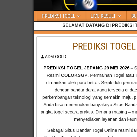
PREDIKSI TOGEL
LIVE RESULT
BU
SELAMAT DATANG DI PREDIKSI TOGEL COLOK
PREDIKSI TOGEL
ADM GOLD
PREDIKSI TOGEL JEPANG 29 MEI 2026
– S
Resmi
COLOKSGP
. Permainan Togel atau T
dimainkan oleh para bettor. Sejak dulu per
dengan bandar darat yang tersedia di d
perkembangan teknologi yang semakin maju, par
Anda bisa menemukan banyaknya Situs Banda
angka togel secara praktis. Dimana masing – mas
menyediakan layanan dan keun
Sebagai Situs Bandar Togel Online resmi da