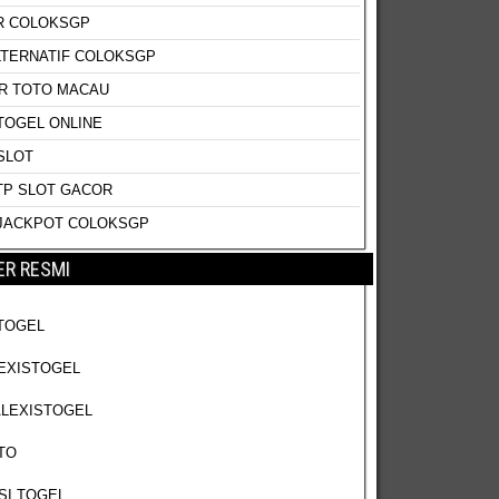
R COLOKSGP
LTERNATIF COLOKSGP
R TOTO MACAU
TOGEL ONLINE
SLOT
TP SLOT GACOR
 JACKPOT COLOKSGP
ER RESMI
TOGEL
LEXISTOGEL
ALEXISTOGEL
TO
SI TOGEL