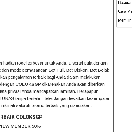
Bocoran
Cara Me
Memilih
 hadiah togel terbesar untuk Anda. Disertai pula dengan
it dan mode pemasangan Bet Full, Bet Diskon, Bet Bolak
ikan pengalaman terbaik bagi Anda dalam melakukan
g dengan
COLOKSGP
dikarenakan Anda akan diberikan
data privasi Anda mendapatkan jaminan. Berapapun
 LUNAS tanpa bertele – tele. Jangan lewatkan kesempatan
nikmati seluruh promo terbaik yang disediakan.
RBAIK COLOKSGP
 NEW MEMBER 50%