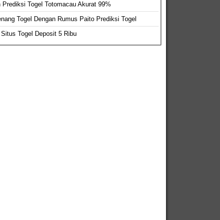
 Prediksi Togel Totomacau Akurat 99%
nang Togel Dengan Rumus Paito Prediksi Togel
 Situs Togel Deposit 5 Ribu