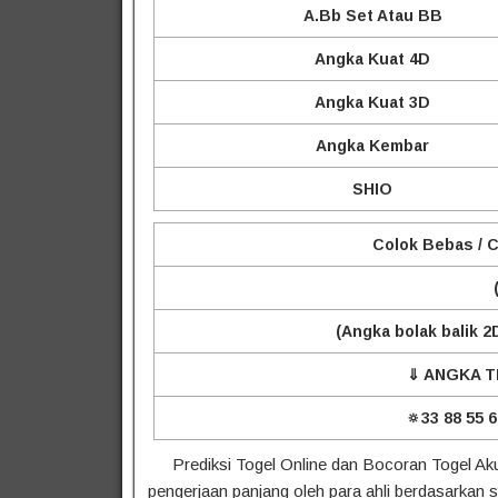
A.Bb Set Atau BB
Angka Kuat 4D
Angka Kuat 3D
Angka Kembar
SHIO
Colok Bebas / C
(Angka bolak balik 2
⇓ ANGKA TP
🔅33 88 55 6
Prediksi Togel Online dan Bocoran Togel Aku
pengerjaan panjang oleh para ahli berdasarkan st