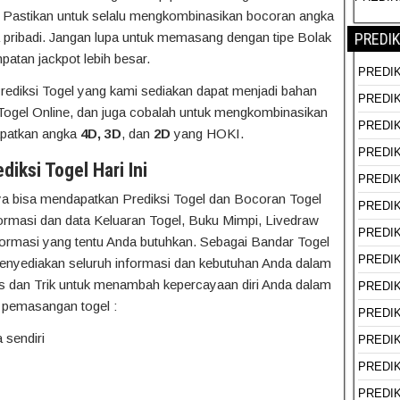
 Pastikan untuk selalu mengkombinasikan bocoran angka
pribadi. Jangan lupa untuk memasang dengan tipe Bolak
PREDIK
patan jackpot lebih besar.
PREDI
ediksi Togel yang kami sediakan dapat menjadi bahan
PREDI
ogel Online, dan juga cobalah untuk mengkombinasikan
PREDI
apatkan angka
4D, 3D
, dan
2D
yang HOKI.
PREDI
diksi Togel Hari Ini
PREDIK
anya bisa mendapatkan Prediksi Togel dan Bocoran Togel
PREDIK
ormasi dan data Keluaran Togel, Buku Mimpi, Livedraw
PREDIK
nformasi yang tentu Anda butuhkan. Sebagai Bandar Togel
PREDI
enyediakan seluruh informasi dan kebutuhan Anda dalam
ps dan Trik untuk menambah kepercayaan diri Anda dalam
PREDI
 pemasangan togel :
PREDI
 sendiri
PREDI
PREDI
PREDI