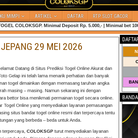
KU MIMPI
ARTIKEL
DAFTAR
RTP SLOT GACOR
SGP. Minimal Deposit Rp. 5.000,- | Minimal bet 100 PE
DAFTA
 JEPANG 29 MEI 2026
N
elamat Datang di Situs Prediksi Togel Online Akurat dan
oto Gelap ini telah lama menarik perhatian dan banyak
BAN
mainan togel dimainkan dengan memasang taruhan angka
aerah masing – masing. Namun sekarang ini dengan
BANDA
a bettor bisa menikmati permainan togel secara online.
r Togel Online yang menyediakan layanan pemasangan
ing situs bandar togel online resmi dan terpercaya tentu
tungan yang berbeda – beda untuk Anda.
n terpercaya,
COLOKSGP
turut menyediakan layanan