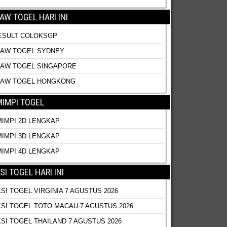
AW TOGEL HARI INI
RESULT COLOKSGP
RAW TOGEL SYDNEY
RAW TOGEL SINGAPORE
RAW TOGEL HONGKONG
MIMPI TOGEL
MIMPI 2D LENGKAP
MIMPI 3D LENGKAP
MIMPI 4D LENGKAP
SI TOGEL HARI INI
SI TOGEL VIRGINIA 7 AGUSTUS 2026
SI TOGEL TOTO MACAU 7 AGUSTUS 2026
SI TOGEL THAILAND 7 AGUSTUS 2026