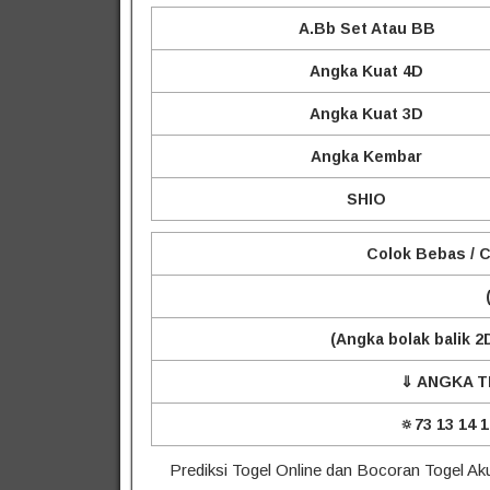
A.Bb Set Atau BB
Angka Kuat 4D
Angka Kuat 3D
Angka Kembar
SHIO
Colok Bebas / C
(Angka bolak balik 2
⇓ ANGKA TP
🔅73 13 14 1
Prediksi Togel Online dan Bocoran Togel Aku