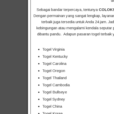
d
Sebagai bandar terpercaya, tentunya
COLOK
Dengan permainan yang sangat lengkap, layanan
terbaik juga tersedia untuk Anda 24 jam. Jad
kebingungan atau mengalami kendala seputar
dibantu pandu. Adapun pasaran togel terbaik y
Togel Virginia
Togel Kentucky
Togel Carolina
Togel Oregon
Togel Thailand
Togel Cambodia
Togel Bullseye
Togel Sydney
Togel China
Togel Korea