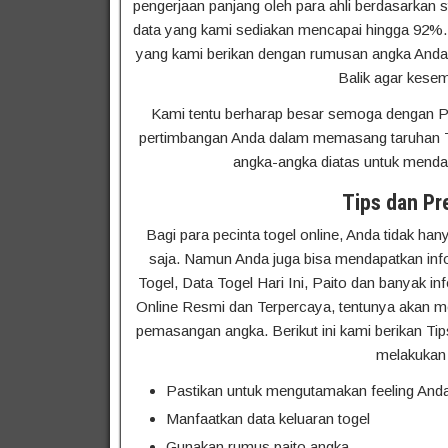
pengerjaan panjang oleh para ahli berdasarkan st
data yang kami sediakan mencapai hingga 92%.
yang kami berikan dengan rumusan angka Anda 
Balik agar kesem
Kami tentu berharap besar semoga dengan Pr
pertimbangan Anda dalam memasang taruhan T
angka-angka diatas untuk mend
Tips dan Pre
Bagi para pecinta togel online, Anda tidak h
saja. Namun Anda juga bisa mendapatkan inf
Togel, Data Togel Hari Ini, Paito dan banyak i
Online Resmi dan Terpercaya, tentunya akan m
pemasangan angka. Berikut ini kami berikan Ti
melakukan
Pastikan untuk mengutamakan feeling Anda
Manfaatkan data keluaran togel
Gunakan rumus paito angka