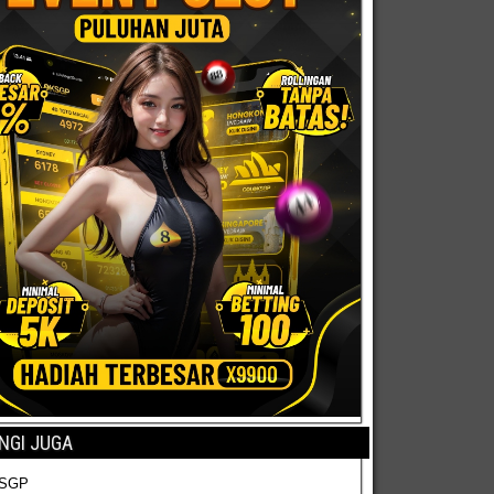
NGI JUGA
SGP