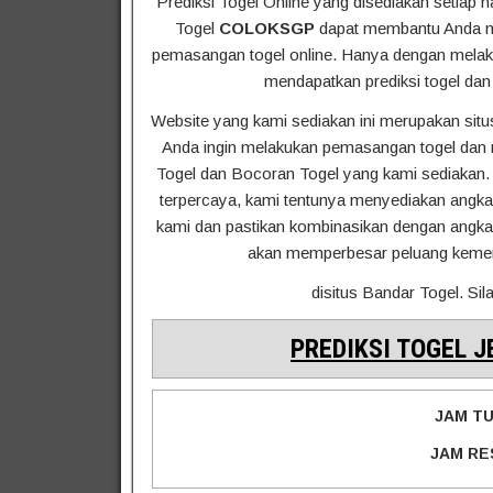
Prediksi Togel Online yang disediakan setiap 
Togel
COLOKSGP
dapat membantu Anda m
pemasangan togel online. Hanya dengan melaku
mendapatkan prediksi togel dan 
Website yang kami sediakan ini merupakan situs p
Anda ingin melakukan pemasangan togel dan m
Togel dan Bocoran Togel yang kami sediakan. 
terpercaya, kami tentunya menyediakan angka t
kami dan pastikan kombinasikan dengan angka 
akan memperbesar peluang kemen
disitus Bandar Togel. Sil
PREDIKSI TOGEL 
JAM TU
JAM RES