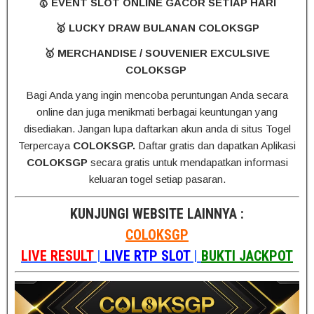
🥇 EVENT SLOT ONLINE GACOR SETIAP HARI
🥇 LUCKY DRAW BULANAN COLOKSGP
🥇 MERCHANDISE / SOUVENIER EXCULSIVE
COLOKSGP
Bagi Anda yang ingin mencoba peruntungan Anda secara
online dan juga menikmati berbagai keuntungan yang
disediakan. Jangan lupa daftarkan akun anda di situs Togel
Terpercaya
COLOKSGP.
Daftar gratis dan dapatkan Aplikasi
COLOKSGP
secara gratis untuk mendapatkan informasi
keluaran togel setiap pasaran.
KUNJUNGI WEBSITE LAINNYA :
COLOKSGP
LIVE RESULT
|
LIVE RTP SLOT
|
BUKTI JACKPOT