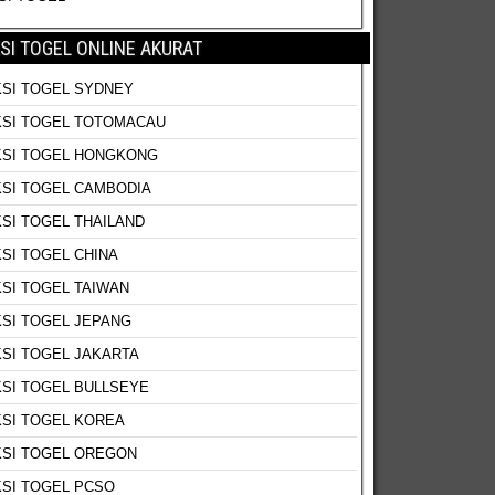
SI TOGEL ONLINE AKURAT
KSI TOGEL SYDNEY
KSI TOGEL TOTOMACAU
KSI TOGEL HONGKONG
KSI TOGEL CAMBODIA
SI TOGEL THAILAND
SI TOGEL CHINA
SI TOGEL TAIWAN
KSI TOGEL JEPANG
KSI TOGEL JAKARTA
KSI TOGEL BULLSEYE
KSI TOGEL KOREA
KSI TOGEL OREGON
KSI TOGEL PCSO