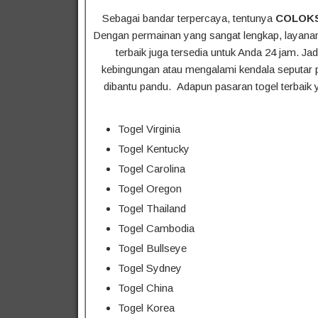
Sebagai bandar terpercaya, tentunya
COLOK
Dengan permainan yang sangat lengkap, layanan
terbaik juga tersedia untuk Anda 24 jam. Jad
kebingungan atau mengalami kendala seputar
dibantu pandu. Adapun pasaran togel terbaik y
Togel Virginia
Togel Kentucky
Togel Carolina
Togel Oregon
Togel Thailand
Togel Cambodia
Togel Bullseye
Togel Sydney
Togel China
Togel Korea