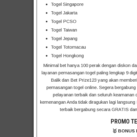
Togel Singapore
Togel Jakarta
Togel PCSO
Togel Taiwan
Togel Jepang
Togel Totomacau
Togel Hongkong
Minimal bet hanya 100 perak dengan diskon dan
layanan pemasangan togel paling lengkap 9 dig
Balik dan Bet Prize123 yang akan member
pemasangan togel online. Segera bergabun
pelayanan terbaik dan seluruh keamanan 
kemenangan Anda tidak diragukan lagi langsung
terbaik bergabung secara GRATIS dan 
PROMO TE
🥇 BONUS