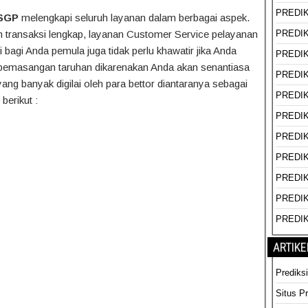
PREDIK
SGP
melengkapi seluruh layanan dalam berbagai aspek.
 transaksi lengkap, layanan Customer Service pelayanan
PREDIK
i bagi Anda pemula juga tidak perlu khawatir jika Anda
PREDIK
 pemasangan taruhan dikarenakan Anda akan senantiasa
PREDIK
ang banyak digilai oleh para bettor diantaranya sebagai
PREDIK
berikut :
PREDIK
PREDIK
PREDIK
PREDIK
PREDI
PREDIK
ARTIKE
Prediks
Situs P