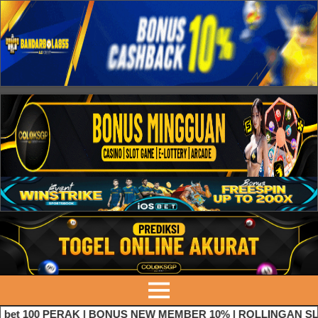
et 100 PERAK | BONUS NEW MEMBER 10% | ROLLINGAN SLOT