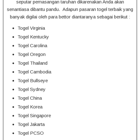
seputar pemasangan taruhan dikarenakan Anda akan
senantiasa dibantu pandu. Adapun pasaran togel terbaik yang
banyak digilai oleh para bettor diantaranya sebagai berikut :
Togel Virginia
Togel Kentucky
Togel Carolina
Togel Oregon
Togel Thailand
Togel Cambodia
Togel Bullseye
Togel Sydney
Togel China
Togel Korea
Togel Singapore
Togel Jakarta
Togel PCSO