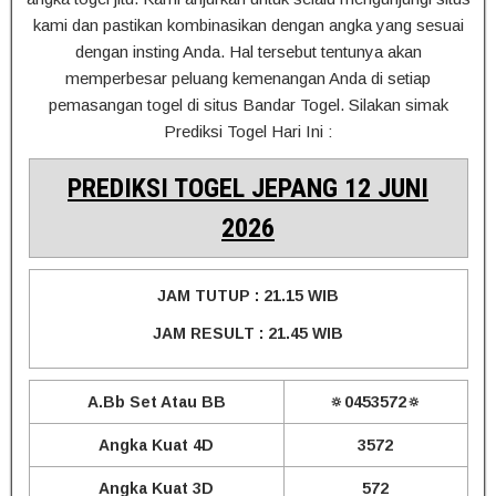
kami dan pastikan kombinasikan dengan angka yang sesuai
dengan insting Anda. Hal tersebut tentunya akan
memperbesar peluang kemenangan Anda di setiap
pemasangan togel di situs Bandar Togel. Silakan simak
Prediksi Togel Hari Ini :
PREDIKSI TOGEL JEPANG 12 JUNI
2026
JAM TUTUP : 21.15 WIB
JAM RESULT : 21.45 WIB
A.Bb Set Atau BB
🔅0453572🔅
Angka Kuat 4D
3572
Angka Kuat 3D
572