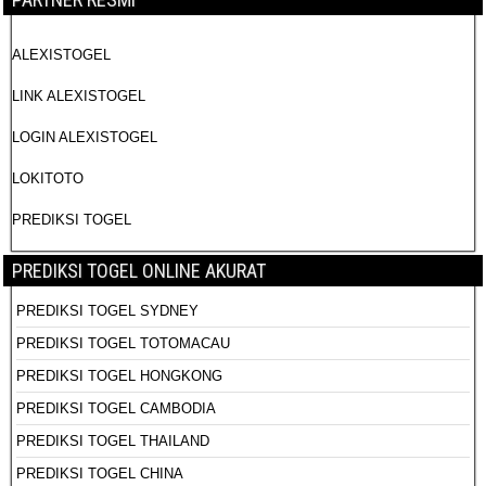
ALEXISTOGEL
LINK ALEXISTOGEL
LOGIN ALEXISTOGEL
LOKITOTO
PREDIKSI TOGEL
PREDIKSI TOGEL ONLINE AKURAT
PREDIKSI TOGEL SYDNEY
PREDIKSI TOGEL TOTOMACAU
PREDIKSI TOGEL HONGKONG
PREDIKSI TOGEL CAMBODIA
PREDIKSI TOGEL THAILAND
PREDIKSI TOGEL CHINA