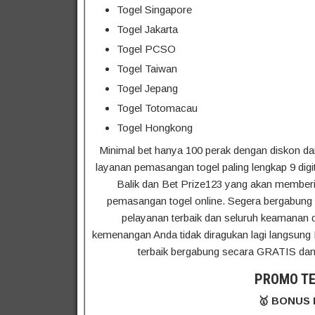
Togel Singapore
Togel Jakarta
Togel PCSO
Togel Taiwan
Togel Jepang
Togel Totomacau
Togel Hongkong
Minimal bet hanya 100 perak dengan diskon dan
layanan pemasangan togel paling lengkap 9 dig
Balik dan Bet Prize123 yang akan member
pemasangan togel online. Segera bergabun
pelayanan terbaik dan seluruh keamanan 
kemenangan Anda tidak diragukan lagi langsung
terbaik bergabung secara GRATIS dan 
PROMO TE
🥇 BONUS