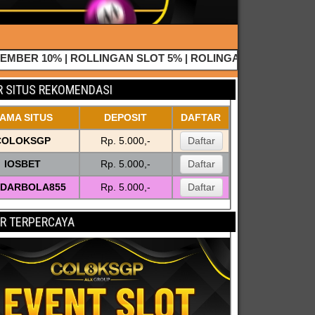
R 10% | ROLLINGAN SLOT 5% | ROLINGAN CASINO 0.75% | R
R SITUS REKOMENDASI
AMA SITUS
DEPOSIT
DAFTAR
COLOKSGP
Rp. 5.000,-
Daftar
IOSBET
Rp. 5.000,-
Daftar
DARBOLA855
Rp. 5.000,-
Daftar
R TERPERCAYA