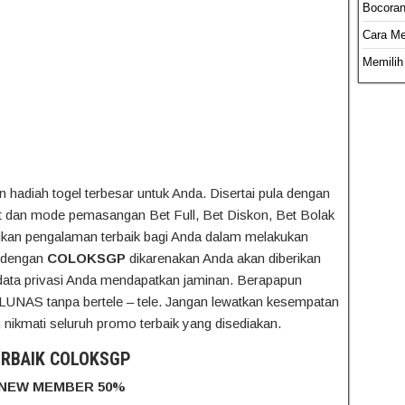
Bocoran
Cara Me
Memilih
 hadiah togel terbesar untuk Anda. Disertai pula dengan
it dan mode pemasangan Bet Full, Bet Diskon, Bet Bolak
ikan pengalaman terbaik bagi Anda dalam melakukan
g dengan
COLOKSGP
dikarenakan Anda akan diberikan
data privasi Anda mendapatkan jaminan. Berapapun
 LUNAS tanpa bertele – tele. Jangan lewatkan kesempatan
nikmati seluruh promo terbaik yang disediakan.
RBAIK COLOKSGP
 NEW MEMBER 50%