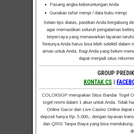
Pasang angka keberuntungan Anda
Gunakan tafsir mimpi / data buku mimpi
Selain tips diatas, pastikan Anda bergabung 
agar memastikan seluruh pengalaman betting 
terpercaya yang menawarkan layanan taruh
Tentunya Anda harus bisa lebih selektif dalam
aman untuk Anda. Bagi Anda yang belum menem
dapat menjadi situs rekomen
GROUP PREDIK
KONTAK CS
|
FACEB
COLOKSGP merupakan Situs Bandar Togel Onl
togel resmi dalam 1 akun untuk Anda. Tidak h
Online Gacor dan Live Casino Online dapat
deposit hanya Rp. 5.000,- dengan layanan transa
dan QRIS Tanpa Biaya yang bisa mendukung A
d