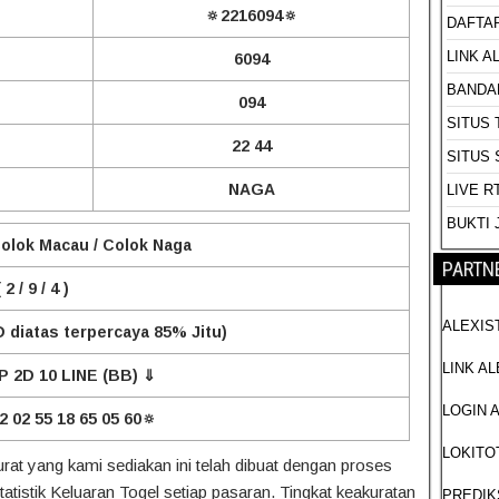
🔅2216094🔅
DAFTA
LINK A
6094
BANDA
094
SITUS 
22 44
SITUS 
NAGA
LIVE R
BUKTI
olok Macau / Colok Naga
PARTN
( 2 / 9 / 4 )
ALEXIS
D diatas terpercaya 85% Jitu)
LINK A
 2D 10 LINE (BB) ⇓
LOGIN 
2 02 55 18 65 05 60🔅
LOKITO
rat yang kami sediakan ini telah dibuat dengan proses
atistik Keluaran Togel setiap pasaran. Tingkat keakuratan
PREDIK