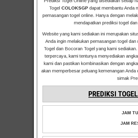
Prediksi Togel Online yang disediakan setiap 
Togel
COLOKSGP
dapat membantu Anda m
pemasangan togel online. Hanya dengan melaku
mendapatkan prediksi togel dan 
Website yang kami sediakan ini merupakan situs p
Anda ingin melakukan pemasangan togel dan m
Togel dan Bocoran Togel yang kami sediakan. 
terpercaya, kami tentunya menyediakan angka t
kami dan pastikan kombinasikan dengan angka 
akan memperbesar peluang kemenangan Anda di 
simak Pred
PREDIKSI TOGEL
JAM TU
JAM RES