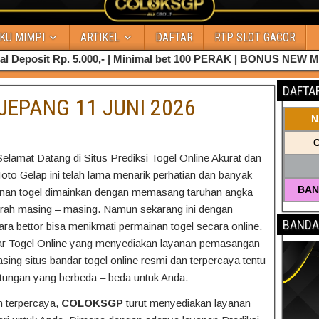
KU MIMPI
ARTIKEL
DAFTAR
RTP SLOT GACOR
p. 5.000,- | Minimal bet 100 PERAK | BONUS NEW MEMBE
DAFTA
 JEPANG 11 JUNI 2026
N
Selamat Datang di Situs Prediksi Togel Online Akurat dan
oto Gelap ini telah lama menarik perhatian dan banyak
BAN
mainan togel dimainkan dengan memasang taruhan angka
aerah masing – masing. Namun sekarang ini dengan
BANDA
a bettor bisa menikmati permainan togel secara online.
r Togel Online yang menyediakan layanan pemasangan
ing situs bandar togel online resmi dan terpercaya tentu
tungan yang berbeda – beda untuk Anda.
n terpercaya,
COLOKSGP
turut menyediakan layanan