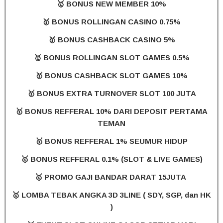
🥇 BONUS NEW MEMBER 10%
🥇 BONUS ROLLINGAN CASINO 0.75%
🥇 BONUS CASHBACK CASINO 5%
🥇 BONUS ROLLINGAN SLOT GAMES 0.5%
🥇 BONUS CASHBACK SLOT GAMES 10%
🥇 BONUS EXTRA TURNOVER SLOT 100 JUTA
🥇 BONUS REFFERAL 10% DARI DEPOSIT PERTAMA
TEMAN
🥇 BONUS REFFERAL 1% SEUMUR HIDUP
🥇 BONUS REFFERAL 0.1% (SLOT & LIVE GAMES)
🥇 PROMO GAJI BANDAR DARAT 15JUTA
🥇 LOMBA TEBAK ANGKA 3D 3LINE ( SDY, SGP, dan HK
)