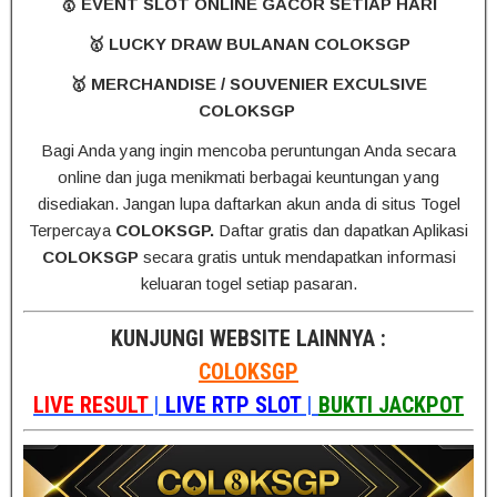
🥇 EVENT SLOT ONLINE GACOR SETIAP HARI
🥇 LUCKY DRAW BULANAN COLOKSGP
🥇 MERCHANDISE / SOUVENIER EXCULSIVE
COLOKSGP
Bagi Anda yang ingin mencoba peruntungan Anda secara
online dan juga menikmati berbagai keuntungan yang
disediakan. Jangan lupa daftarkan akun anda di situs Togel
Terpercaya
COLOKSGP.
Daftar gratis dan dapatkan Aplikasi
COLOKSGP
secara gratis untuk mendapatkan informasi
keluaran togel setiap pasaran.
KUNJUNGI WEBSITE LAINNYA :
COLOKSGP
LIVE RESULT
|
LIVE RTP SLOT
|
BUKTI JACKPOT