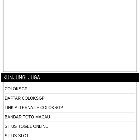
KUNJUNGI JUGA
COLOKSGP
DAFTAR COLOKSGP
LINK ALTERNATIF COLOKSGP
BANDAR TOTO MACAU
SITUS TOGEL ONLINE
SITUS SLOT