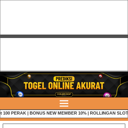
t 100 PERAK | BONUS NEW MEMBER 10% | ROLLINGAN SLOT 