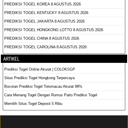
PREDIKSI TOGEL KOREA 8 AGUSTUS 2026
PREDIKSI TOGEL KENTUCKY 8 AGUSTUS 2026
PREDIKSI TOGEL JAKARTA 8 AGUSTUS 2026
PREDIKSI TOGEL HONGKONG LOTTO 8 AGUSTUS 2026
PREDIKSI TOGEL CHINA 8 AGUSTUS 2026
PREDIKSI TOGEL CAROLINA 8 AGUSTUS 2026
ARTIKEL
Prediksi Togel Online Akurat | COLOKSGP
Situs Prediksi Togel Hongkong Terpercaya
Bocoran Prediksi Togel Totomacau Akurat 99%
Cara Menang Togel Dengan Rumus Paito Prediksi Togel
Memilih Situs Togel Deposit 5 Ribu
PREDIKSI COLOKSGP RESMI © 2022