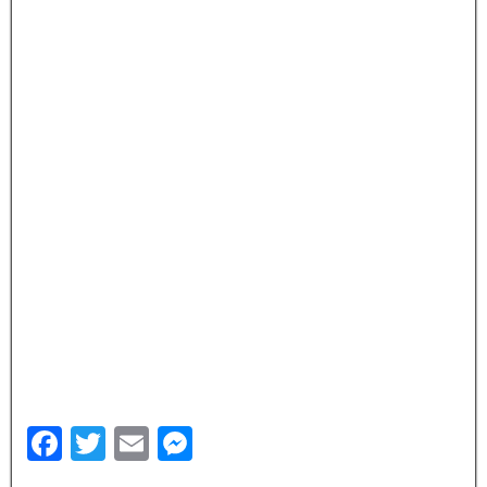
F
T
E
M
a
wi
m
e