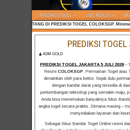
PREDIKSI TOGEL
LIVE RESULT
BU
DATANG DI PREDIKSI TOGEL COLOKSGP. Minimal Deposit R
PREDIKSI TOGEL
ADM GOLD
PREDIKSI TOGEL JAKARTA 5 JULI 2026
– S
Resmi
COLOKSGP
. Permainan Togel atau T
dimainkan oleh para bettor. Sejak dulu per
dengan bandar darat yang tersedia di d
perkembangan teknologi yang semakin maju, par
Anda bisa menemukan banyaknya Situs Banda
angka togel secara praktis. Dimana masing – mas
menyediakan layanan dan keun
Sebagai Situs Bandar Togel Online resmi da