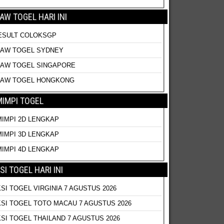
AW TOGEL HARI INI
RESULT COLOKSGP
RAW TOGEL SYDNEY
RAW TOGEL SINGAPORE
RAW TOGEL HONGKONG
MIMPI TOGEL
MIMPI 2D LENGKAP
MIMPI 3D LENGKAP
MIMPI 4D LENGKAP
SI TOGEL HARI INI
SI TOGEL VIRGINIA 7 AGUSTUS 2026
SI TOGEL TOTO MACAU 7 AGUSTUS 2026
SI TOGEL THAILAND 7 AGUSTUS 2026