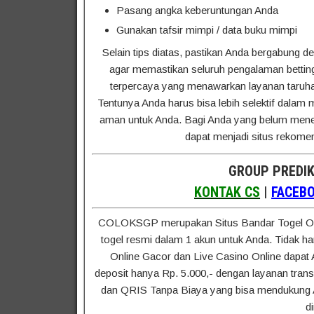
Pasang angka keberuntungan Anda
Gunakan tafsir mimpi / data buku mimpi
Selain tips diatas, pastikan Anda bergabung 
agar memastikan seluruh pengalaman betting 
terpercaya yang menawarkan layanan taruh
Tentunya Anda harus bisa lebih selektif dalam
aman untuk Anda. Bagi Anda yang belum menem
dapat menjadi situs rekomen
GROUP PREDIK
KONTAK CS
|
FACEB
COLOKSGP merupakan Situs Bandar Togel Onl
togel resmi dalam 1 akun untuk Anda. Tidak h
Online Gacor dan Live Casino Online dapat
deposit hanya Rp. 5.000,- dengan layanan transa
dan QRIS Tanpa Biaya yang bisa mendukung A
d