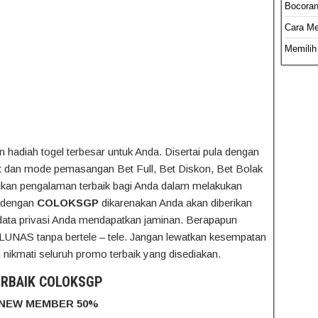
Bocoran
Cara Me
Memilih
 hadiah togel terbesar untuk Anda. Disertai pula dengan
it dan mode pemasangan Bet Full, Bet Diskon, Bet Bolak
ikan pengalaman terbaik bagi Anda dalam melakukan
g dengan
COLOKSGP
dikarenakan Anda akan diberikan
data privasi Anda mendapatkan jaminan. Berapapun
 LUNAS tanpa bertele – tele. Jangan lewatkan kesempatan
nikmati seluruh promo terbaik yang disediakan.
RBAIK COLOKSGP
 NEW MEMBER 50%