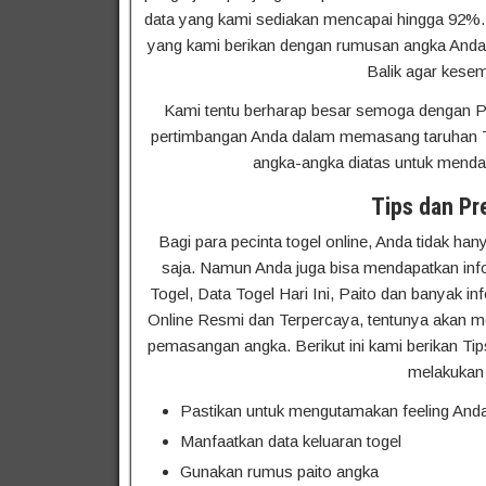
data yang kami sediakan mencapai hingga 92%.
yang kami berikan dengan rumusan angka Anda 
Balik agar kesem
Kami tentu berharap besar semoga dengan Pr
pertimbangan Anda dalam memasang taruhan T
angka-angka diatas untuk mend
Tips dan Pre
Bagi para pecinta togel online, Anda tidak h
saja. Namun Anda juga bisa mendapatkan inf
Togel, Data Togel Hari Ini, Paito dan banyak i
Online Resmi dan Terpercaya, tentunya akan m
pemasangan angka. Berikut ini kami berikan Ti
melakukan
Pastikan untuk mengutamakan feeling Anda
Manfaatkan data keluaran togel
Gunakan rumus paito angka