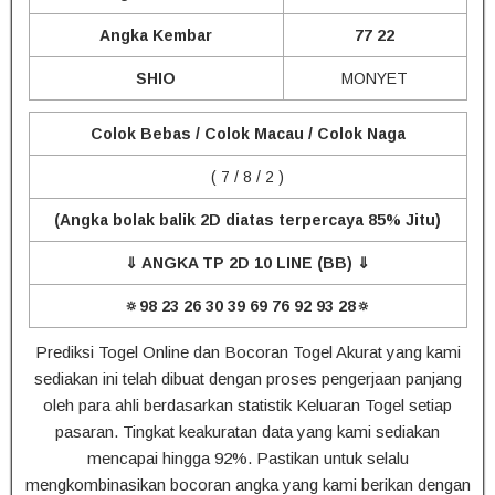
Angka Kembar
77 22
SHIO
MONYET
Colok Bebas / Colok Macau / Colok Naga
( 7 / 8 / 2 )
(Angka bolak balik 2D diatas terpercaya 85% Jitu)
⇓ ANGKA TP 2D 10 LINE (BB) ⇓
🔅98 23 26 30 39 69 76 92 93 28
🔅
Prediksi Togel Online dan Bocoran Togel Akurat yang kami
sediakan ini telah dibuat dengan proses pengerjaan panjang
oleh para ahli berdasarkan statistik Keluaran Togel setiap
pasaran. Tingkat keakuratan data yang kami sediakan
mencapai hingga 92%. Pastikan untuk selalu
mengkombinasikan bocoran angka yang kami berikan dengan