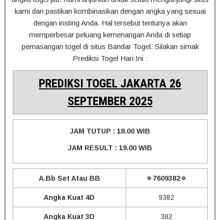
kami dan pastikan kombinasikan dengan angka yang sesuai
dengan insting Anda. Hal tersebut tentunya akan
memperbesar peluang kemenangan Anda di setiap
pemasangan togel di situs Bandar Togel. Silakan simak
Prediksi Togel Hari Ini :
PREDIKSI TOGEL JAKARTA 26
SEPTEMBER 2025
JAM TUTUP : 18.00 WIB
JAM RESULT : 19.00 WIB
A.Bb Set Atau BB
🔅7609382🔅
Angka Kuat 4D
9382
Angka Kuat 3D
382