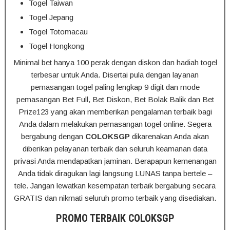
Togel Taiwan
Togel Jepang
Togel Totomacau
Togel Hongkong
Minimal bet hanya 100 perak dengan diskon dan hadiah togel
terbesar untuk Anda. Disertai pula dengan layanan
pemasangan togel paling lengkap 9 digit dan mode
pemasangan Bet Full, Bet Diskon, Bet Bolak Balik dan Bet
Prize123 yang akan memberikan pengalaman terbaik bagi
Anda dalam melakukan pemasangan togel online. Segera
bergabung dengan
COLOKSGP
dikarenakan Anda akan
diberikan pelayanan terbaik dan seluruh keamanan data
privasi Anda mendapatkan jaminan. Berapapun kemenangan
Anda tidak diragukan lagi langsung LUNAS tanpa bertele –
tele. Jangan lewatkan kesempatan terbaik bergabung secara
GRATIS dan nikmati seluruh promo terbaik yang disediakan.
PROMO TERBAIK COLOKSGP