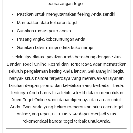
pemasangan togel :
Pastikan untuk mengutamakan feeling Anda sendiri
Manfaatkan data keluaran togel
Gunakan rumus paito angka
Pasang angka keberuntungan Anda
Gunakan tafsir mimpi / data buku mimpi
Selain tips diatas, pastikan Anda bergabung dengan Situs
Bandar Togel Online Resmi dan Terpercaya agar memastikan
seluruh pengalaman betting Anda lancar. Sekarang ini begitu
banyak situs bandar terpercaya yang menawarkan layanan
taruhan dengan promo dan kelebihan yang berbeda – beda.
Tentunya Anda harus bisa lebih selektif dalam menentukan
Agen Togel Online yang dapat dipercaya dan aman untuk
Anda. Bagi Anda yang belum menemukan situs agen togel
online yang tepat,
COLOKSGP
dapat menjadi situs
rekomendasi bandar togel terbaik untuk Anda.