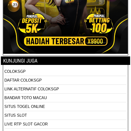
KUNJUNGI JUGA
COLOKSGP
DAFTAR COLOKSGP
LINK ALTERNATIF COLOKSGP
BANDAR TOTO MACAU
SITUS TOGEL ONLINE
SITUS SLOT
LIVE RTP SLOT GACOR