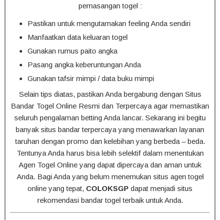
pemasangan togel :
Pastikan untuk mengutamakan feeling Anda sendiri
Manfaatkan data keluaran togel
Gunakan rumus paito angka
Pasang angka keberuntungan Anda
Gunakan tafsir mimpi / data buku mimpi
Selain tips diatas, pastikan Anda bergabung dengan Situs
Bandar Togel Online Resmi dan Terpercaya agar memastikan
seluruh pengalaman betting Anda lancar. Sekarang ini begitu
banyak situs bandar terpercaya yang menawarkan layanan
taruhan dengan promo dan kelebihan yang berbeda – beda.
Tentunya Anda harus bisa lebih selektif dalam menentukan
Agen Togel Online yang dapat dipercaya dan aman untuk
Anda. Bagi Anda yang belum menemukan situs agen togel
online yang tepat,
COLOKSGP
dapat menjadi situs
rekomendasi bandar togel terbaik untuk Anda.