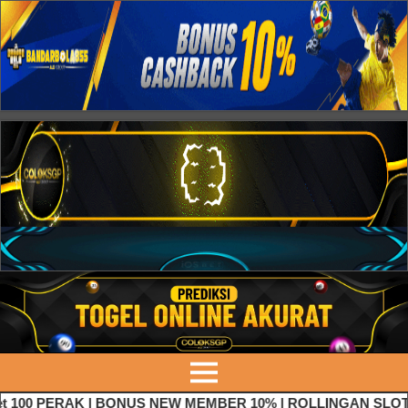
100 PERAK | BONUS NEW MEMBER 10% | ROLLINGAN SLOT 5%