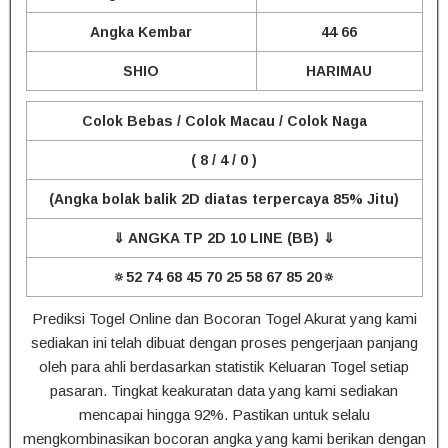
Angka Kembar
44 66
SHIO
HARIMAU
Colok Bebas / Colok Macau / Colok Naga
( 8 / 4 / 0 )
(Angka bolak balik 2D diatas terpercaya 85% Jitu)
⇓ ANGKA TP 2D 10 LINE (BB) ⇓
🔅52 74 68 45 70 25 58 67 85 20🔅
Prediksi Togel Online dan Bocoran Togel Akurat yang kami
sediakan ini telah dibuat dengan proses pengerjaan panjang
oleh para ahli berdasarkan statistik Keluaran Togel setiap
pasaran. Tingkat keakuratan data yang kami sediakan
mencapai hingga 92%. Pastikan untuk selalu
mengkombinasikan bocoran angka yang kami berikan dengan