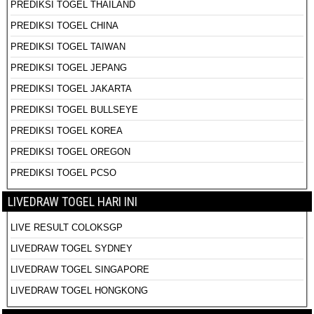
PREDIKSI TOGEL THAILAND
PREDIKSI TOGEL CHINA
PREDIKSI TOGEL TAIWAN
PREDIKSI TOGEL JEPANG
PREDIKSI TOGEL JAKARTA
PREDIKSI TOGEL BULLSEYE
PREDIKSI TOGEL KOREA
PREDIKSI TOGEL OREGON
PREDIKSI TOGEL PCSO
LIVEDRAW TOGEL HARI INI
LIVE RESULT COLOKSGP
LIVEDRAW TOGEL SYDNEY
LIVEDRAW TOGEL SINGAPORE
LIVEDRAW TOGEL HONGKONG