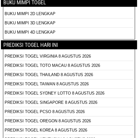
BUKU MIMPI TOGEL
BUKU MIMPI 2D LENGKAP
BUKU MIMPI 3D LENGKAP
BUKU MIMPI 4D LENGKAP
PREDIKSI TOGEL HARI INI
PREDIKSI TOGEL VIRGINIA 8 AGUSTUS 2026
PREDIKSI TOGEL TOTO MACAU 8 AGUSTUS 2026
PREDIKSI TOGEL THAILAND 8 AGUSTUS 2026
PREDIKSI TOGEL TAIWAN 8 AGUSTUS 2026
PREDIKSI TOGEL SYDNEY LOTTO 8 AGUSTUS 2026
PREDIKSI TOGEL SINGAPORE 8 AGUSTUS 2026
PREDIKSI TOGEL PCSO 8 AGUSTUS 2026
PREDIKSI TOGEL OREGON 8 AGUSTUS 2026
PREDIKSI TOGEL KOREA 8 AGUSTUS 2026