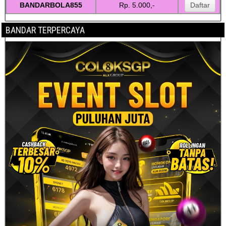
BANDARBOLA855
k
Rp. 5.000,-
Daftar
BANDAR TERPERCAYA