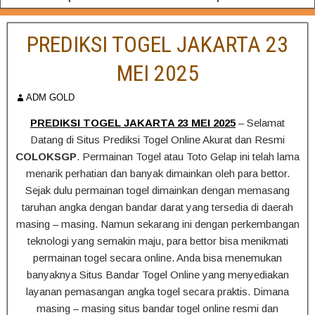
PREDIKSI TOGEL JAKARTA 23
MEI 2025
ADM GOLD
PREDIKSI TOGEL JAKARTA 23 MEI 2025
– Selamat
Datang di Situs Prediksi Togel Online Akurat dan Resmi
COLOKSGP
. Permainan Togel atau Toto Gelap ini telah lama
menarik perhatian dan banyak dimainkan oleh para bettor.
Sejak dulu permainan togel dimainkan dengan memasang
taruhan angka dengan bandar darat yang tersedia di daerah
masing – masing. Namun sekarang ini dengan perkembangan
teknologi yang semakin maju, para bettor bisa menikmati
permainan togel secara online. Anda bisa menemukan
banyaknya Situs Bandar Togel Online yang menyediakan
layanan pemasangan angka togel secara praktis. Dimana
masing – masing situs bandar togel online resmi dan