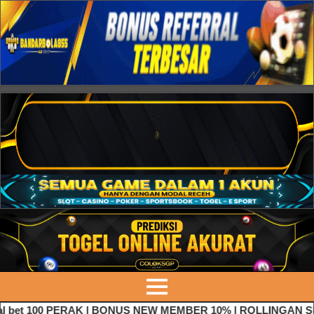
bet 100 PERAK | BONUS NEW MEMBER 10% | ROLLINGAN SLOT