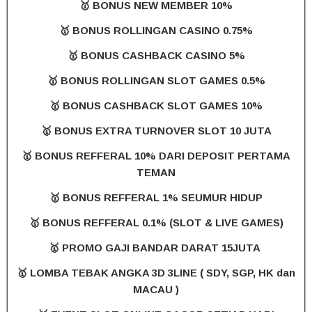
🥇 BONUS NEW MEMBER 10%
🥇 BONUS ROLLINGAN CASINO 0.75%
🥇 BONUS CASHBACK CASINO 5%
🥇 BONUS ROLLINGAN SLOT GAMES 0.5%
🥇 BONUS CASHBACK SLOT GAMES 10%
🥇 BONUS EXTRA TURNOVER SLOT 10 JUTA
🥇 BONUS REFFERAL 10% DARI DEPOSIT PERTAMA
TEMAN
🥇 BONUS REFFERAL 1% SEUMUR HIDUP
🥇 BONUS REFFERAL 0.1% (SLOT & LIVE GAMES)
🥇 PROMO GAJI BANDAR DARAT 15JUTA
🥇 LOMBA TEBAK ANGKA 3D 3LINE ( SDY, SGP, HK dan
MACAU )