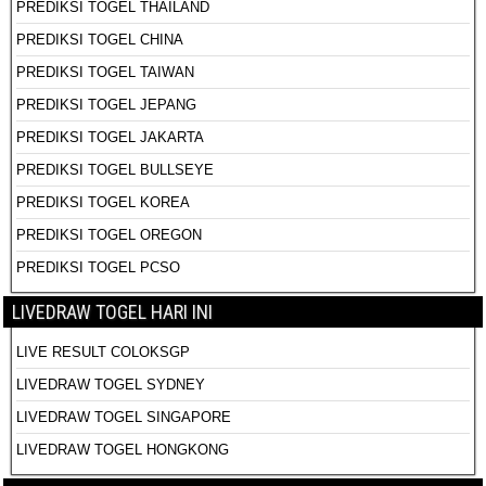
PREDIKSI TOGEL THAILAND
PREDIKSI TOGEL CHINA
PREDIKSI TOGEL TAIWAN
PREDIKSI TOGEL JEPANG
PREDIKSI TOGEL JAKARTA
PREDIKSI TOGEL BULLSEYE
PREDIKSI TOGEL KOREA
PREDIKSI TOGEL OREGON
PREDIKSI TOGEL PCSO
LIVEDRAW TOGEL HARI INI
LIVE RESULT COLOKSGP
LIVEDRAW TOGEL SYDNEY
LIVEDRAW TOGEL SINGAPORE
LIVEDRAW TOGEL HONGKONG