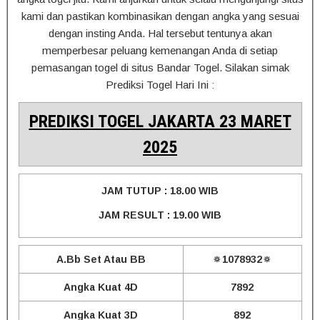
kami dan pastikan kombinasikan dengan angka yang sesuai
dengan insting Anda. Hal tersebut tentunya akan
memperbesar peluang kemenangan Anda di setiap
pemasangan togel di situs Bandar Togel. Silakan simak
Prediksi Togel Hari Ini :
PREDIKSI TOGEL JAKARTA 23 MARET
2025
JAM TUTUP : 18.00 WIB
JAM RESULT : 19.00 WIB
A.Bb Set Atau BB
🔅1078932🔅
Angka Kuat 4D
7892
Angka Kuat 3D
892