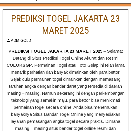
PREDIKSI TOGEL JAKARTA 23
MARET 2025
ADM GOLD
PREDIKSI TOGEL JAKARTA 23 MARET 2025
– Selamat
Datang di Situs Prediksi Togel Online Akurat dan Resmi
COLOKSGP
. Permainan Togel atau Toto Gelap ini telah lama
menarik perhatian dan banyak dimainkan oleh para bettor.
Sejak dulu permainan togel dimainkan dengan memasang
taruhan angka dengan bandar darat yang tersedia di daerah
masing – masing. Namun sekarang ini dengan perkembangan
teknologi yang semakin maju, para bettor bisa menikmati
permainan togel secara online. Anda bisa menemukan
banyaknya Situs Bandar Togel Online yang menyediakan
layanan pemasangan angka togel secara praktis. Dimana
masing – masing situs bandar togel online resmi dan