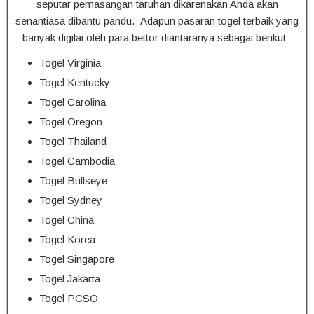
seputar pemasangan taruhan dikarenakan Anda akan
senantiasa dibantu pandu. Adapun pasaran togel terbaik yang
banyak digilai oleh para bettor diantaranya sebagai berikut :
Togel Virginia
Togel Kentucky
Togel Carolina
Togel Oregon
Togel Thailand
Togel Cambodia
Togel Bullseye
Togel Sydney
Togel China
Togel Korea
Togel Singapore
Togel Jakarta
Togel PCSO