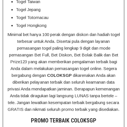
Togel Taiwan
Togel Jepang
Togel Totomacau
Togel Hongkong
Minimal bet hanya 100 perak dengan diskon dan hadiah togel
terbesar untuk Anda. Disertai pula dengan layanan
pemasangan togel paling lengkap 9 digit dan mode
pemasangan Bet Full, Bet Diskon, Bet Bolak Balik dan Bet
Prize123 yang akan memberikan pengalaman terbaik bagi
Anda dalam melakukan pemasangan togel online. Segera
bergabung dengan
COLOKSGP
dikarenakan Anda akan
diberikan pelayanan terbaik dan seluruh keamanan data
privasi Anda mendapatkan jaminan. Berapapun kemenangan
Anda tidak diragukan lagi langsung LUNAS tanpa bertele –
tele. Jangan lewatkan kesempatan terbaik bergabung secara
GRATIS dan nikmati seluruh promo terbaik yang disediakan.
PROMO TERBAIK COLOKSGP