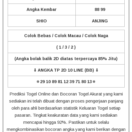
Angka Kembar
88 99
SHIO
ANJING
Colok Bebas / Colok Macau / Colok Naga
( 1 / 3 / 2 )
(Angka bolak balik 2D diatas terpercaya 85% Jitu)
⇓ ANGKA TP 2D 10 LINE (BB) ⇓
🔅29 10 89 81 12 39 71 80 13🔅
Prediksi Togel Online dan Bocoran Togel Akurat yang kami
sediakan ini telah dibuat dengan proses pengerjaan panjang
oleh para ahli berdasarkan statistik Keluaran Togel setiap
pasaran. Tingkat keakuratan data yang kami sediakan
mencapai hingga 92%. Pastikan untuk selalu
mengkombinasikan bocoran angka yang kami berikan dengan