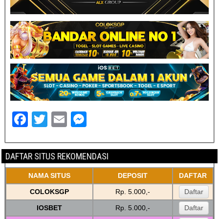
F
T
E
M
a
wi
m
e
c
tt
ail
ss
DAFTAR SITUS REKOMENDASI
e
er
e
NAMA SITUS
DEPOSIT
DAFTAR
b
n
COLOKSGP
Rp. 5.000,-
Daftar
o
g
IOSBET
Rp. 5.000,-
Daftar
o
er