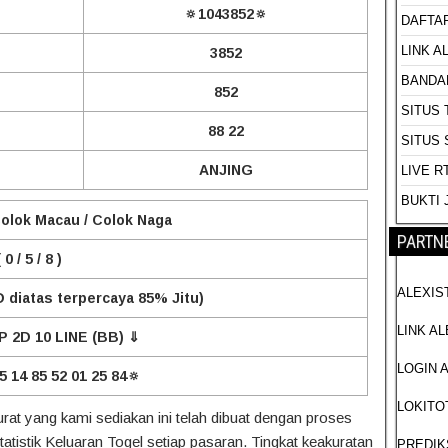
🔅1043852🔅
DAFTA
LINK A
3852
BANDA
852
SITUS 
88 22
SITUS 
ANJING
LIVE R
BUKTI
olok Macau / Colok Naga
PARTN
( 0 / 5 / 8 )
ALEXIS
D diatas terpercaya 85% Jitu)
LINK A
 2D 10 LINE (BB) ⇓
LOGIN 
5 14 85 52 01 25 84🔅
LOKITO
rat yang kami sediakan ini telah dibuat dengan proses
atistik Keluaran Togel setiap pasaran. Tingkat keakuratan
PREDIK