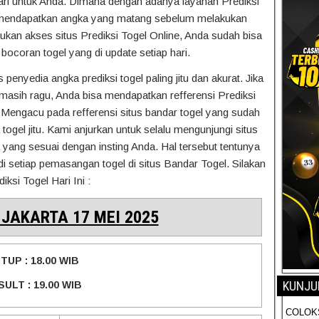
hari untuk Anda. Dimana dengan adanya layanan Prediksi
endapatkan angka yang matang sebelum melakukan
kan akses situs Prediksi Togel Online, Anda sudah bisa
bocoran togel yang di update setiap hari.
enyedia angka prediksi togel paling jitu dan akurat. Jika
asih ragu, Anda bisa mendapatkan refferensi Prediksi
Mengacu pada refferensi situs bandar togel yang sudah
ogel jitu. Kami anjurkan untuk selalu mengunjungi situs
yang sesuai dengan insting Anda. Hal tersebut tentunya
setiap pemasangan togel di situs Bandar Togel. Silakan
iksi Togel Hari Ini :
 JAKARTA 17 MEI 2025
TUP : 18.00 WIB
KUNJU
ULT : 19.00 WIB
COLOK