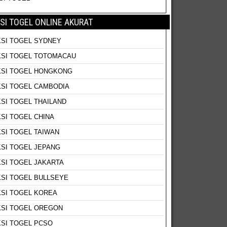
SI TOGEL ONLINE AKURAT
KSI TOGEL SYDNEY
KSI TOGEL TOTOMACAU
KSI TOGEL HONGKONG
KSI TOGEL CAMBODIA
SI TOGEL THAILAND
SI TOGEL CHINA
SI TOGEL TAIWAN
KSI TOGEL JEPANG
KSI TOGEL JAKARTA
KSI TOGEL BULLSEYE
KSI TOGEL KOREA
KSI TOGEL OREGON
KSI TOGEL PCSO