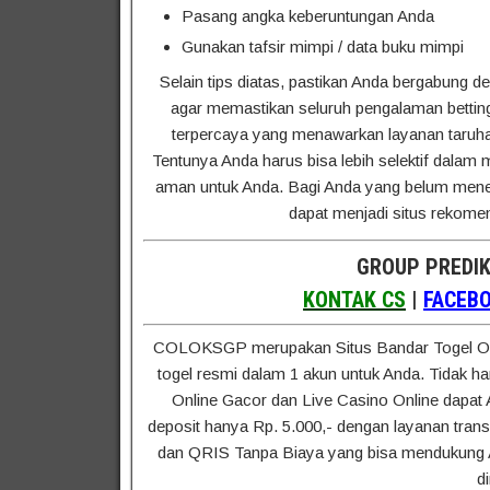
Pasang angka keberuntungan Anda
Gunakan tafsir mimpi / data buku mimpi
Selain tips diatas, pastikan Anda bergabung 
agar memastikan seluruh pengalaman betting 
terpercaya yang menawarkan layanan taruh
Tentunya Anda harus bisa lebih selektif dalam
aman untuk Anda. Bagi Anda yang belum menem
dapat menjadi situs rekomen
GROUP PREDIK
KONTAK CS
|
FACEB
COLOKSGP merupakan Situs Bandar Togel Onl
togel resmi dalam 1 akun untuk Anda. Tidak h
Online Gacor dan Live Casino Online dapat
deposit hanya Rp. 5.000,- dengan layanan transa
dan QRIS Tanpa Biaya yang bisa mendukung A
d