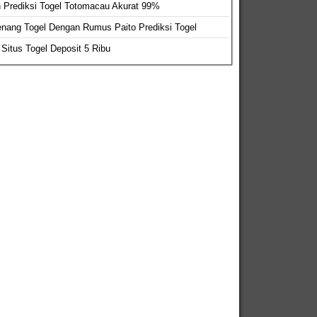
 Prediksi Togel Totomacau Akurat 99%
nang Togel Dengan Rumus Paito Prediksi Togel
 Situs Togel Deposit 5 Ribu