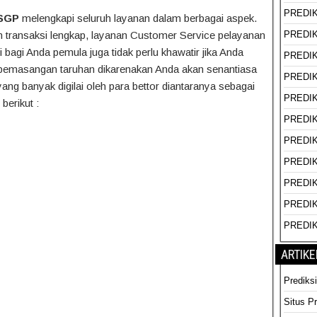
PREDIK
SGP
melengkapi seluruh layanan dalam berbagai aspek.
 transaksi lengkap, layanan Customer Service pelayanan
PREDIK
i bagi Anda pemula juga tidak perlu khawatir jika Anda
PREDIK
 pemasangan taruhan dikarenakan Anda akan senantiasa
PREDIK
ang banyak digilai oleh para bettor diantaranya sebagai
PREDIK
berikut :
PREDIK
PREDIK
PREDIK
PREDI
PREDIK
PREDIK
ARTIKE
Prediks
Situs P