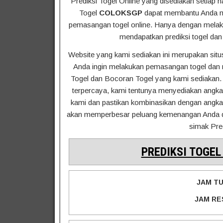
Prediksi Togel Online yang disediakan setiap 
Togel
COLOKSGP
dapat membantu Anda m
pemasangan togel online. Hanya dengan melaku
mendapatkan prediksi togel dan 
Website yang kami sediakan ini merupakan situs p
Anda ingin melakukan pemasangan togel dan m
Togel dan Bocoran Togel yang kami sediakan. 
terpercaya, kami tentunya menyediakan angka t
kami dan pastikan kombinasikan dengan angka 
akan memperbesar peluang kemenangan Anda di 
simak Pred
PREDIKSI TOGEL
JAM TU
JAM RES