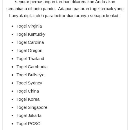
seputar pemasangan taruhan dikarenakan Anda akan
senantiasa dibantu pandu. Adapun pasaran togel terbaik yang
banyak digilai oleh para bettor diantaranya sebagai berikut :
Togel Virginia
Togel Kentucky
Togel Carolina
Togel Oregon
Togel Thailand
Togel Cambodia
Togel Bullseye
Togel Sydney
Togel China
Togel Korea
Togel Singapore
Togel Jakarta
Togel PCSO