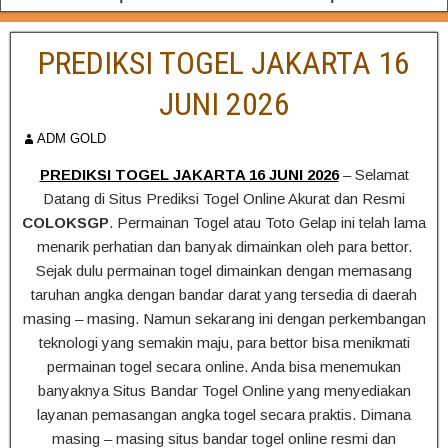
PREDIKSI TOGEL JAKARTA 16
JUNI 2026
ADM GOLD
PREDIKSI TOGEL JAKARTA 16 JUNI 2026
– Selamat
Datang di Situs Prediksi Togel Online Akurat dan Resmi
COLOKSGP
. Permainan Togel atau Toto Gelap ini telah lama
menarik perhatian dan banyak dimainkan oleh para bettor.
Sejak dulu permainan togel dimainkan dengan memasang
taruhan angka dengan bandar darat yang tersedia di daerah
masing – masing. Namun sekarang ini dengan perkembangan
teknologi yang semakin maju, para bettor bisa menikmati
permainan togel secara online. Anda bisa menemukan
banyaknya Situs Bandar Togel Online yang menyediakan
layanan pemasangan angka togel secara praktis. Dimana
masing – masing situs bandar togel online resmi dan