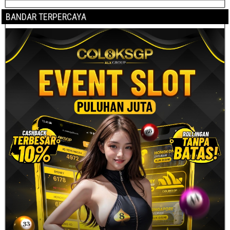
BANDAR TERPERCAYA