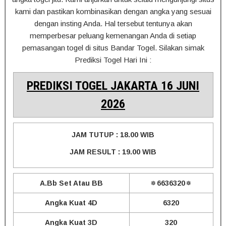
kami dan pastikan kombinasikan dengan angka yang sesuai
dengan insting Anda. Hal tersebut tentunya akan
memperbesar peluang kemenangan Anda di setiap
pemasangan togel di situs Bandar Togel. Silakan simak
Prediksi Togel Hari Ini :
PREDIKSI TOGEL JAKARTA 16 JUNI
2026
JAM TUTUP : 18.00 WIB
JAM RESULT : 19.00 WIB
A.Bb Set Atau BB
🔅6636320🔅
Angka Kuat 4D
6320
Angka Kuat 3D
320