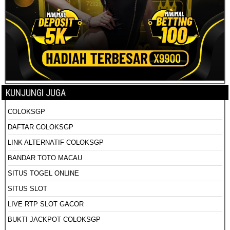
KUNJUNGI JUGA
COLOKSGP
DAFTAR COLOKSGP
LINK ALTERNATIF COLOKSGP
BANDAR TOTO MACAU
SITUS TOGEL ONLINE
SITUS SLOT
LIVE RTP SLOT GACOR
BUKTI JACKPOT COLOKSGP