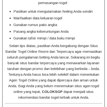
pemasangan togel :
Pastikan untuk mengutamakan feeling Anda sendiri
Manfaatkan data keluaran togel
Gunakan rumus paito angka
Pasang angka keberuntungan Anda
Gunakan tafsir mimpi / data buku mimpi
Selain tips diatas, pastikan Anda bergabung dengan Situs
Bandar Togel Online Resmi dan Terpercaya agar memastikan
seluruh pengalaman betting Anda lancar. Sekarang ini begitu
banyak situs bandar terpercaya yang menawarkan layanan
taruhan dengan promo dan kelebihan yang berbeda – beda.
Tentunya Anda harus bisa lebih selektif dalam menentukan
Agen Togel Online yang dapat dipercaya dan aman untuk
Anda. Bagi Anda yang belum menemukan situs agen togel
online yang tepat,
COLOKSGP
dapat menjadi situs
rekomendasi bandar togel terbaik untuk Anda.