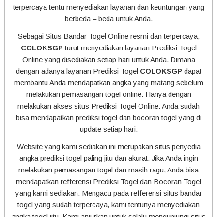
terpercaya tentu menyediakan layanan dan keuntungan yang
berbeda – beda untuk Anda.
Sebagai Situs Bandar Togel Online resmi dan terpercaya,
COLOKSGP
turut menyediakan layanan Prediksi Togel
Online yang disediakan setiap hari untuk Anda. Dimana
dengan adanya layanan Prediksi Togel
COLOKSGP
dapat
membantu Anda mendapatkan angka yang matang sebelum
melakukan pemasangan togel online. Hanya dengan
melakukan akses situs Prediksi Togel Online, Anda sudah
bisa mendapatkan prediksi togel dan bocoran togel yang di
update setiap hari.
Website yang kami sediakan ini merupakan situs penyedia
angka prediksi togel paling jitu dan akurat. Jika Anda ingin
melakukan pemasangan togel dan masih ragu, Anda bisa
mendapatkan refferensi Prediksi Togel dan Bocoran Togel
yang kami sediakan. Mengacu pada refferensi situs bandar
togel yang sudah terpercaya, kami tentunya menyediakan
angka togel jitu. Kami anjurkan untuk selalu mengunjungi situs