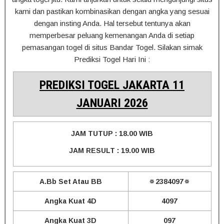
kami dan pastikan kombinasikan dengan angka yang sesuai
dengan insting Anda. Hal tersebut tentunya akan
memperbesar peluang kemenangan Anda di setiap
pemasangan togel di situs Bandar Togel. Silakan simak
Prediksi Togel Hari Ini :
PREDIKSI TOGEL JAKARTA 11
JANUARI 2026
JAM TUTUP : 18.00 WIB
JAM RESULT : 19.00 WIB
A.Bb Set Atau BB
🔅2384097🔅
Angka Kuat 4D
4097
Angka Kuat 3D
097