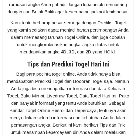
rumusan angka Anda pribadi. Jangan lupa untuk memasang
dengan tipe Bolak Balik agar kesempatan jackpot lebih besar.
Kami tentu berharap besar semoga dengan Prediksi Togel
yang kami sediakan dapat menjadi bahan pertimbangan Anda
dalam memasang taruhan Togel Online, dan juga cobalah
untuk mengkombinasikan angka-angka diatas untuk
mendapatkan angka
4D, 3D
, dan
2D
yang HOKI.
Tips dan Prediksi Togel Hari Ini
Bagi para pecinta togel online, Anda tidak hanya bisa
mendapatkan Prediksi Togel dan Bocoran Togel saja. Namun
Anda juga bisa mendapatkan informasi dan data Keluaran
Togel, Buku Mimpi, Livedraw Togel, Data Togel Hari Ini, Paito
dan banyak informasi yang tentu Anda butuhkan. Sebagai
Bandar Togel Online Resmi dan Terpercaya, tentunya akan
menyediakan seluruh informasi dan kebutuhan Anda dalam
pemasangan angka. Berikut ini kami berikan Tips dan Trik
untuk menambah kepercayaan diri Anda dalam melakukan