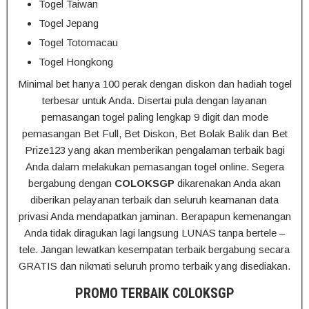
Togel Taiwan
Togel Jepang
Togel Totomacau
Togel Hongkong
Minimal bet hanya 100 perak dengan diskon dan hadiah togel
terbesar untuk Anda. Disertai pula dengan layanan
pemasangan togel paling lengkap 9 digit dan mode
pemasangan Bet Full, Bet Diskon, Bet Bolak Balik dan Bet
Prize123 yang akan memberikan pengalaman terbaik bagi
Anda dalam melakukan pemasangan togel online. Segera
bergabung dengan
COLOKSGP
dikarenakan Anda akan
diberikan pelayanan terbaik dan seluruh keamanan data
privasi Anda mendapatkan jaminan. Berapapun kemenangan
Anda tidak diragukan lagi langsung LUNAS tanpa bertele –
tele. Jangan lewatkan kesempatan terbaik bergabung secara
GRATIS dan nikmati seluruh promo terbaik yang disediakan.
PROMO TERBAIK COLOKSGP