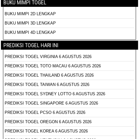
BUKU MIMPI TOGEL
BUKU MIMPI 2D LENGKAP
BUKU MIMPI 3D LENGKAP
BUKU MIMPI 4D LENGKAP
PREDIKSI TOGEL HARI INI
PREDIKSI TOGEL VIRGINIA 6 AGUSTUS 2026
PREDIKSI TOGEL TOTO MACAU 6 AGUSTUS 2026
PREDIKSI TOGEL THAILAND 6 AGUSTUS 2026
PREDIKSI TOGEL TAIWAN 6 AGUSTUS 2026
PREDIKSI TOGEL SYDNEY LOTTO 6 AGUSTUS 2026
PREDIKSI TOGEL SINGAPORE 6 AGUSTUS 2026
PREDIKSI TOGEL PCSO 6 AGUSTUS 2026
PREDIKSI TOGEL OREGON 6 AGUSTUS 2026
PREDIKSI TOGEL KOREA 6 AGUSTUS 2026