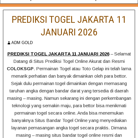
PREDIKSI TOGEL JAKARTA 11
JANUARI 2026
ADM GOLD
PREDIKSI TOGEL JAKARTA 11 JANUARI 2026
– Selamat
Datang di Situs Prediksi Togel Online Akurat dan Resmi
COLOKSGP
. Permainan Togel atau Toto Gelap ini telah lama
menarik perhatian dan banyak dimainkan oleh para bettor.
Sejak dulu permainan togel dimainkan dengan memasang
taruhan angka dengan bandar darat yang tersedia di daerah
masing – masing. Namun sekarang ini dengan perkembangan
teknologi yang semakin maju, para bettor bisa menikmati
permainan togel secara online. Anda bisa menemukan
banyaknya Situs Bandar Togel Online yang menyediakan
layanan pemasangan angka togel secara praktis. Dimana
masing – masing situs bandar togel online resmi dan