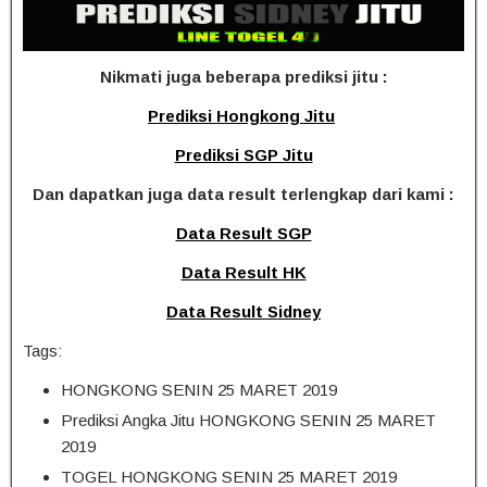
Nikmati juga beberapa prediksi jitu :
Prediksi Hongkong Jitu
Prediksi SGP Jitu
Dan dapatkan juga data result terlengkap dari kami :
Data Result SGP
Data Result HK
Data Result Sidney
Tags:
HONGKONG SENIN 25 MARET 2019
Prediksi Angka Jitu HONGKONG SENIN 25 MARET
2019
TOGEL HONGKONG SENIN 25 MARET 2019