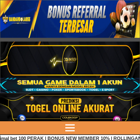
imal bet 100 PERAK | BONUS NEW MEMBER 10% | ROLLINGAN