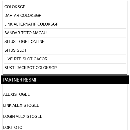
COLOKSGP
DAFTAR COLOKSGP
LINK ALTERNATIF COLOKSGP
BANDAR TOTO MACAU
SITUS TOGEL ONLINE
SITUS SLOT
LIVE RTP SLOT GACOR
BUKTI JACKPOT COLOKSGP
PARTNER RESMI
ALEXISTOGEL
LINK ALEXISTOGEL
LOGIN ALEXISTOGEL
LOKITOTO