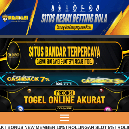
ERAK | BONUS NEW MEMBER 10% | ROLLINGAN SLOT 5% | ROL