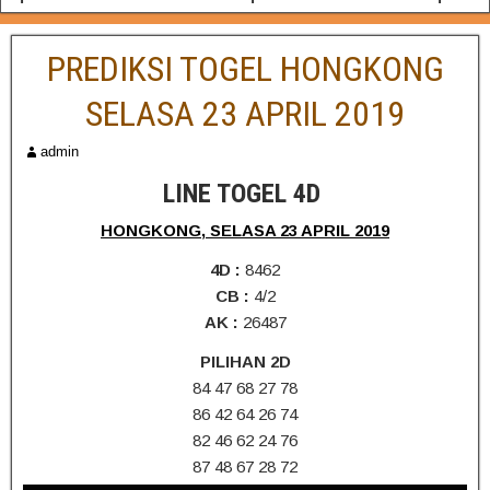
PREDIKSI TOGEL HONGKONG
SELASA 23 APRIL 2019
admin
LINE TOGEL 4D
HONGKONG, SELASA 23 APRIL 2019
4D :
8462
CB :
4/2
AK :
26487
PILIHAN 2D
84 47 68 27 78
86 42 64 26 74
82 46 62 24 76
87 48 67 28 72