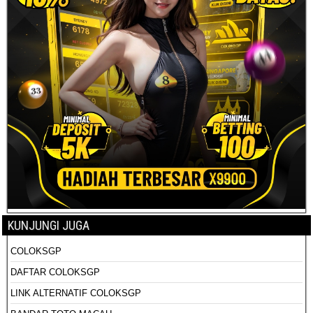
KUNJUNGI JUGA
COLOKSGP
DAFTAR COLOKSGP
LINK ALTERNATIF COLOKSGP