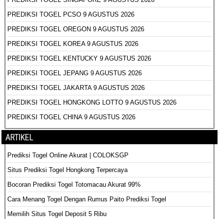
PREDIKSI TOGEL PCSO 9 AGUSTUS 2026
PREDIKSI TOGEL OREGON 9 AGUSTUS 2026
PREDIKSI TOGEL KOREA 9 AGUSTUS 2026
PREDIKSI TOGEL KENTUCKY 9 AGUSTUS 2026
PREDIKSI TOGEL JEPANG 9 AGUSTUS 2026
PREDIKSI TOGEL JAKARTA 9 AGUSTUS 2026
PREDIKSI TOGEL HONGKONG LOTTO 9 AGUSTUS 2026
PREDIKSI TOGEL CHINA 9 AGUSTUS 2026
ARTIKEL
Prediksi Togel Online Akurat | COLOKSGP
Situs Prediksi Togel Hongkong Terpercaya
Bocoran Prediksi Togel Totomacau Akurat 99%
Cara Menang Togel Dengan Rumus Paito Prediksi Togel
Memilih Situs Togel Deposit 5 Ribu