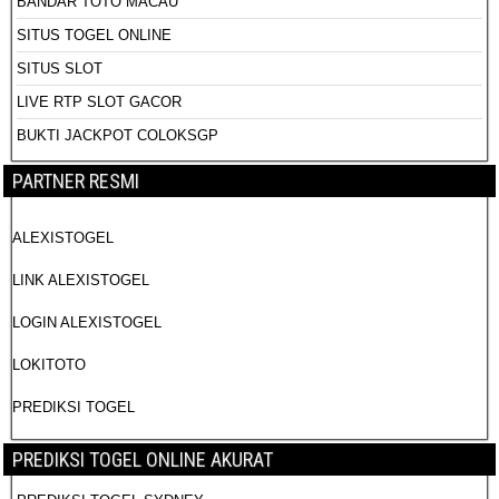
BANDAR TOTO MACAU
SITUS TOGEL ONLINE
SITUS SLOT
LIVE RTP SLOT GACOR
BUKTI JACKPOT COLOKSGP
PARTNER RESMI
ALEXISTOGEL
LINK ALEXISTOGEL
LOGIN ALEXISTOGEL
LOKITOTO
PREDIKSI TOGEL
PREDIKSI TOGEL ONLINE AKURAT