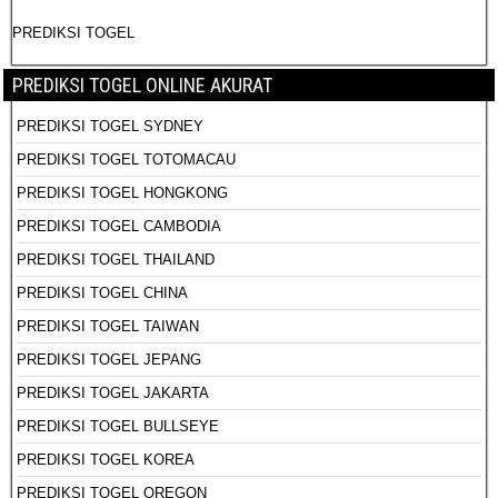
PREDIKSI TOGEL
PREDIKSI TOGEL ONLINE AKURAT
PREDIKSI TOGEL SYDNEY
PREDIKSI TOGEL TOTOMACAU
PREDIKSI TOGEL HONGKONG
PREDIKSI TOGEL CAMBODIA
PREDIKSI TOGEL THAILAND
PREDIKSI TOGEL CHINA
PREDIKSI TOGEL TAIWAN
PREDIKSI TOGEL JEPANG
PREDIKSI TOGEL JAKARTA
PREDIKSI TOGEL BULLSEYE
PREDIKSI TOGEL KOREA
PREDIKSI TOGEL OREGON