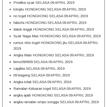
Prediksi syair SELASA 09 APRIL 2019
totojitu HONGKONG SELASA 09 APRIL 2019
no togel HONGKONG SELASA 09 APRIL 2019
fabiofa HONGKONG SELASA 09 APRIL 2019
datuk ringgit HONGKONG SELASA 09 APRIL 2019
Syair Naga Mas HONGKONG SELASA 09 APRIL 2019
rumus shio togel HONGKONG jitu SELASA 09 APRIL
2019
Angka Main HONGKONG SELASA 09 APRIL 2019
bimo090909 SELASA 09 APRIL 2019
capjikia SELASA 09 APRIL 2019
09 kiageng SELASA 09 APRIL 2019
Angka tolak SELASA 09 APRIL 2019
Ramalan Keluaran togel SELASA 09 APRIL 2019
angka ajaib HONGKONG SELASA 09 APRIL 2019
angka ramalan ompu songgu SELASA 09 APRIL 2019