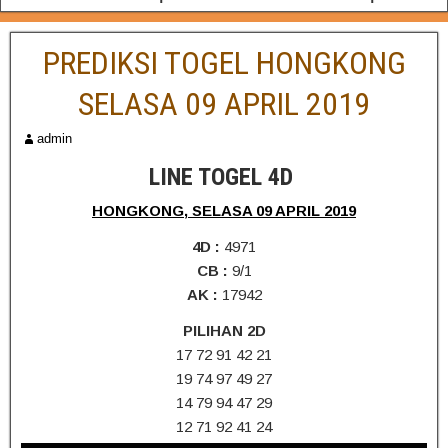
PREDIKSI TOGEL HONGKONG
SELASA 09 APRIL 2019
admin
LINE TOGEL 4D
HONGKONG, SELASA 09 APRIL 2019
4D :
4971
CB :
9/1
AK :
17942
PILIHAN 2D
17 72 91 42 21
19 74 97 49 27
14 79 94 47 29
12 71 92 41 24