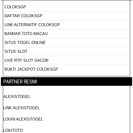
COLOKSGP
DAFTAR COLOKSGP
LINK ALTERNATIF COLOKSGP
BANDAR TOTO MACAU
SITUS TOGEL ONLINE
SITUS SLOT
LIVE RTP SLOT GACOR
BUKTI JACKPOT COLOKSGP
PARTNER RESMI
ALEXISTOGEL
LINK ALEXISTOGEL
LOGIN ALEXISTOGEL
LOKITOTO