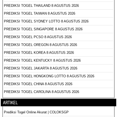
PREDIKSI TOGEL THAILAND 8 AGUSTUS 2026
PREDIKSI TOGEL TAIWAN 8 AGUSTUS 2026
PREDIKSI TOGEL SYDNEY LOTTO 8 AGUSTUS 2026
PREDIKSI TOGEL SINGAPORE 8 AGUSTUS 2026
PREDIKSI TOGEL PCSO 8 AGUSTUS 2026
PREDIKSI TOGEL OREGON 8 AGUSTUS 2026
PREDIKSI TOGEL KOREA 8 AGUSTUS 2026
PREDIKSI TOGEL KENTUCKY 8 AGUSTUS 2026
PREDIKSI TOGEL JAKARTA 8 AGUSTUS 2026
PREDIKSI TOGEL HONGKONG LOTTO 8 AGUSTUS 2026
PREDIKSI TOGEL CHINA 8 AGUSTUS 2026
PREDIKSI TOGEL CAROLINA 8 AGUSTUS 2026
ARTIKEL
Prediksi Togel Online Akurat | COLOKSGP