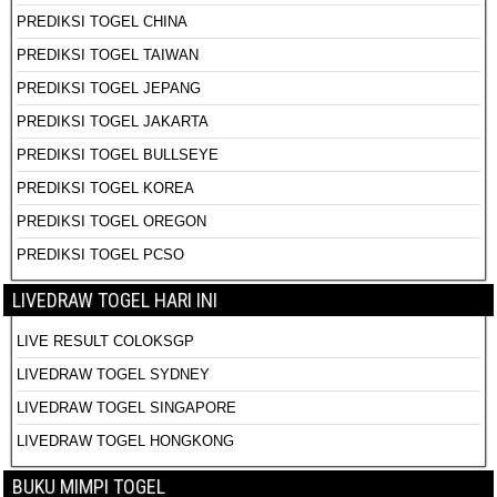
PREDIKSI TOGEL CHINA
PREDIKSI TOGEL TAIWAN
PREDIKSI TOGEL JEPANG
PREDIKSI TOGEL JAKARTA
PREDIKSI TOGEL BULLSEYE
PREDIKSI TOGEL KOREA
PREDIKSI TOGEL OREGON
PREDIKSI TOGEL PCSO
LIVEDRAW TOGEL HARI INI
LIVE RESULT COLOKSGP
LIVEDRAW TOGEL SYDNEY
LIVEDRAW TOGEL SINGAPORE
LIVEDRAW TOGEL HONGKONG
BUKU MIMPI TOGEL