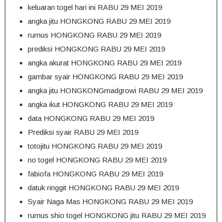
keluaran togel hari ini RABU 29 MEI 2019
angka jitu HONGKONG RABU 29 MEI 2019
rumus HONGKONG RABU 29 MEI 2019
prediksi HONGKONG RABU 29 MEI 2019
angka akurat HONGKONG RABU 29 MEI 2019
gambar syair HONGKONG RABU 29 MEI 2019
angka jitu HONGKONGmadgrowi RABU 29 MEI 2019
angka ikut HONGKONG RABU 29 MEI 2019
data HONGKONG RABU 29 MEI 2019
Prediksi syair RABU 29 MEI 2019
totojitu HONGKONG RABU 29 MEI 2019
no togel HONGKONG RABU 29 MEI 2019
fabiofa HONGKONG RABU 29 MEI 2019
datuk ringgit HONGKONG RABU 29 MEI 2019
Syair Naga Mas HONGKONG RABU 29 MEI 2019
rumus shio togel HONGKONG jitu RABU 29 MEI 2019