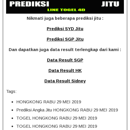
Nikmati juga beberapa prediksi jitu :
Prediksi SYD Jitu
Prediksi SGP Jitu
Dan dapatkan juga data result terlengkap dari kami :
Data Result SGP
Data Result HK
Data Result Sidney
Tags:
HONGKONG RABU 29 MEI 2019
Prediksi Angka Jitu HONGKONG RABU 29 MEI 2019
TOGEL HONGKONG RABU 29 MEI 2019
TOGEL HONGKONG RABU 29 MEI 2019