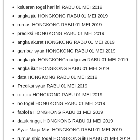
keluaran togel hari ini RABU 01 MEI 2019
angka jitu HONGKONG RABU 01 MEI 2019
rumus HONGKONG RABU 01 MEI 2019
prediksi HONGKONG RABU 01 MEI 2019
angka akurat HONGKONG RABU 01 MEI 2019
gambar syair HONGKONG RABU 01 MEI 2019
angka jitu HONGKONGmadgrowi RABU 01 MEI 2019
angka ikut HONGKONG RABU 01 MEI 2019
data HONGKONG RABU 01 MEI 2019
Prediksi syair RABU 01 MEI 2019
totojitu HONGKONG RABU 01 MEI 2019
no togel HONGKONG RABU 01 MEI 2019
fabiofa HONGKONG RABU 01 MEI 2019
datuk ringgit HONGKONG RABU 01 MEI 2019
Syair Naga Mas HONGKONG RABU 01 MEI 2019
rumus shio togel HONGKONG jitu RABU 01 MEI 2019