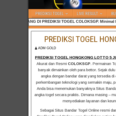
PREDIKSI TOGEL
LIVE RESULT
BU
ATANG DI PREDIKSI TOGEL COLOKSGP. Minimal Deposit Rp.
PREDIKSI TOGEL HON
ADM GOLD
PREDIKSI TOGEL HONGKONG LOTTO 5 JU
Akurat dan Resmi
COLOKSGP
. Permainan To
banyak dimainkan oleh para bettor. Sejak du
angka dengan bandar darat yang tersedia d
perkembangan teknologi yang semakin maju, par
Anda bisa menemukan banyaknya Situs Banda
angka togel secara praktis. Dimana masing – mas
menyediakan layanan dan keun
Sebagai Situs Bandar Togel Online resmi da