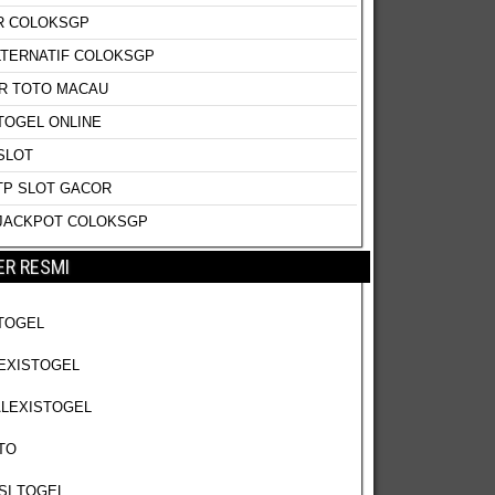
R COLOKSGP
LTERNATIF COLOKSGP
R TOTO MACAU
TOGEL ONLINE
SLOT
TP SLOT GACOR
 JACKPOT COLOKSGP
ER RESMI
TOGEL
LEXISTOGEL
ALEXISTOGEL
TO
SI TOGEL