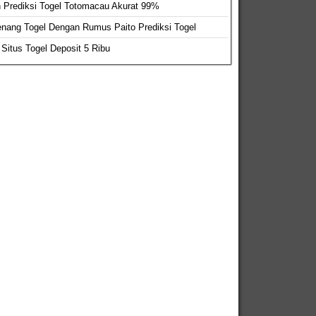
 Prediksi Togel Totomacau Akurat 99%
nang Togel Dengan Rumus Paito Prediksi Togel
 Situs Togel Deposit 5 Ribu