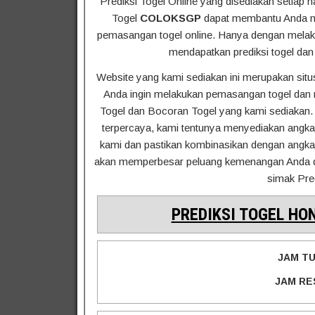
Prediksi Togel Online yang disediakan setiap 
Togel
COLOKSGP
dapat membantu Anda m
pemasangan togel online. Hanya dengan melaku
mendapatkan prediksi togel dan 
Website yang kami sediakan ini merupakan situs p
Anda ingin melakukan pemasangan togel dan m
Togel dan Bocoran Togel yang kami sediakan. 
terpercaya, kami tentunya menyediakan angka t
kami dan pastikan kombinasikan dengan angka 
akan memperbesar peluang kemenangan Anda di 
simak Pred
PREDIKSI TOGEL HO
JAM TU
JAM RES