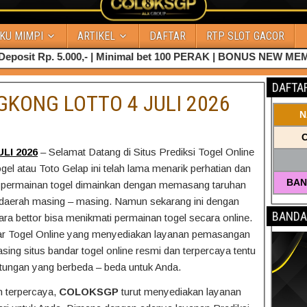
KU MIMPI
ARTIKEL
DAFTAR
RTP SLOT GACOR
 5.000,- | Minimal bet 100 PERAK | BONUS NEW MEMBER 
DAFTA
GKONG LOTTO 4 JULI 2026
N
LI 2026
– Selamat Datang di Situs Prediksi Togel Online
gel atau Toto Gelap ini telah lama menarik perhatian dan
BAN
lu permainan togel dimainkan dengan memasang taruhan
i daerah masing – masing. Namun sekarang ini dengan
BANDA
a bettor bisa menikmati permainan togel secara online.
r Togel Online yang menyediakan layanan pemasangan
ing situs bandar togel online resmi dan terpercaya tentu
tungan yang berbeda – beda untuk Anda.
n terpercaya,
COLOKSGP
turut menyediakan layanan