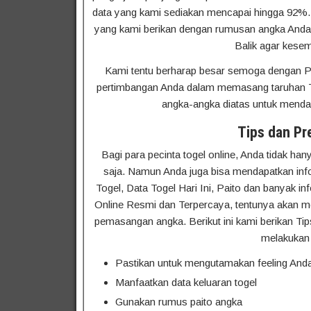
data yang kami sediakan mencapai hingga 92%.
yang kami berikan dengan rumusan angka Anda 
Balik agar kesem
Kami tentu berharap besar semoga dengan Pr
pertimbangan Anda dalam memasang taruhan T
angka-angka diatas untuk mend
Tips dan Pre
Bagi para pecinta togel online, Anda tidak h
saja. Namun Anda juga bisa mendapatkan inf
Togel, Data Togel Hari Ini, Paito dan banyak i
Online Resmi dan Terpercaya, tentunya akan m
pemasangan angka. Berikut ini kami berikan Ti
melakukan
Pastikan untuk mengutamakan feeling Anda
Manfaatkan data keluaran togel
Gunakan rumus paito angka