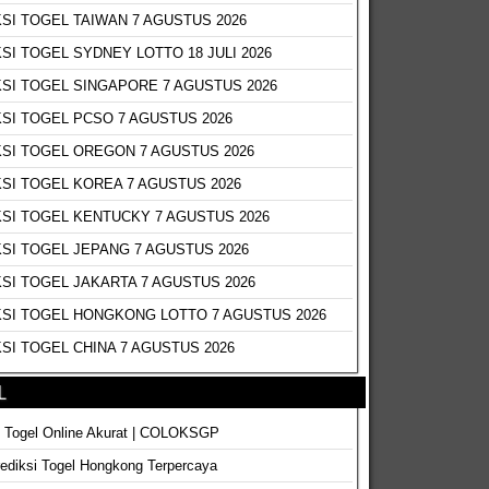
SI TOGEL TAIWAN 7 AGUSTUS 2026
SI TOGEL SYDNEY LOTTO 18 JULI 2026
SI TOGEL SINGAPORE 7 AGUSTUS 2026
SI TOGEL PCSO 7 AGUSTUS 2026
SI TOGEL OREGON 7 AGUSTUS 2026
SI TOGEL KOREA 7 AGUSTUS 2026
SI TOGEL KENTUCKY 7 AGUSTUS 2026
SI TOGEL JEPANG 7 AGUSTUS 2026
SI TOGEL JAKARTA 7 AGUSTUS 2026
KSI TOGEL HONGKONG LOTTO 7 AGUSTUS 2026
SI TOGEL CHINA 7 AGUSTUS 2026
L
i Togel Online Akurat | COLOKSGP
rediksi Togel Hongkong Terpercaya