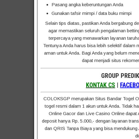
Pasang angka keberuntungan Anda
Gunakan tafsir mimpi / data buku mimpi
Selain tips diatas, pastikan Anda bergabung 
agar memastikan seluruh pengalaman betting 
terpercaya yang menawarkan layanan taruh
Tentunya Anda harus bisa lebih selektif dalam
aman untuk Anda. Bagi Anda yang belum menem
dapat menjadi situs rekomen
GROUP PREDIK
KONTAK CS
|
FACEB
COLOKSGP merupakan Situs Bandar Togel Onl
togel resmi dalam 1 akun untuk Anda. Tidak h
Online Gacor dan Live Casino Online dapat
deposit hanya Rp. 5.000,- dengan layanan transa
dan QRIS Tanpa Biaya yang bisa mendukung A
d