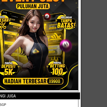
NGI JUGA
SGP