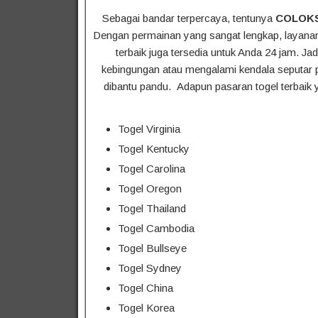
Sebagai bandar terpercaya, tentunya
COLOK
Dengan permainan yang sangat lengkap, layanan
terbaik juga tersedia untuk Anda 24 jam. Jad
kebingungan atau mengalami kendala seputar
dibantu pandu. Adapun pasaran togel terbaik y
Togel Virginia
Togel Kentucky
Togel Carolina
Togel Oregon
Togel Thailand
Togel Cambodia
Togel Bullseye
Togel Sydney
Togel China
Togel Korea