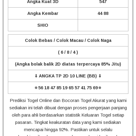
Angka Kuat 3D
547
Angka Kembar
44 88
SHIO
Colok Bebas / Colok Macau / Colok Naga
( 6 / 8 / 4 )
(Angka bolak balik 2D diatas terpercaya 85% Jitu)
⇓ ANGKA TP 2D 10 LINE (BB) ⇓
🔅56 18 47 85 19 65 57 41 75 69🔅
Prediksi Togel Online dan Bocoran Togel Akurat yang kami
sediakan ini telah dibuat dengan proses pengerjaan panjang
oleh para ahli berdasarkan statistik Keluaran Togel setiap
pasaran. Tingkat keakuratan data yang kami sediakan
mencapai hingga 92%. Pastikan untuk selalu