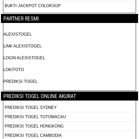
BUKTI JACKPOT COLOKSGP
PARTNER RESMI
ALEXISTOGEL
LINK ALEXISTOGEL
LOGIN ALEXISTOGEL
LOKITOTO
PREDIKSI TOGEL
PREDIKSI TOGEL ONLINE AKURAT
PREDIKSI TOGEL SYDNEY
PREDIKSI TOGEL TOTOMACAU
PREDIKSI TOGEL HONGKONG
PREDIKSI TOGEL CAMBODIA