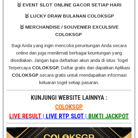
🥇 EVENT SLOT ONLINE GACOR SETIAP HARI
🥇 LUCKY DRAW BULANAN COLOKSGP
🥇 MERCHANDISE / SOUVENIER EXCULSIVE
COLOKSGP
Bagi Anda yang ingin mencoba peruntungan Anda secara
online dan juga menikmati berbagai keuntungan yang
disediakan. Jangan lupa daftarkan akun anda di situs Togel
Terpercaya
COLOKSGP.
Daftar gratis dan dapatkan Aplikasi
COLOKSGP
secara gratis untuk mendapatkan informasi
keluaran togel setiap pasaran.
KUNJUNGI WEBSITE LAINNYA :
COLOKSGP
LIVE RESULT
|
LIVE RTP SLOT
|
BUKTI JACKPOT