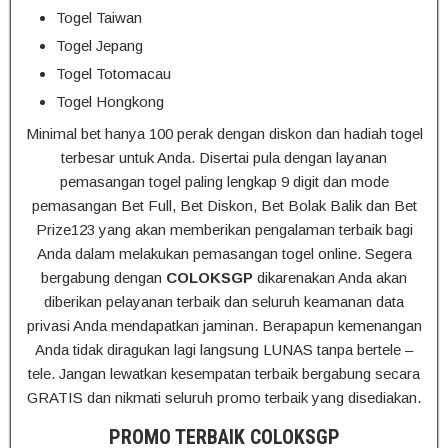
Togel Taiwan
Togel Jepang
Togel Totomacau
Togel Hongkong
Minimal bet hanya 100 perak dengan diskon dan hadiah togel
terbesar untuk Anda. Disertai pula dengan layanan
pemasangan togel paling lengkap 9 digit dan mode
pemasangan Bet Full, Bet Diskon, Bet Bolak Balik dan Bet
Prize123 yang akan memberikan pengalaman terbaik bagi
Anda dalam melakukan pemasangan togel online. Segera
bergabung dengan
COLOKSGP
dikarenakan Anda akan
diberikan pelayanan terbaik dan seluruh keamanan data
privasi Anda mendapatkan jaminan. Berapapun kemenangan
Anda tidak diragukan lagi langsung LUNAS tanpa bertele –
tele. Jangan lewatkan kesempatan terbaik bergabung secara
GRATIS dan nikmati seluruh promo terbaik yang disediakan.
PROMO TERBAIK COLOKSGP