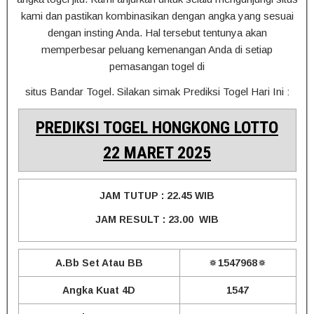
kami dan pastikan kombinasikan dengan angka yang sesuai
dengan insting Anda. Hal tersebut tentunya akan
memperbesar peluang kemenangan Anda di setiap
pemasangan togel di
situs Bandar Togel. Silakan simak Prediksi Togel Hari Ini :
PREDIKSI TOGEL HONGKONG LOTTO
22 MARET 2025
JAM TUTUP : 22.45 WIB
JAM RESULT : 23.00 WIB
A.Bb Set Atau BB
🔅1547968🔅
Angka Kuat 4D
1547