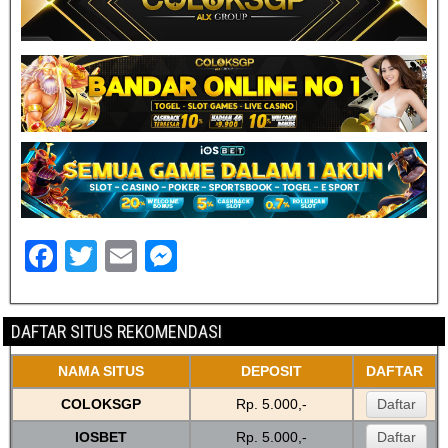
F
T
E
M
a
wi
m
e
c
tt
ail
ss
DAFTAR SITUS REKOMENDASI
e
er
e
NAMA SITUS
DEPOSIT
DAFTAR
b
n
COLOKSGP
Rp. 5.000,-
Daftar
o
g
IOSBET
Rp. 5.000,-
Daftar