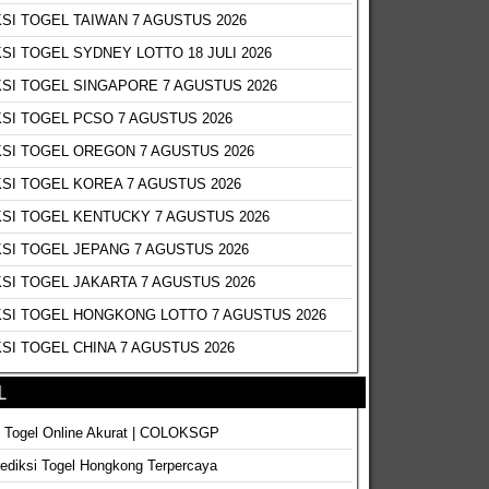
SI TOGEL TAIWAN 7 AGUSTUS 2026
SI TOGEL SYDNEY LOTTO 18 JULI 2026
SI TOGEL SINGAPORE 7 AGUSTUS 2026
SI TOGEL PCSO 7 AGUSTUS 2026
SI TOGEL OREGON 7 AGUSTUS 2026
SI TOGEL KOREA 7 AGUSTUS 2026
SI TOGEL KENTUCKY 7 AGUSTUS 2026
SI TOGEL JEPANG 7 AGUSTUS 2026
SI TOGEL JAKARTA 7 AGUSTUS 2026
KSI TOGEL HONGKONG LOTTO 7 AGUSTUS 2026
SI TOGEL CHINA 7 AGUSTUS 2026
L
i Togel Online Akurat | COLOKSGP
rediksi Togel Hongkong Terpercaya