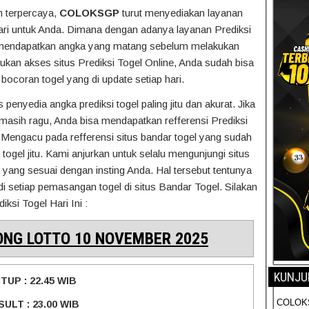
n terpercaya,
COLOKSGP
turut menyediakan layanan
hari untuk Anda. Dimana dengan adanya layanan Prediksi
endapatkan angka yang matang sebelum melakukan
kan akses situs Prediksi Togel Online, Anda sudah bisa
bocoran togel yang di update setiap hari.
enyedia angka prediksi togel paling jitu dan akurat. Jika
asih ragu, Anda bisa mendapatkan refferensi Prediksi
Mengacu pada refferensi situs bandar togel yang sudah
ogel jitu. Kami anjurkan untuk selalu mengunjungi situs
yang sesuai dengan insting Anda. Hal tersebut tentunya
setiap pemasangan togel di situs Bandar Togel. Silakan
iksi Togel Hari Ini :
ONG LOTTO 10 NOVEMBER
2025
KUNJU
TUP : 22.45 WIB
COLOK
ULT : 23.00 WIB