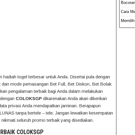
Bocoran
Cara Me
Memilih
 hadiah togel terbesar untuk Anda. Disertai pula dengan
it dan mode pemasangan Bet Full, Bet Diskon, Bet Bolak
ikan pengalaman terbaik bagi Anda dalam melakukan
g dengan
COLOKSGP
dikarenakan Anda akan diberikan
data privasi Anda mendapatkan jaminan. Berapapun
 LUNAS tanpa bertele – tele. Jangan lewatkan kesempatan
nikmati seluruh promo terbaik yang disediakan.
RBAIK COLOKSGP