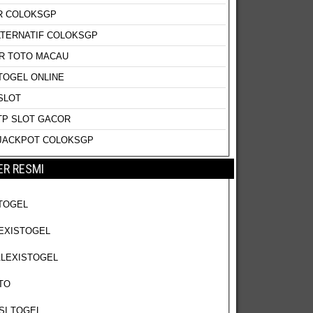
R COLOKSGP
LTERNATIF COLOKSGP
R TOTO MACAU
TOGEL ONLINE
SLOT
TP SLOT GACOR
 JACKPOT COLOKSGP
ER RESMI
TOGEL
LEXISTOGEL
ALEXISTOGEL
TO
SI TOGEL