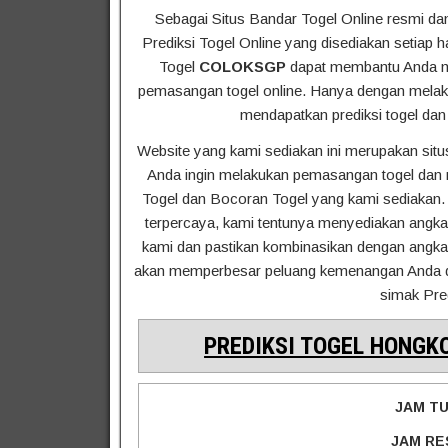
Sebagai Situs Bandar Togel Online resmi da
Prediksi Togel Online yang disediakan setiap 
Togel
COLOKSGP
dapat membantu Anda m
pemasangan togel online. Hanya dengan melaku
mendapatkan prediksi togel dan 
Website yang kami sediakan ini merupakan situs p
Anda ingin melakukan pemasangan togel dan m
Togel dan Bocoran Togel yang kami sediakan. 
terpercaya, kami tentunya menyediakan angka t
kami dan pastikan kombinasikan dengan angka 
akan memperbesar peluang kemenangan Anda di 
simak Pred
PREDIKSI TOGEL HONGK
JAM TU
JAM RES