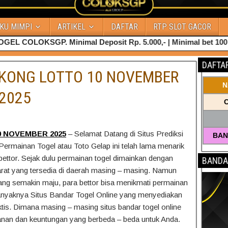
KU MIMPI
ARTIKEL
DAFTAR
RTP SLOT GACOR
OKSGP. Minimal Deposit Rp. 5.000,- | Minimal bet 100 
DAFTA
GKONG LOTTO 10 NOVEMBER
N
2025
 NOVEMBER 2025
– Selamat Datang di Situs Prediksi
BAN
 Permainan Togel atau Toto Gelap ini telah lama menarik
bettor. Sejak dulu permainan togel dimainkan dengan
BANDA
at yang tersedia di daerah masing – masing. Namun
ang semakin maju, para bettor bisa menikmati permainan
anyaknya Situs Bandar Togel Online yang menyediakan
is. Dimana masing – masing situs bandar togel online
anan dan keuntungan yang berbeda – beda untuk Anda.